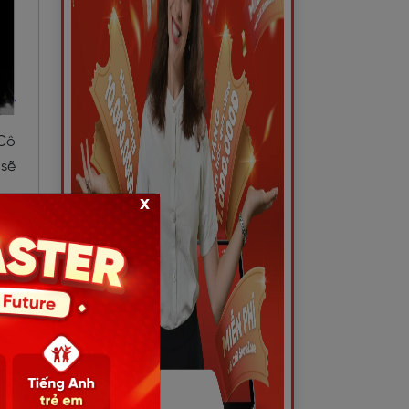
 Cô
 sẽ
x
nhớ
h ở
ười
 em
học