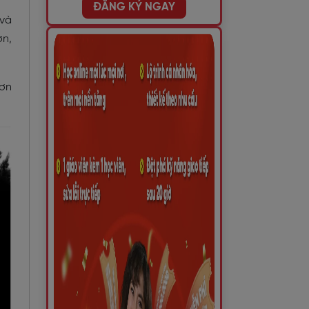
ĐĂNG KÝ NGAY
 và
ơn,
Sơn