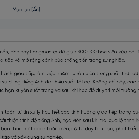
Mục lục
[Ẩn]
triển, đến nay Langmaster đã giúp 300.000 học viên xóa bỏ t
iao tiếp và mở rộng cánh cửa thăng tiến trong sự nghiệp.
hành giao tiếp, làm việc nhóm, phản biện trong suốt thời lư
ử dụng tiếng Anh đạt hiệu suất tối đa. Không chỉ vậy, các 
 bạn xuyên suốt trong và sau khi học để duy trì môi trường 
n toàn tự tin xử lý hầu hết các tình huống giao tiếp trong c
i thiện trình độ tiếng Anh, học viên sau khi trải qua lộ trình 
bản thân một cách toàn diện, có tư duy tích cực, phát triển
c tập và xây dựng sự nghiệp.