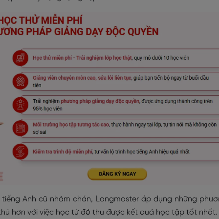
y tiếng Anh cũ nhàm chán, Langmaster áp dụng những phư
thú hơn với việc học từ đó thu được kết quả học tập tốt nhất