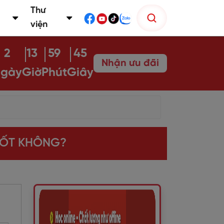
Thư
viện
2
13
59
43
Nhận ưu đãi
gày
Giờ
Phút
Giây
TỐT KHÔNG?