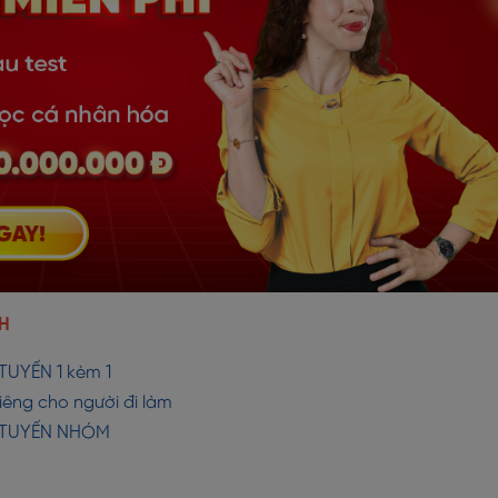
H
TUYẾN 1 kèm 1
iêng cho người đi làm
C TUYẾN NHÓM