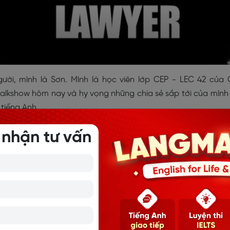
ời, mình là Sơn. Mình là học viên lớp CEP - LEC 42 của
 talkshow hôm nay và hy vọng những chia sẻ sắp tới của mình
 tiếng Anh.
uyệt vời, Sơn ạ. Bây giờ em đã trở nên rất tự tin đấy. Em có 
 nhận tư vấn
? Cô vẫn nhớ lần đầu tiên nhìn thấy Sơn, em đứng một mìn
nghĩ, đó liệu có phải một bạn trợ giảng đẹp trai. Em là một ng
để khích lệ em.
về quãng thời gian đó nữa, thật kinh khủng. Tuy nhiên, khi
thứ đã thay đổi chỉ trong vòng vài tháng, với một lộ trình 