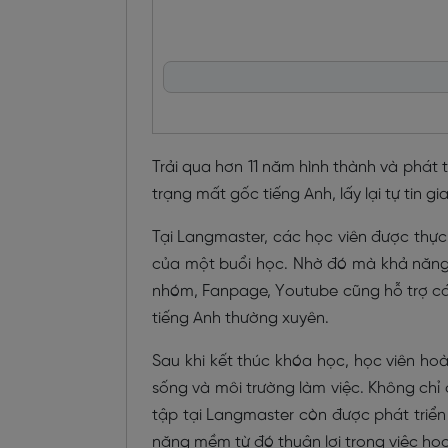
Trải qua hơn 11 năm hình thành và phát 
trạng mất gốc tiếng Anh, lấy lại tự tin g
Tại Langmaster, các học viên được thực 
của một buổi học. Nhờ đó mà khả năng s
nhóm, Fanpage, Youtube cũng hỗ trợ các
tiếng Anh thường xuyên.
Sau khi kết thúc khóa học, học viên hoà
sống và môi trường làm việc. Không chỉ cả
tập tại Langmaster còn được phát triển 
năng mềm từ đó thuận lợi trong việc họ