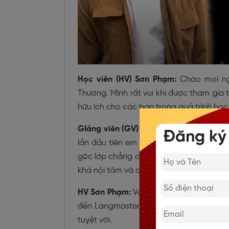
Học viên (HV) Sơn Phạm:
Chào mọi ngư
Thương. Mình rất vui khi được tham gia
hữu ích cho các bạn trong quá trình học
GIảng viên (GV) Thương Nguyễn:
Thật t
Đăng ký
lần đầu tiên em đến Langmaster không
góc lớp chẳng chịu nói gì cả. Và cô chỉ 
khá nội tâm và cô phải cố gắng hết sức 
HV Sơn Phạm:
Vâng, em không muốn nhớ 
đến Langmaster và gặp được cô thì mọi 
tuyệt vời.