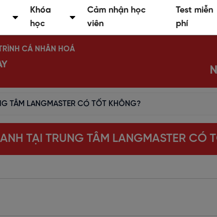
Khóa
Cảm nhận học
Test miễn
học
viên
phí
Ộ TRÌNH CÁ NHÂN HOÁ
AY
N
UNG TÂM LANGMASTER CÓ TỐT KHÔNG?
 ANH TẠI TRUNG TÂM LANGMASTER CÓ 