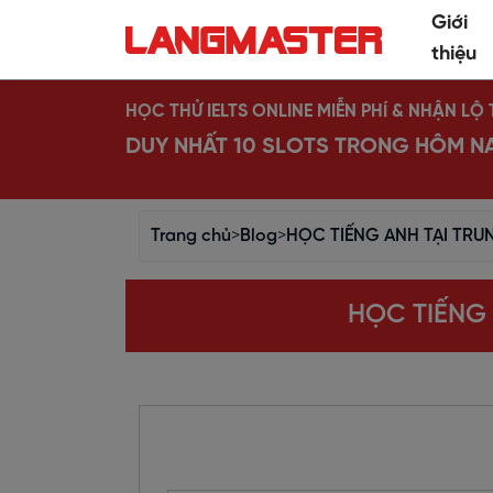
Giới
thiệu
HỌC THỬ IELTS ONLINE MIỄN PHÍ & NHẬN L
DUY NHẤT 10 SLOTS TRONG HÔM N
Trang chủ
>
Blog
>
HỌC TIẾNG ANH TẠI TR
HỌC TIẾNG