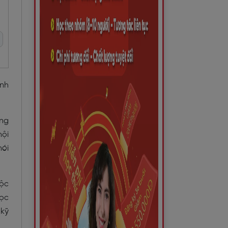
ình
ợng
hội
nói
uộc
học
 kỹ