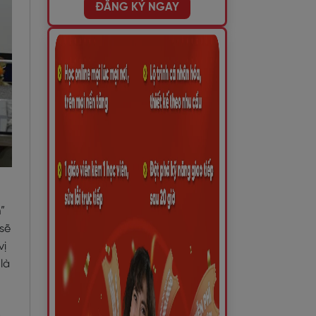
ĐĂNG KÝ NGAY
”
 sẽ
vị
là