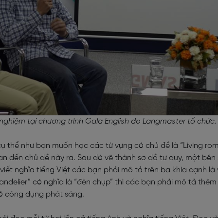
 nghiệm tại chương trình Gala English do Langmaster tổ chức.
ụ thể như bạn muốn học các từ vựng có chủ đề là “Living rom
quan đến chủ đề này ra. Sau đó vẽ thành sơ đồ tư duy, một bên
 viết nghĩa tiếng Việt các bạn phải mô tả trên ba khía cạnh là 
handelier” có nghĩa là “đèn chụp” thì các bạn phải mô tả thêm 
 có công dụng phát sáng.