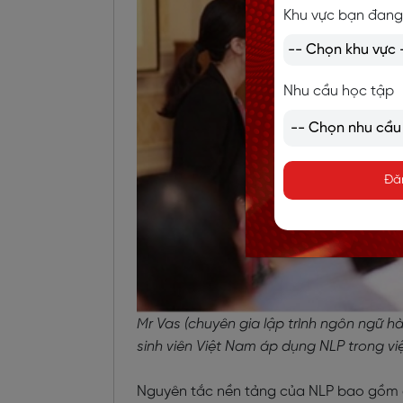
Khu vực bạn đang
Nhu cầu học tập
Đă
Mr Vas (chuyên gia lập trình ngôn ngữ h
sinh viên Việt Nam áp dụng NLP trong vi
Nguyên tắc nền tảng của NLP bao gồm c