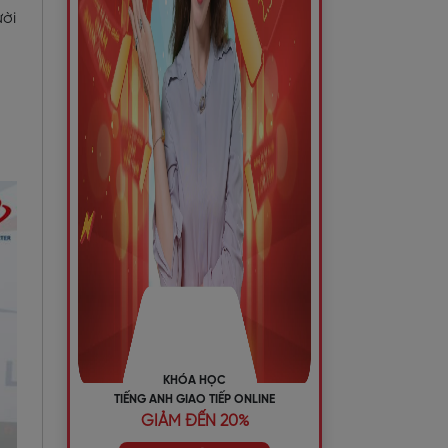
ười
KHÓA HỌC
TIẾNG ANH GIAO TIẾP ONLINE
GIẢM ĐẾN 20%