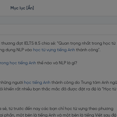
Mục lục
[Ẩn]
 thương đạt IELTS 8.5 chia sẻ: “Quan trọng nhất trong học từ
ứng dụng NLP vào
học từ vựng tiếng Anh
thành công".
rong học tiếng Anh
thế nào và NLP là gì?
 những người
học tiếng Anh
thành công do Trung tâm Anh ng
i khiến rất nhiều bạn thắc mắc đã được đặt ra đó là “Học từ
ia sẻ, từ trước đến nay các bạn chỉ học từ vựng theo phương
ai phần, một bên là tiếng Anh và một bên là tiếng Việt sau đó