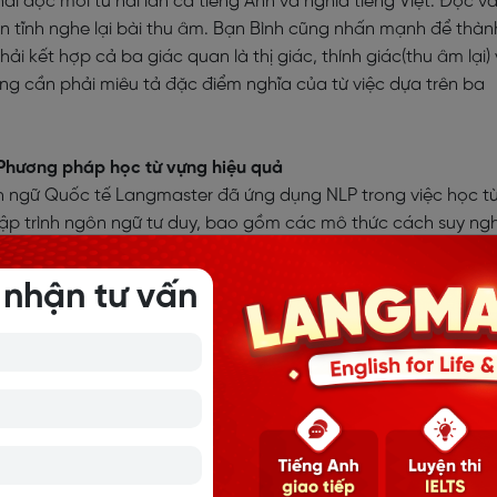
i đọc mỗi từ hai lần cả tiếng Anh và nghĩa tiếng Việt. Đọc v
yên tĩnh nghe lại bài thu âm. Bạn Bình cũng nhấn mạnh để thàn
 kết hợp cả ba giác quan là thị giác, thính giác(thu âm lại)
àng cần phải miêu tả đặc điểm nghĩa của từ việc dựa trên ba
 Phương pháp học từ vựng hiệu quả
h ngữ Quốc tế Langmaster đã ứng dụng NLP trong việc học t
lập trình ngôn ngữ tư duy, bao gồm các mô thức cách suy ngh
 trên thế giới. Những người bình thường có thể áp dụng nhữn
i hành vi, thói quen để họ có thể có một cuộc sống tốt đẹp h
 nhận tư vấn