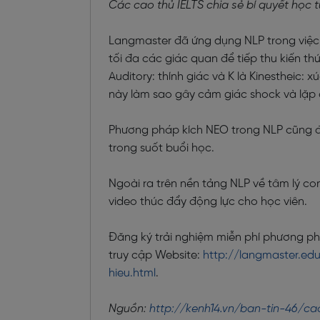
Các cao thủ IELTS chia sẻ bí quyết học 
Langmaster đã ứng dụng NLP trong việc
tối đa các giác quan để tiếp thu kiến thứ
Auditory: thính giác và K là Kinestheic: 
này làm sao gây cảm giác shock và lặp 
Phương pháp kích NEO trong NLP cũng đư
trong suốt buổi học.
Ngoài ra trên nền tảng NLP về tâm lý co
video thúc đẩy động lực cho học viên.
Đăng ký trải nghiệm miễn phí phương ph
truy cập Website:
http://langmaster.e
hieu.html
.
Nguồn:
http://kenh14.vn/ban-tin-46/c