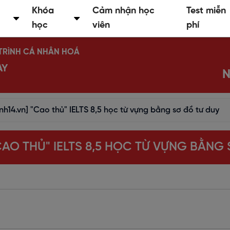
Khóa
Cảm nhận học
Test miễn
học
viên
phí
Ộ TRÌNH CÁ NHÂN HOÁ
AY
N
nh14.vn] "Cao thủ" IELTS 8,5 học từ vựng bằng sơ đồ tư duy
"CAO THỦ" IELTS 8,5 HỌC TỪ VỰNG BẰNG