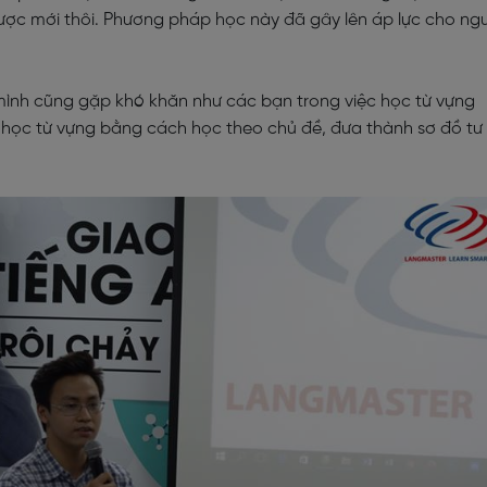
 được mới thôi. Phương pháp học này đã gây lên áp lực cho ng
 mình cũng gặp khó khăn như các bạn trong việc học từ vựng
học từ vựng bằng cách học theo chủ đề, đưa thành sơ đồ tư