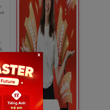
à
h
 và
ừ
ĩ,
x
g
ơn.