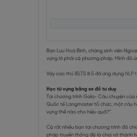
Bạn Lưu Hoà Bình, chàng sinh viên Ngoại
vựng là phải có phương pháp. Mình đã 
Vậy cao thủ IELTS 8.5 đã ứng dụng
NLP t
Học từ vựng bằng sơ đồ tư duy
Tại chương trình Gala- Câu chuyện của
Quốc tế Langmaster tổ chức, một câu hỏ
vựng thế nào cho hiệu quả?”.
Có rất nhiều bạn tại chương trình đã ch
pháp truyền thống đó là chia vở thành h