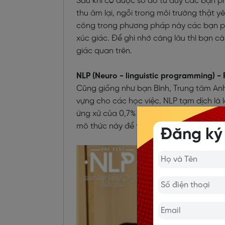
Sau khi có được sơ đồ tư duy các bạn phả
thu âm lại, ngồi trong môi trường thật 
công trong phương pháp này các bạn phải
xúc giác. Để ghi nhớ càng lâu thì bạn c
giác quan trên.
NLP (Neuro - linguistic programming) -
Cũng giống như bạn Bình, Trung tâm An
vựng cho các học việc. NLP tạm dịch là 
ứng xử của 0,7% những người xuất chúng
mô thức này để thay đổi tư duy, thay đổ
Đăng ký