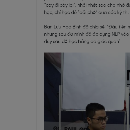
“cày đi cày lại”, nhồi nhét sao cho nhớ
học, chỉ học để “đối phó” qua các kỳ thi.
Bạn Lưu Hoà Bình đã chia sẻ: “Đầu tiên
nhưng sau đó mình đã áp dụng NLP vào 
duy sau đó học bằng đa giác quan”.