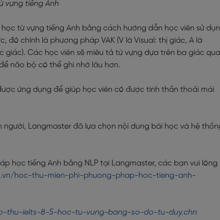
từ vựng tiếng Anh
 học từ vựng tiếng Anh bằng cách hướng dẫn học viên sử dụ
c, đó chính là phương pháp VAK (V là Visual: thị giác, A là
xúc giác). Các học viên sẽ miêu tả từ vựng dựa trên ba giác qu
để não bộ có thể ghi nhớ lâu hơn.
ợc ứng dụng để giúp học viên có được tinh thần thoải mái
n người, Langmaster đã lựa chọn nội dung bài học và hệ thốn
áp học tiếng Anh bằng NLP tại Langmaster, các bạn vui lòng
du.vn/hoc-thu-mien-phi-phuong-phap-hoc-tieng-anh-
ao-thu-ielts-8-5-hoc-tu-vung-bang-so-do-tu-duy.chn