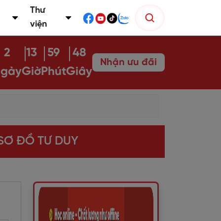
Thư
viện
2
13
59
47
Nhận ưu đãi
gày
Giờ
Phút
Giây
 SƠ ĐỒ TƯ DUY