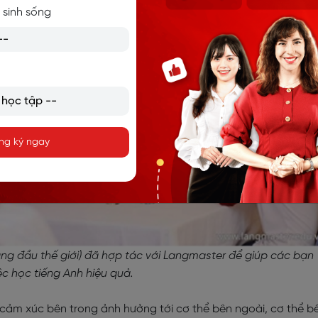
 sinh sống
ng ký ngay
àng đầu thế giới) đã hợp tác với Langmaster để giúp các bạn
ệc học tiếng Anh hiệu quả.
ảm xúc bên trong ảnh hưởng tới cơ thể bên ngoài, cơ thể b