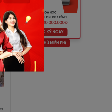
KHÓA HỌC
TIẾNG ANH ONLINE 1 KÈM 1
ƯU ĐÃI 10.000.000Đ
ĐĂNG KÝ NGAY
HỌC THỬ MIỄN PHÍ
ên