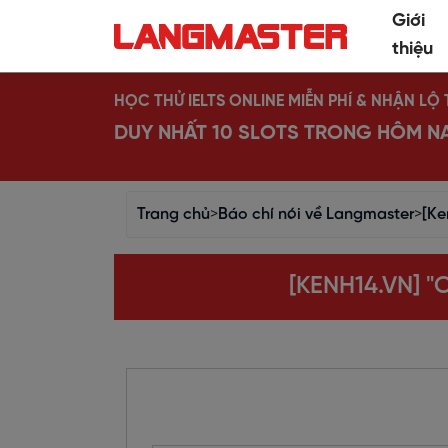
Giới
thiệu
HỌC THỬ IELTS ONLINE MIỄN PHÍ & NHẬN L
DUY NHẤT 10 SLOTS TRONG HÔM N
Trang chủ
>
Báo chí nói về Langmaster
>
[Ke
[KENH14.VN] 