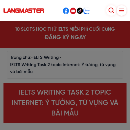
10 SLOTS HỌC THỬ IELTS MIỄN PHÍ CUỐI CÙNG
ĐĂNG KÝ NGAY
Trang chủ
>
IELTS Writing
>
IELTS Writing Task 2 topic Internet: Ý tưởng, từ vựng
và bài mẫu
IELTS WRITING TASK 2 TOPIC
INTERNET: Ý TƯỞNG, TỪ VỰNG VÀ
BÀI MẪU