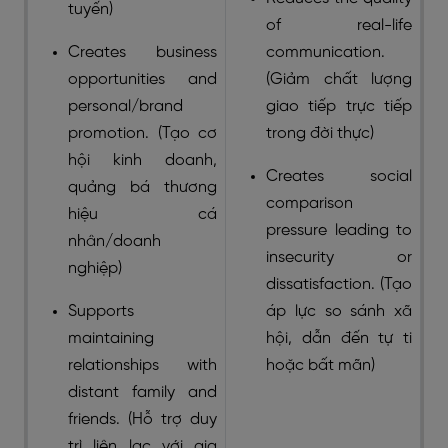
tuyến)
of real-life
Creates business
communication.
opportunities and
(Giảm chất lượng
personal/brand
giao tiếp trực tiếp
promotion. (Tạo cơ
trong đời thực)
hội kinh doanh,
Creates social
quảng bá thương
comparison
hiệu cá
pressure leading to
nhân/doanh
insecurity or
nghiệp)
dissatisfaction. (Tạo
Supports
áp lực so sánh xã
maintaining
hội, dẫn đến tự ti
relationships with
hoặc bất mãn)
distant family and
friends. (Hỗ trợ duy
trì liên lạc với gia