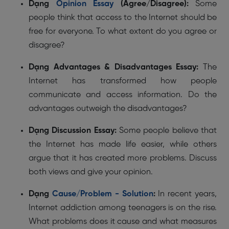
Dạng
Opinion Essay
(Agree/Disagree):
Some
people think that access to the Internet should be
free for everyone. To what extent do you agree or
disagree?
Dạng Advantages & Disadvantages Essay:
The
Internet has transformed how people
communicate and access information. Do the
advantages outweigh the disadvantages?
Dạng Discussion Essay:
Some people believe that
the Internet has made life easier, while others
argue that it has created more problems. Discuss
both views and give your opinion.
Dạng
Cause/Problem - Solution
:
In recent years,
Internet addiction among teenagers is on the rise.
What problems does it cause and what measures