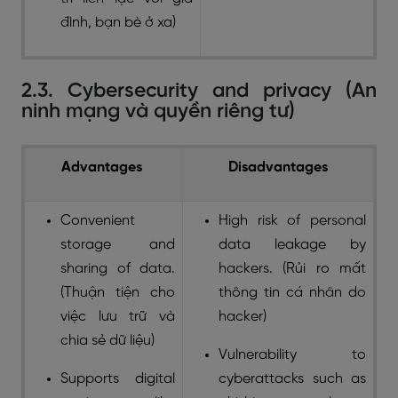
đình, bạn bè ở xa)
2.3. Cybersecurity and privacy (An
ninh mạng và quyền riêng tư)
Advantages
Disadvantages
Convenient
High risk of personal
storage and
data leakage by
sharing of data.
hackers. (Rủi ro mất
(Thuận tiện cho
thông tin cá nhân do
việc lưu trữ và
hacker)
chia sẻ dữ liệu)
Vulnerability to
Supports digital
cyberattacks such as