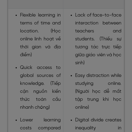
Flexible learning in
Lack of face-to-face
terms of time and
interaction between
location. (Học
teachers and
online linh hoạt về
students. (Thiếu sự
thời gian và địa
tương tác trực tiếp
điểm)
giữa giáo viên và học
sinh)
Quick access to
global sources of
Easy distraction while
knowledge. (Tiếp
studying online.
cận nguồn kiến
(Người học dễ mất
thức toàn cầu
tập trung khi học
nhanh chóng)
online)
Lower learning
Digital divide creates
costs compared
inequality in