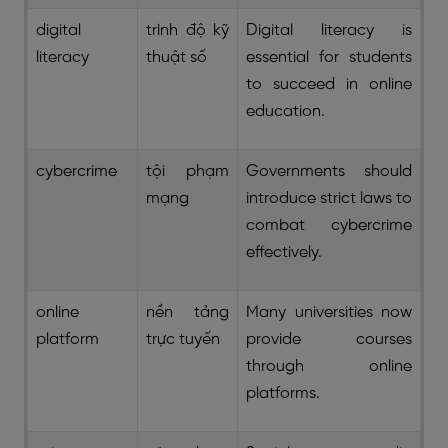
digital
trình độ kỹ
Digital literacy is
literacy
thuật số
essential for students
to succeed in online
education.
cybercrime
tội phạm
Governments should
mạng
introduce strict laws to
combat cybercrime
effectively.
online
nền tảng
Many universities now
platform
trực tuyến
provide courses
through online
platforms.