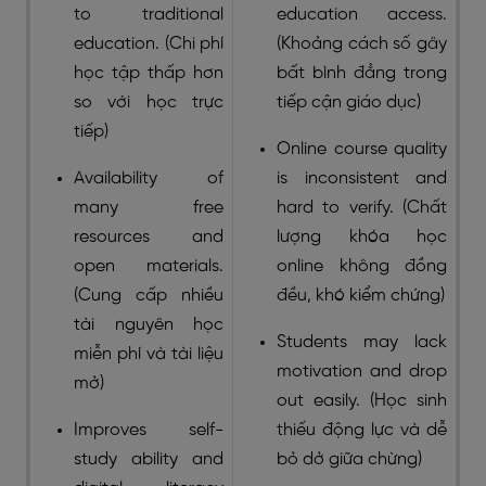
to traditional
education access.
education. (Chi phí
(Khoảng cách số gây
học tập thấp hơn
bất bình đẳng trong
so với học trực
tiếp cận giáo dục)
tiếp)
Online course quality
Availability of
is inconsistent and
many free
hard to verify. (Chất
resources and
lượng khóa học
open materials.
online không đồng
(Cung cấp nhiều
đều, khó kiểm chứng)
tài nguyên học
Students may lack
miễn phí và tài liệu
motivation and drop
mở)
out easily. (Học sinh
Improves self-
thiếu động lực và dễ
study ability and
bỏ dở giữa chừng)