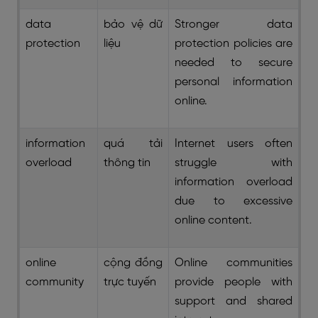
data
bảo vệ dữ
Stronger data
protection
liệu
protection policies are
needed to secure
personal information
online.
information
quá tải
Internet users often
overload
thông tin
struggle with
information overload
due to excessive
online content.
online
cộng đồng
Online communities
community
trực tuyến
provide people with
support and shared