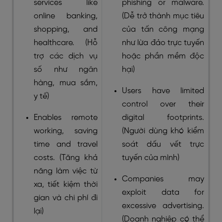
services like
phishing or malware.
online banking,
(Dễ trở thành mục tiêu
shopping, and
của tấn công mạng
healthcare. (Hỗ
như lừa đảo trực tuyến
trợ các dịch vụ
hoặc phần mềm độc
số như ngân
hại)
hàng, mua sắm,
Users have limited
y tế)
control over their
Enables remote
digital footprints.
working, saving
(Người dùng khó kiểm
time and travel
soát dấu vết trực
costs. (Tăng khả
tuyến của mình)
năng làm việc từ
Companies may
xa, tiết kiệm thời
exploit data for
gian và chi phí đi
excessive advertising.
lại)
(Doanh nghiệp có thể