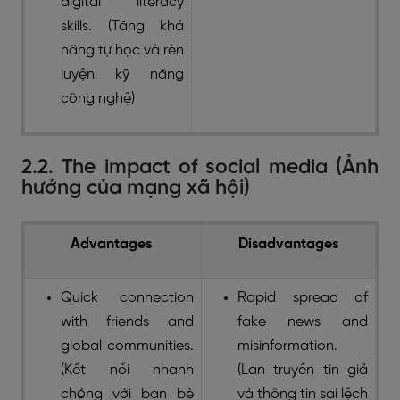
digital literacy
skills. (Tăng khả
năng tự học và rèn
luyện kỹ năng
công nghệ)
2.2. The impact of social media (Ảnh
hưởng của mạng xã hội)
Advantages
Disadvantages
Quick connection
Rapid spread of
with friends and
fake news and
global communities.
misinformation.
(Kết nối nhanh
(Lan truyền tin giả
chóng với bạn bè
và thông tin sai lệch