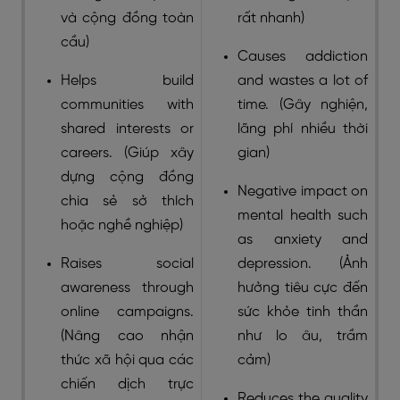
và cộng đồng toàn
rất nhanh)
cầu)
Causes addiction
Helps build
and wastes a lot of
communities with
time. (Gây nghiện,
shared interests or
lãng phí nhiều thời
careers. (Giúp xây
gian)
dựng cộng đồng
Negative impact on
chia sẻ sở thích
mental health such
hoặc nghề nghiệp)
as anxiety and
Raises social
depression. (Ảnh
awareness through
hưởng tiêu cực đến
online campaigns.
sức khỏe tinh thần
(Nâng cao nhận
như lo âu, trầm
thức xã hội qua các
cảm)
chiến dịch trực
Reduces the quality