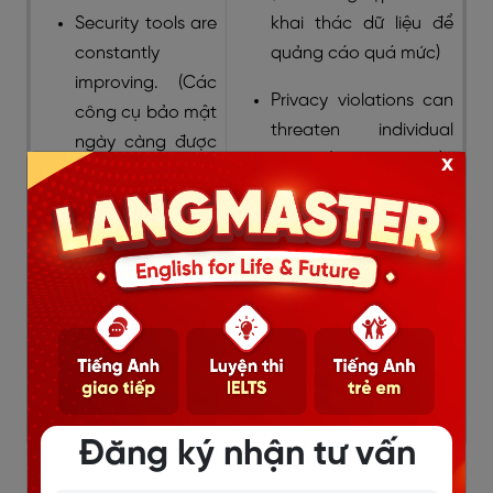
Security tools are
khai thác dữ liệu để
constantly
quảng cáo quá mức)
improving. (Các
Privacy violations can
công cụ bảo mật
threaten individual
ngày càng được
safety. (Vi phạm quyền
x
cải thiện)
riêng tư có thể ảnh
Easy backup
hưởng đến an toàn cá
options help
nhân)
prevent data
loss. (Người dùng
có thể dễ dàng
sao lưu dữ liệu để
tránh mất mát)
Đăng ký nhận tư vấn
>> Xem thêm: