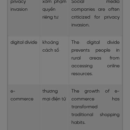
privacy
xâm phạm
Social media
invasion
quyền
companies are often
riêng tư
criticized for privacy
invasion.
digital divide
khoảng
The digital divide
cách số
prevents people in
rural areas from
accessing online
resources.
e-
thương
The growth of e-
commerce
mại điện tử
commerce has
transformed
traditional shopping
habits.