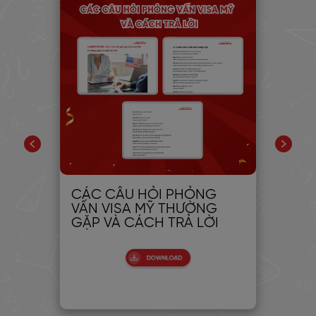
ng
CÁC CÂU HỎI PHỎNG
Eng
–
VẤN VISA MỸ THƯỜNG
Ma
GẶP VÀ CÁCH TRẢ LỜI