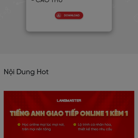
- CAO THỦ
CH
Nội Dung Hot