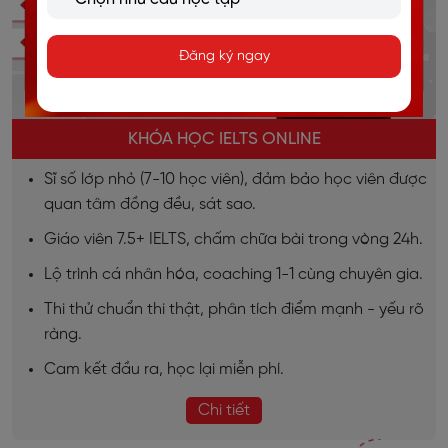
Đăng ký ngay
KHÓA HỌC IELTS ONLINE
Sĩ số lớp nhỏ (7-10 học viên), đảm bảo học viên được
quan tâm đồng đều, sát sao.
Giáo viên 7.5+ IELTS, chấm chữa bài trong vòng 24h.
Lộ trình cá nhân hóa, coaching 1-1 cùng chuyên gia.
Thi thử chuẩn thi thật, phân tích điểm mạnh - yếu rõ
ràng.
Cam kết đầu ra, học lại miễn phí.
Chi tiết