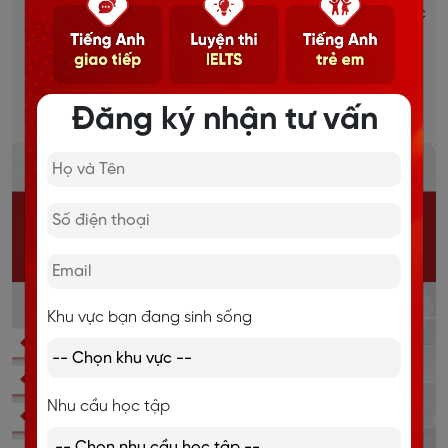
Dựa trên mục tiêu, đặc thù từng ngành việc của học
viên.
Học mọi lúc mọi nơi, thời gian linh hoạt.
Đăng ký nhận tư vấn
Chi tiết
Khu vực bạn đang sinh sống
Nhu cầu học tập