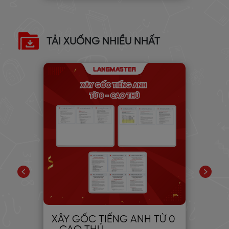
TẢI XUỐNG NHIỀU NHẤT
PIC
XÂY GỐC TIẾNG ANH TỪ 0
30