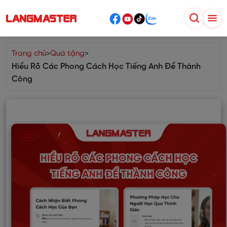
Trang chủ
>
Quà tặng
>
Hiểu Rõ Các Phong Cách Học Tiếng Anh Để Thành
Công