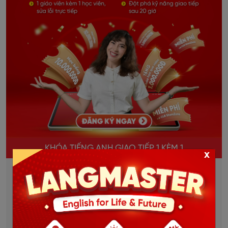
KHÓA TIẾNG ANH GIAO TIẾP 1 KÈM 1
x
Học và trao đổi trực tiếp 1 thầy 1 trò.
Giao tiếp liên tục, sửa lỗi kịp thời, bù đắp lỗ hổng
ngay lập tức.
Lộ trình học được thiết kế riêng cho từng học viên.