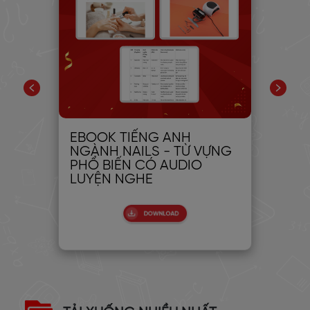
EBOOK TIẾNG ANH
20
ic:
NGÀNH NAILS - TỪ VỰNG
NG
PHỔ BIẾN CÓ AUDIO
NG
LUYỆN NGHE
TR