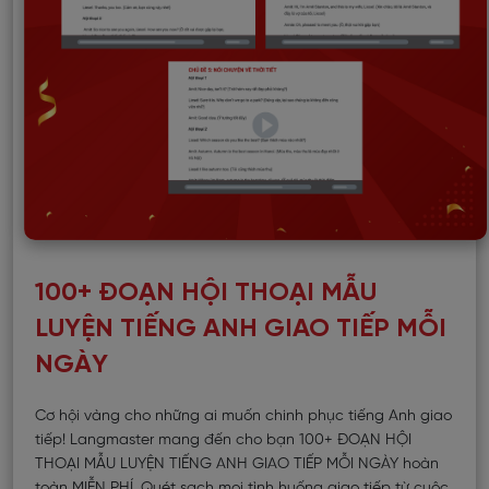
100+ ĐOẠN HỘI THOẠI MẪU
LUYỆN TIẾNG ANH GIAO TIẾP MỖI
NGÀY
Cơ hội vàng cho những ai muốn chinh phục tiếng Anh giao
tiếp! Langmaster mang đến cho bạn 100+ ĐOẠN HỘI
THOẠI MẪU LUYỆN TIẾNG ANH GIAO TIẾP MỖI NGÀY hoàn
toàn MIỄN PHÍ. Quét sạch mọi tình huống giao tiếp từ cuộc