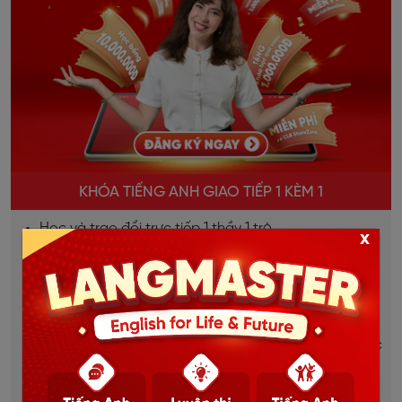
KHÓA TIẾNG ANH GIAO TIẾP 1 KÈM 1
Học và trao đổi trực tiếp 1 thầy 1 trò.
x
Giao tiếp liên tục, sửa lỗi kịp thời, bù đắp lỗ hổng
ngay lập tức.
Lộ trình học được thiết kế riêng cho từng học viên.
Dựa trên mục tiêu, đặc thù từng ngành việc của học
viên.
Học mọi lúc mọi nơi, thời gian linh hoạt.