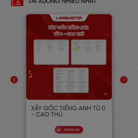
TẢI XUỐNG NHIỀU NHẤT
PIC
XÂY GỐC TIẾNG ANH TỪ 0
30
- CAO THỦ
CH