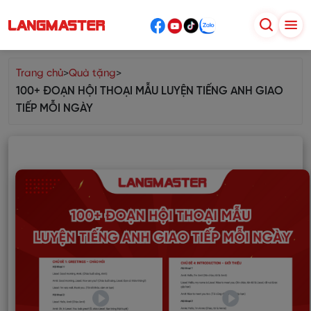
Trang chủ
>
Quà tặng
>
100+ ĐOẠN HỘI THOẠI MẪU LUYỆN TIẾNG ANH GIAO
TIẾP MỖI NGÀY