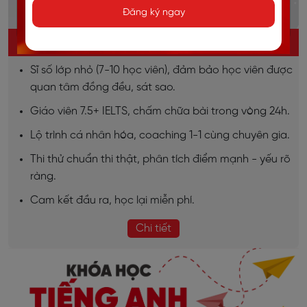
Đăng ký ngay
KHÓA HỌC IELTS ONLINE
Sĩ số lớp nhỏ (7-10 học viên), đảm bảo học viên được
quan tâm đồng đều, sát sao.
Giáo viên 7.5+ IELTS, chấm chữa bài trong vòng 24h.
Lộ trình cá nhân hóa, coaching 1-1 cùng chuyên gia.
Thi thử chuẩn thi thật, phân tích điểm mạnh - yếu rõ
ràng.
Cam kết đầu ra, học lại miễn phí.
Chi tiết