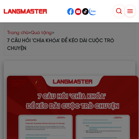
Trang chủ
>
Quà tặng
>
7 CÂU HỎI 'CHÌA KHÓA' ĐỂ KÉO DÀI CUỘC TRÒ
CHUYỆN