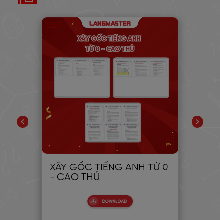
PIC
XÂY GỐC TIẾNG ANH TỪ 0
30
- CAO THỦ
CH