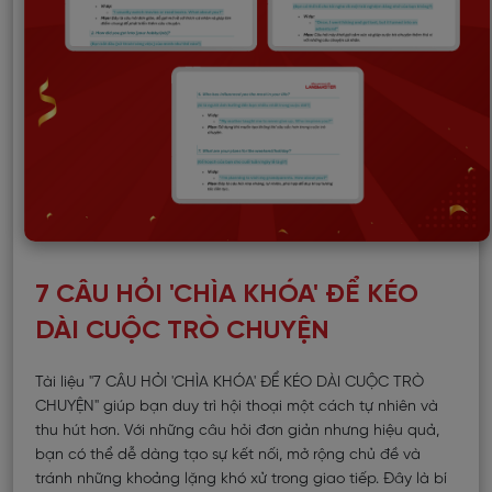
7 CÂU HỎI 'CHÌA KHÓA' ĐỂ KÉO
DÀI CUỘC TRÒ CHUYỆN
Tài liệu "7 CÂU HỎI 'CHÌA KHÓA' ĐỂ KÉO DÀI CUỘC TRÒ
CHUYỆN" giúp bạn duy trì hội thoại một cách tự nhiên và
thu hút hơn. Với những câu hỏi đơn giản nhưng hiệu quả,
bạn có thể dễ dàng tạo sự kết nối, mở rộng chủ đề và
tránh những khoảng lặng khó xử trong giao tiếp. Đây là bí