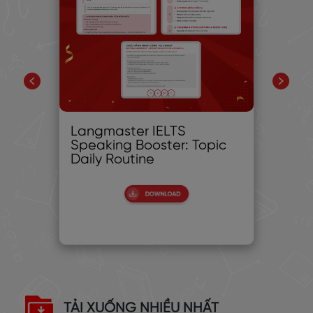
ch
Langmaster IELTS
14
h
Speaking Booster: Topic
CẢ
Daily Routine
TR
BÀ
ĐẸ
TẢI XUỐNG NHIỀU NHẤT