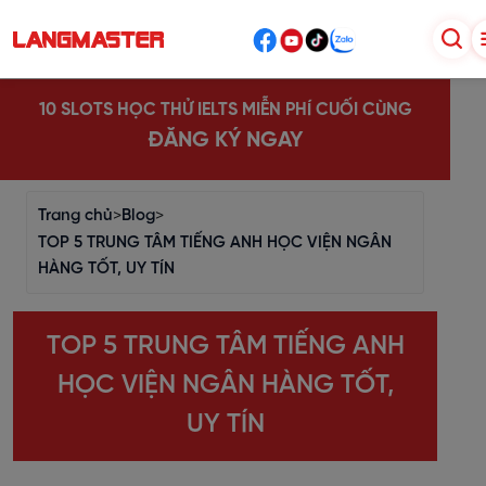
10 SLOTS HỌC THỬ IELTS MIỄN PHÍ CUỐI CÙNG
ĐĂNG KÝ NGAY
Trang chủ
>
Blog
>
TOP 5 TRUNG TÂM TIẾNG ANH HỌC VIỆN NGÂN
HÀNG TỐT, UY TÍN
TOP 5 TRUNG TÂM TIẾNG ANH
HỌC VIỆN NGÂN HÀNG TỐT,
UY TÍN