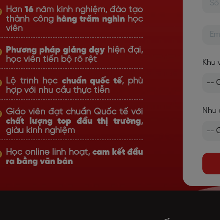
Hơn
16
năm kinh nghiệm, đào tạo
thành công
hàng trăm nghìn
học
viên
Phương pháp giảng dạy
hiện đại,
học viên tiến bộ rõ rệt
Khu 
Lộ trình học
chuẩn quốc tế
, phù
hợp với nhu cầu thực tiễn
Nhu 
Giáo viên đạt chuẩn Quốc tế với
chất lượng top đầu thị trường
,
giàu kinh nghiệm
Học online linh hoạt,
cam kết đầu
ra bằng văn bản