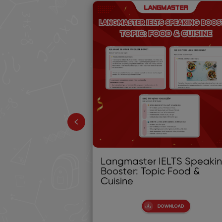
LTS
Langmaster IELTS Speaki
ster Topic:
Booster: Topic Food &
e
Cuisine