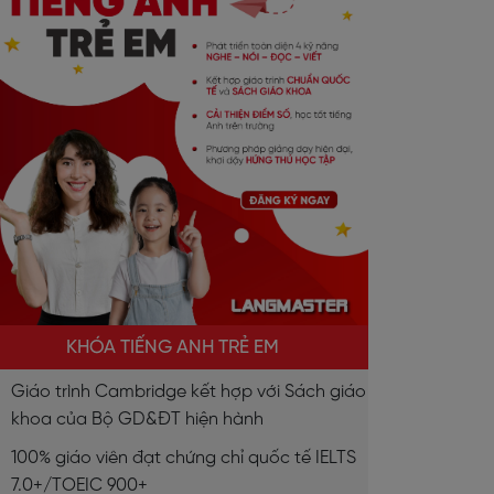
KHÓA TIẾNG ANH TRẺ EM
Giáo trình Cambridge kết hợp với Sách giáo
khoa của Bộ GD&ĐT hiện hành
100% giáo viên đạt chứng chỉ quốc tế IELTS
7.0+/TOEIC 900+