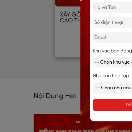
XÂY GỐC TIẾNG ANH TỪ 0
CAO THỦ
Khu vực bạn đang
Nhu cầu học tập
Nội Dung Hot
Đă