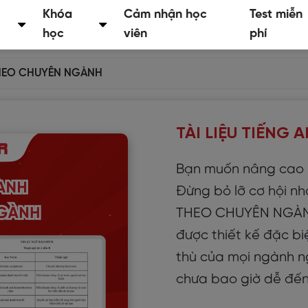
Khóa
Cảm nhận học
Test miễn
học
viên
phí
 THEO CHUYÊN NGÀNH
TÀI LIỆU TIẾNG
Bạn muốn nâng cao k
Đừng bỏ lỡ cơ hội nh
THEO CHUYÊN NGÀNH
được thiết kế đặc bi
thù của mọi ngành ng
chưa bao giờ dễ đến