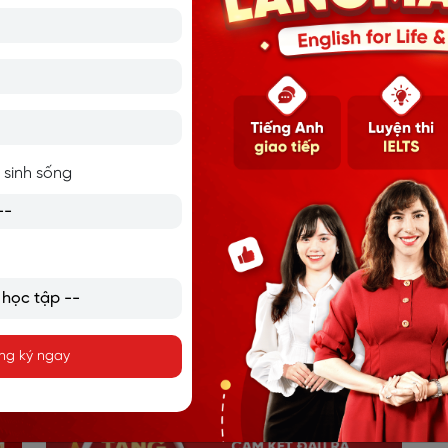
 -
30 NGÀY HỌC TIẾNG ANH
Tà
CHO NGƯỜI MỚI BẮT ĐẦU
t
 sinh sống
ng ký ngay