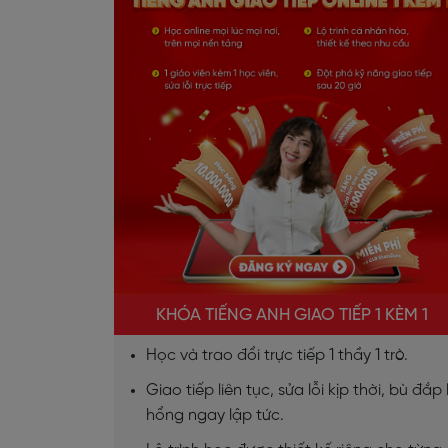
KHÓA TIẾNG ANH GIAO TIẾP 1 KÈM 1
Học và trao đổi trực tiếp 1 thầy 1 trò.
Giao tiếp liên tục, sửa lỗi kịp thời, bù đắp 
hổng ngay lập tức.