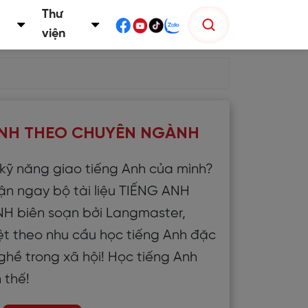
Thư
viện
 ANH THEO CHUYÊN NGÀNH
ỹ năng giao tiếng Anh của mình?
ận ngay bộ tài liệu TIẾNG ANH
 biên soạn bởi Langmaster,
ệt theo nhu cầu học tiếng Anh đặc
hề trong xã hội! Học tiếng Anh
 thế!