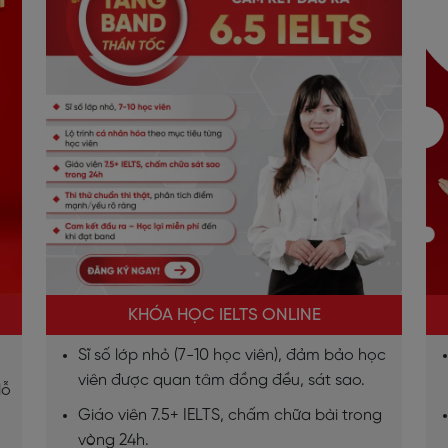
KHÓA HỌC IELTS ONLINE
Sĩ số lớp nhỏ (7-10 học viên), đảm bảo học
viên được quan tâm đồng đều, sát sao.
lỗ
Giáo viên 7.5+ IELTS, chấm chữa bài trong
vòng 24h.