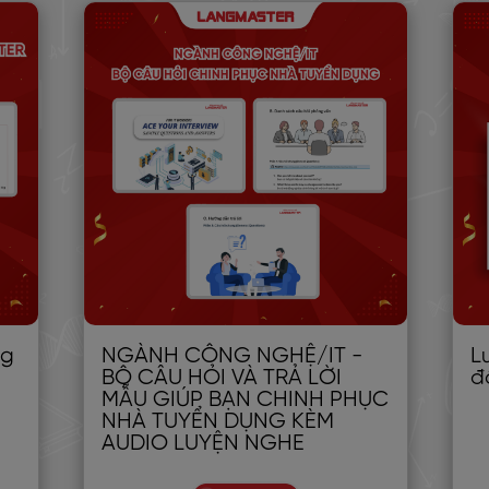
ng
NGÀNH CÔNG NGHỆ/IT -
L
BỘ CÂU HỎI VÀ TRẢ LỜI
đ
MẪU GIÚP BẠN CHINH PHỤC
NHÀ TUYỂN DỤNG KÈM
AUDIO LUYỆN NGHE