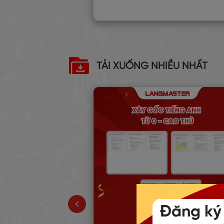
TẢI XUỐNG NHIỀU NHẤT
 TẬP TỪ
NH PHỔ BIẾN
TOPIC 1-15)
Đăng ký