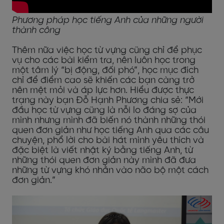
Phương pháp học tiếng Anh của những người
thành công
Thêm nữa việc học từ vựng cũng chỉ để phục
vụ cho các bài kiểm tra, nên luôn học trong
một tâm lý “bị động, đối phó”, học mục đích
chỉ để điểm cao sẽ khiến các bạn càng trở
nên mệt mỏi và áp lực hơn. Hiểu được thực
trạng này bạn Đỗ Hạnh Phương chia sẻ: “Mới
đầu học từ vựng cũng là nỗi lo đáng sợ của
mình nhưng mình đã biến nó thành những thói
quen đơn giản như học tiếng Anh qua các câu
chuyện, phổ lời cho bài hát mình yêu thích và
đặc biệt là viết nhật ký bằng tiếng Anh, từ
những thói quen đơn giản này mình đã đưa
những từ vựng khó nhằn vào não bộ một cách
đơn giản.”