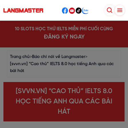
10 SLOTS HỌC THỬ IELTS MIỄN PHÍ CUỐI CÙNG
ĐĂNG KÝ NGAY
Trang chủ
>
Báo chí nói về Langmaster
>
[svvn.vn] “Cao thủ” IELTS 8.0 học tiếng Anh qua các
bài hát
[SVVN.VN] “CAO THỦ” IELTS 8.0
HỌC TIẾNG ANH QUA CÁC BÀI
HÁT