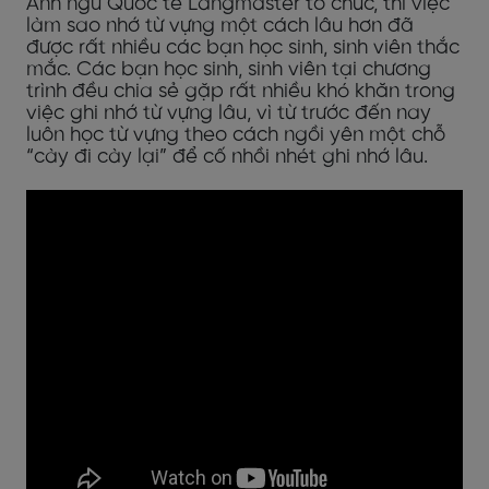
Anh ngữ Quốc tế Langmaster tổ chức, thì việc
làm sao nhớ từ vựng một cách lâu hơn đã
được rất nhiều các bạn học sinh, sinh viên thắc
mắc. Các bạn học sinh, sinh viên tại chương
trình đều chia sẻ gặp rất nhiều khó khăn trong
việc ghi nhớ từ vựng lâu, vì từ trước đến nay
luôn học từ vựng theo cách ngồi yên một chỗ
“cày đi cày lại” để cố nhồi nhét ghi nhớ lâu.