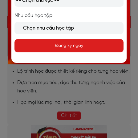
Nhu cầu học tập
KHÓA TIẾNG ANH GIAO TIẾP 1 KÈM 1
Học và trao đổi trực tiếp 1 thầy 1 trò.
Đăng ký ngay
Giao tiếp liên tục, sửa lỗi kịp thời, bù đắp lỗ hổng
ngay lập tức.
Lộ trình học được thiết kế riêng cho từng học viên.
Dựa trên mục tiêu, đặc thù từng ngành việc của
học viên.
Học mọi lúc mọi nơi, thời gian linh hoạt.
Chi tiết