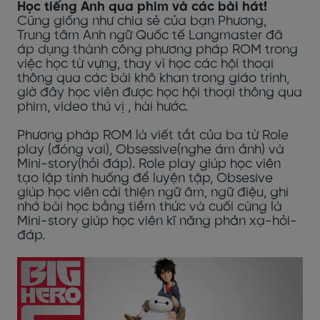
Học tiếng Anh qua phim và các bài hát!
Cũng giống như chia sẻ của bạn Phương,
Trung tâm Anh ngữ Quốc tế Langmaster đã
áp dụng thành công phương pháp ROM trong
việc học từ vựng, thay vì học các hội thoại
thông qua các bài khô khan trong giáo trình,
giờ đây học viên được học hội thoại thông qua
phim, video thú vị , hài hước.
Phương pháp ROM là viết tắt của ba từ Role
play (đóng vai), Obsessive(nghe ám ảnh) và
Mini-story(hỏi đáp). Role play giúp học viên
tạo lập tình huống để luyện tập, Obsesive
giúp học viên cải thiện ngữ âm, ngữ điệu, ghi
nhớ bài học bằng tiềm thức và cuối cùng là
Mini-story giúp học viên kĩ năng phản xạ-hỏi-
đáp.