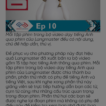
Mỗi tập phim trong bộ video dạy tiếng Anh
qua phim của Langmaster đều có nội dung,
chủ đề hấp dẫn, thú vị.
Để phục vụ cho phương pháp này đạt hiệu
quả Langmaster đã xuất bản ra bộ video
gồm 15 tập học tiếng Anh thông qua phim. Mỗi
tập phim trong bộ video dạy tiếng Anh qua
phim của Langmaster được chia thành ba
phần, phần thứ nhất có phụ đề tiếng Anh và
tiếng Việt, sau khi nghe xong phần thứ này
giảng viên sẽ trực tiếp hướng dẫn bạn các từ,
cụm từ cũng như những cấu trúc quan trọng
trong đoạn phim. Phần thứ hai các bạn sẽ
được nghe lại đoạn phim mà không có phụ đề
điều này để kiểm tra xem bạn nhớ được bao