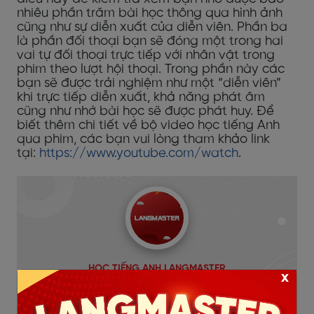
nhiêu phần trăm bài học thông qua hình ảnh
cũng như sự diễn xuất của diễn viên. Phần ba
là phần đối thoại bạn sẽ đóng một trong hai
vai tự đối thoại trực tiếp với nhân vật trong
phim theo lượt hội thoại. Trong phần này các
bạn sẽ được trải nghiệm như một “diễn viên”
khi trực tiếp diễn xuất, khả năng phát âm
cũng như nhớ bài học sẽ được phát huy. Để
biết thêm chi tiết về bộ video học tiếng Anh
qua phim, các bạn vui lòng tham khảo link
tại:
https://www.youtube.com/watch
.
HỌC TIẾNG ANH LANGMASTER
x
Langmaster là hệ sinh thái đào tạo tiếng Anh
toàn diện với 16+ năm uy tín, bao gồm các