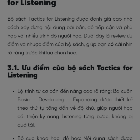
for Listening
Bộ sách Tactics for Listening được đánh giá cao nhờ
cách xây dựng nội dung bài bản, dễ tiếp cận và phù
hợp với nhiều trình độ người học. Dưới đây là review ưu
điểm và nhược điểm của bộ sách, giúp bạn có cái nhìn
rõ ràng trước khi lựa chọn học.
3.1. Ưu điểm của bộ sách Tactics for
Listening
Lộ trình từ cơ bản đến nâng cao rõ ràng: Ba cuốn
Basic – Developing – Expanding được thiết kế
theo thứ tự tăng dần về độ khó, giúp người học
cải thiện kỹ năng Listening từng bước, không bị
quá tải.
Bố cục khoa học, dễ học: Nội dung sách được