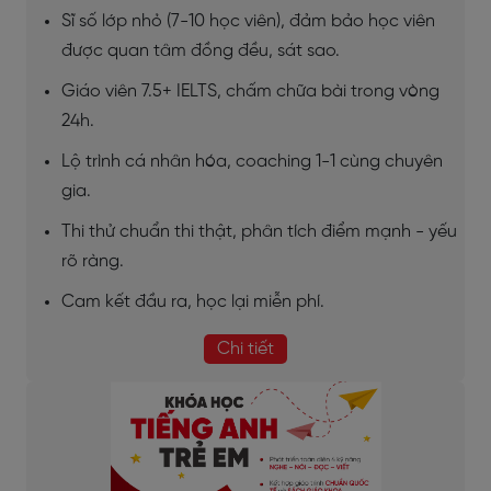
Sĩ số lớp nhỏ (7-10 học viên), đảm bảo học viên
được quan tâm đồng đều, sát sao.
Giáo viên 7.5+ IELTS, chấm chữa bài trong vòng
24h.
Lộ trình cá nhân hóa, coaching 1-1 cùng chuyên
gia.
Thi thử chuẩn thi thật, phân tích điểm mạnh - yếu
rõ ràng.
Cam kết đầu ra, học lại miễn phí.
Chi tiết