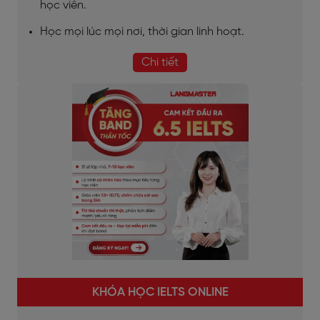
học viên.
Học mọi lúc mọi nơi, thời gian linh hoạt.
Chi tiết
KHÓA HỌC IELTS ONLINE