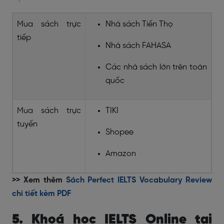
Mua sách trực
Nhà sách Tiến Thọ
tiếp
Nhà sách FAHASA
Các nhà sách lớn trên toàn
quốc
Mua sách trực
TIKI
tuyến
Shopee
Amazon
>> Xem thêm
Sách Perfect IELTS Vocabulary Review
chi tiết kèm PDF
5. Khoá học IELTS Online tại