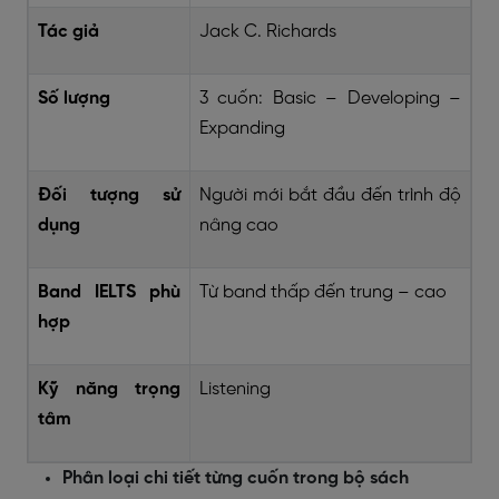
Tác giả
Jack C. Richards
Số lượng
3 cuốn: Basic – Developing –
Expanding
Đối tượng sử
Người mới bắt đầu đến trình độ
dụng
nâng cao
Band IELTS phù
Từ band thấp đến trung – cao
hợp
Kỹ năng trọng
Listening
tâm
Phân loại chi tiết từng cuốn trong bộ sách