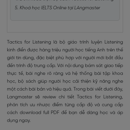
5. Khoá học IELTS Online tại LAngmaster
Tactics for Listening là bộ giáo trình luyện Listening
kinh điển được hàng triệu người học tiếng Anh trên thế
giới tin dùng, đặc biệt phù hợp với người mới bắt đầu
đến trình độ trung cấp. Với nội dung bám sát giao tiếp
thực tế, bài nghe rõ ràng và hệ thống bài tập khoa
học, bộ sách giúp người học cải thiện kỹ năng nghe
một cách bài bản và hiệu quả. Trong bài viết dưới đây,
Langmaster sẽ review chi tiết Tactics for Listening,
phân tích ưu nhược điểm từng cấp độ và cung cấp
cách download full PDF để bạn dễ dàng học và áp
dụng ngay.