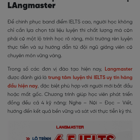
LAngmaster
Để chinh phục band điểm IELTS cao, người học không
chỉ cần lựa chọn tài liệu luyện thi chất lượng mà còn
phải có một lộ trình học rõ ràng, môi trường rèn luyện
thực tiễn và sự hướng dẫn từ đội ngũ giảng viên có
chuyên môn vững vàng.
Trong số các đơn vị đào tạo hiện nay,
Langmaster
được đánh giá là
trung tâm luyện thi IELTS uy tín hàng
đầu hiện nay
, đặc biệt phù hợp với người mới bắt đầu
hoặc mất gốc. Chương trình giúp học viên phát triển
đồng đều cả 4 kỹ năng: Nghe – Nói – Đọc – Viết,
hướng đến kết quả bền vững và sát với thực tiễn kỳ thi.