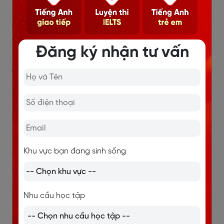
không chỉ lặp lại câu đó mà hãy diễn lại cảnh đó. Bắt
chước cảm xúc, biểu cảm khuôn mặt và hành động
của họ. Hãy giả vờ bản thân bạn là nhân vật trong
Đăng ký nhận tư vấn
phim.
Việc làm này có thể mất cả tuần cho một cảnh phim.
Khi bạn cảm thấy mình đã thành thạo một cảnh phim
hãy chuyển sang cảnh phim tiếp theo. Để thực sự học
có thể bạn có thể mất vài tháng cho một bộ phim.
Phương pháp này sẽ giúp bạn cải thiện khả năng
nghe, sự lưu loát và khả năng phát âm của bạn. Nhớ
Khu vực bạn đang sinh sống
thực hiện quá trình này, nếu không bạn sẽ không thu
được lợi ích gì.
Nhu cầu học tập