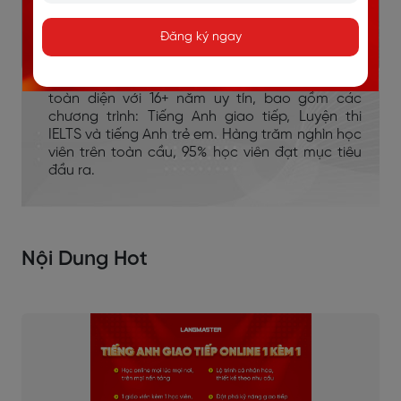
Đăng ký ngay
HỌC TIẾNG ANH LANGMASTER
Langmaster là hệ sinh thái đào tạo tiếng Anh
toàn diện với 16+ năm uy tín, bao gồm các
chương trình: Tiếng Anh giao tiếp, Luyện thi
IELTS và tiếng Anh trẻ em. Hàng trăm nghìn học
viên trên toàn cầu, 95% học viên đạt mục tiêu
đầu ra.
Nội Dung Hot