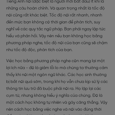
Tiếng Anh nói (đặc biệt là người mới bắt đầu) ít khi là
những câu hoàn chỉnh. Và quan trọng nhất là tốc độ
nói cũng rất khác biệt. Tốc độ nói rất nhanh, nhanh
đến mức bạn không có thời gian để phân tích, suy
nghĩ về các quy tắc ngữ pháp. Bạn phải ngay lập tức
hiểu và phản hồi. Vậy nên nếu bạn không học bằng
phương pháp nghe, tốc độ nói của bạn cũng sẽ chậm
như tốc độ độc, phân tích của bạn.
Việc học bằng phương pháp nghe còn mang lại một
lợi ích nữa - đó là giảm lỗi lo mà chúng ta thường cảm
thấy khi nói một ngôn ngữ khác. Các học sinh thường
bị bắt nói quá sớm, trong khi họ vẫn chưa kịp sử lý các
thông tin lưu trữ đã buộc phải nói ra. Họ lặp lại các
cụm từ, nhưng không hiểu ý nghĩa của chúng. Đó là
một cách học không tự nhiên và gây căng thẳng. Vậy
nên cách học bằng việc nghe và nói vào đúng thời