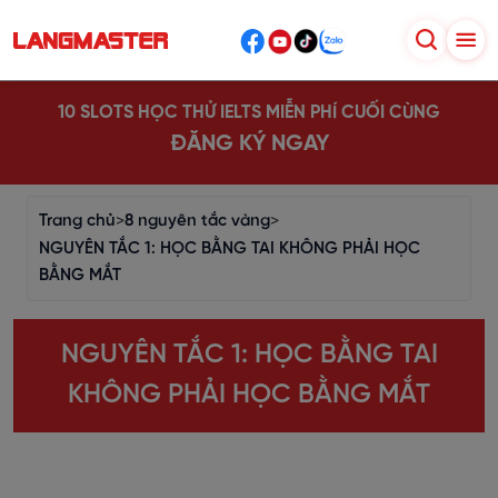
10 SLOTS HỌC THỬ IELTS MIỄN PHÍ CUỐI CÙNG
ĐĂNG KÝ NGAY
Trang chủ
>
8 nguyên tắc vàng
>
NGUYÊN TẮC 1: HỌC BẰNG TAI KHÔNG PHẢI HỌC
BẰNG MẮT
NGUYÊN TẮC 1: HỌC BẰNG TAI
KHÔNG PHẢI HỌC BẰNG MẮT