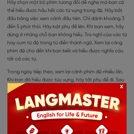
Hãy chọn một bộ phim tương đối dễ nghe mà bạn có
thể hiểu được hầu hết các từ vựng trong đó. Hãy bắt
đầu bằng việc xem cảnh đầu tiên. Chỉ dảnh khoảng 3
đến 5 phút thôi. Hãy bật phụ đề lên. Khi bạn xem, hãy
dừng ở những chỗ bạn không hiểu. Tra nghĩ của các từ
hay cụm từ đó trong từ điển thành ngữ. Xem lại cảng
phim đó cho đến khi bạn biết và hiểu được nghĩa cảu
tất cả các từ.
Trong ngày tiếp theo, xem lại cảnh phim đó nhiều lần.
Khi bạn đã hiểu được từu vựng, hãy tắt phụ để đi. Sau
x
đó, xem lại cảnh phim, nghe không có phụ đề. Thực
hiện điều này trong 4-5 ngày cho một cảnh phim. Mỗi
lần xem lại sẽ giúp bạn cải thiện khả năng nghe tiếng
Anh của bạn.
Bây giờ, xem lại cảnh đó nhưng hãy thử ngừng sau
từng cụm từ. Hãy đọc to từng câu đó. Thực ra, bạn