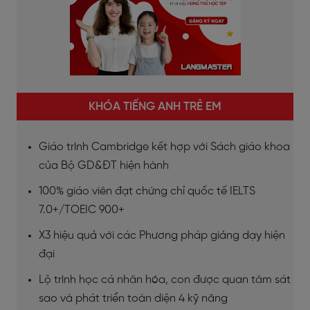
KHÓA TIẾNG ANH TRẺ EM
Giáo trình Cambridge kết hợp với Sách giáo khoa
của Bộ GD&ĐT hiện hành
100% giáo viên đạt chứng chỉ quốc tế IELTS
7.0+/TOEIC 900+
X3 hiệu quả với các Phương pháp giảng dạy hiện
đại
Lộ trình học cá nhân hóa, con được quan tâm sát
sao và phát triển toàn diện 4 kỹ năng