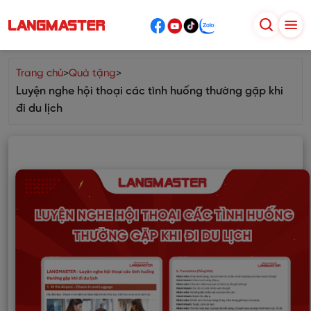
Trang chủ
>
Quà tặng
>
Luyện nghe hội thoại các tình huống thường gặp khi
đi du lịch