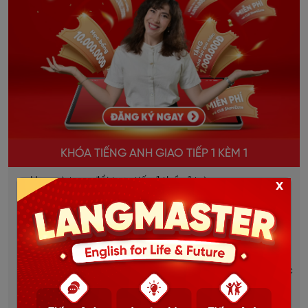
KHÓA TIẾNG ANH GIAO TIẾP 1 KÈM 1
Học và trao đổi trực tiếp 1 thầy 1 trò.
x
Giao tiếp liên tục, sửa lỗi kịp thời, bù đắp lỗ hổng
ngay lập tức.
Lộ trình học được thiết kế riêng cho từng học viên.
Dựa trên mục tiêu, đặc thù từng ngành việc của học
viên.