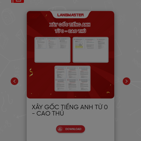
PIC
XÂY GỐC TIẾNG ANH TỪ 0
30
- CAO THỦ
CH