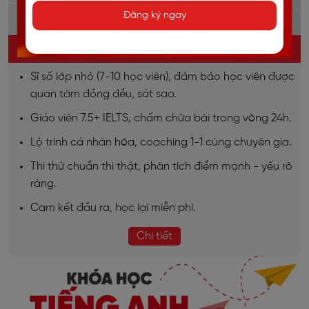
Đăng ký ngay
KHÓA HỌC IELTS ONLINE
Sĩ số lớp nhỏ (7-10 học viên), đảm bảo học viên được
quan tâm đồng đều, sát sao.
Giáo viên 7.5+ IELTS, chấm chữa bài trong vòng 24h.
Lộ trình cá nhân hóa, coaching 1-1 cùng chuyên gia.
Thi thử chuẩn thi thật, phân tích điểm mạnh - yếu rõ
ràng.
Cam kết đầu ra, học lại miễn phí.
Chi tiết