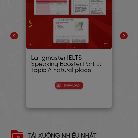
iệu
Langmaster IELTS
Giớ
Speaking Booster Part 2:
Nó
Topic A natural place
thi
tr
TẢI XUỐNG NHIỀU NHẤT