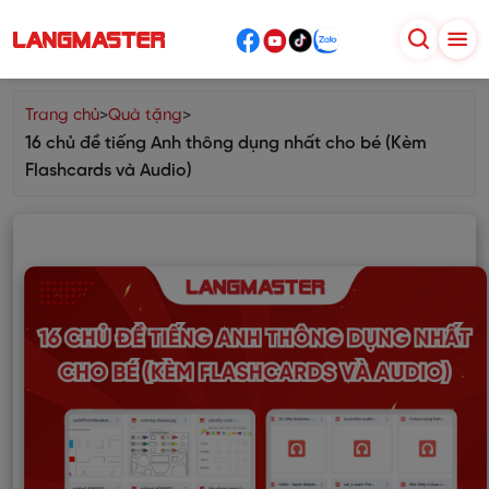
Trang chủ
>
Quà tặng
>
16 chủ đề tiếng Anh thông dụng nhất cho bé (Kèm
Flashcards và Audio)