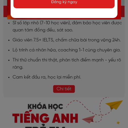
Đăng ký ngay
KHÓA HỌC IELTS ONLINE
Sĩ số lớp nhỏ (7-10 học viên), đảm bảo học viên được
quan tâm đồng đều, sát sao.
Giáo viên 7.5+ IELTS, chấm chữa bài trong vòng 24h.
Lộ trình cá nhân hóa, coaching 1-1 cùng chuyên gia.
Thi thử chuẩn thi thật, phân tích điểm mạnh - yếu rõ
ràng.
Cam kết đầu ra, học lại miễn phí.
Chi tiết