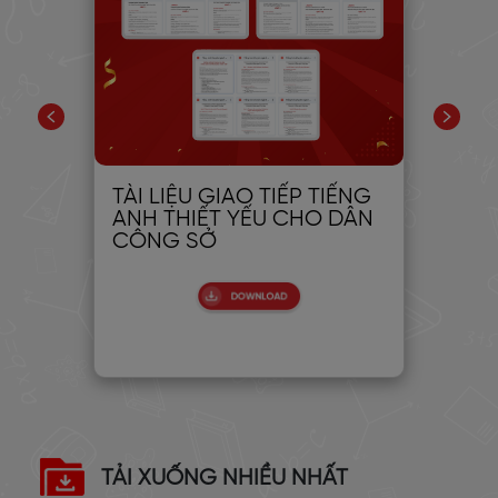
TÀI LIỆU GIAO TIẾP TIẾNG
Họ
ic:
ANH THIẾT YẾU CHO DÂN
cá
CÔNG SỞ
ti
TẢI XUỐNG NHIỀU NHẤT