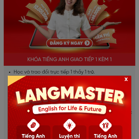
KHÓA TIẾNG ANH GIAO TIẾP 1 KÈM 1
Học và trao đổi trực tiếp 1 thầy 1 trò.
x
Giao tiếp liên tục, sửa lỗi kịp thời, bù đắp lỗ hổng
ngay lập tức.
Lộ trình học được thiết kế riêng cho từng học viên.
Dựa trên mục tiêu, đặc thù từng ngành việc của học
viên.
Học mọi lúc mọi nơi, thời gian linh hoạt.