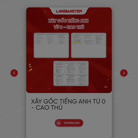
PIC
XÂY GỐC TIẾNG ANH TỪ 0
30
- CAO THỦ
CH