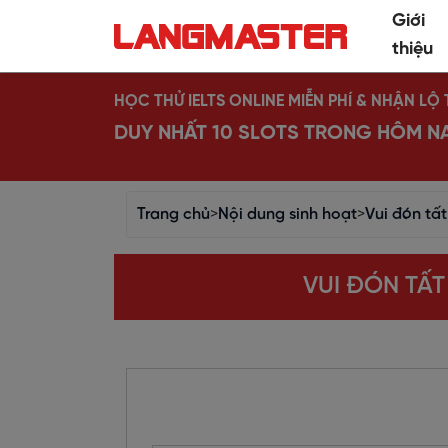
Giới
thiệu
HỌC THỬ IELTS ONLINE MIỄN PHÍ & NHẬN L
DUY NHẤT 10 SLOTS TRONG HÔM N
Trang chủ
>
Nội dung sinh hoạt
>
Vui đón tất
VUI ĐÓN TẤT