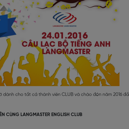
hớ dành cho tất cả thành viên CLUB và chào đón năm 2016 đ
IÊN CÙNG LANGMASTER ENGLISH CLUB