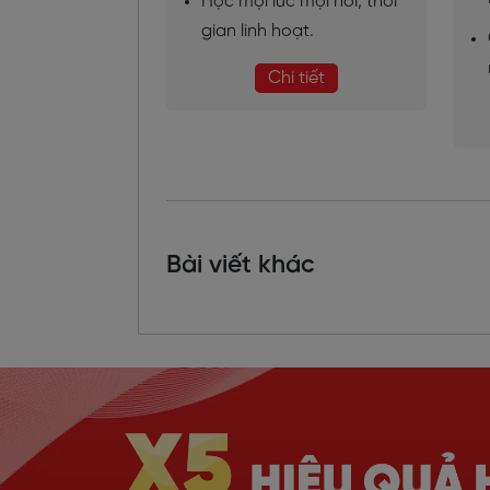
Học mọi lúc mọi nơi, thời
gian linh hoạt.
Chi tiết
Bài viết khác