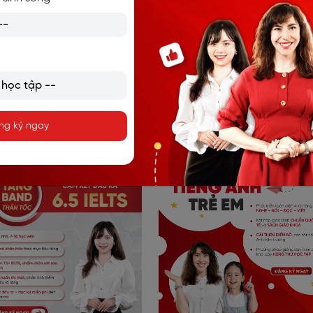
giao tiếp, Luyện thi IELTS và tiếng Anh trẻ em. Hàng trăm
nghìn học viên trên toàn cầu, 95% học viên đạt mục tiêu
đầu ra.
ng ký ngay