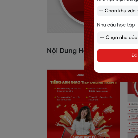
Nhu cầu học tập
Nội Dung Hot
Đă