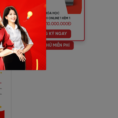
KHÓA HỌC
TIẾNG ANH ONLINE 1 KÈM 1
ƯU ĐÃI 10.000.000Đ
ĐĂNG KÝ NGAY
HỌC THỬ MIỄN PHÍ