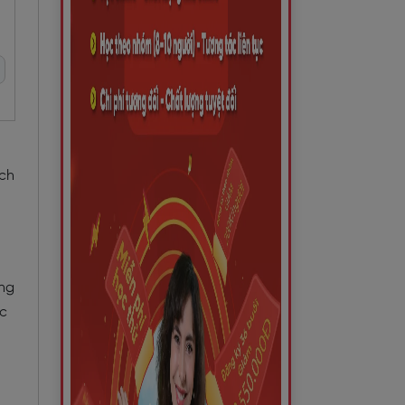
ích
ộng
ác