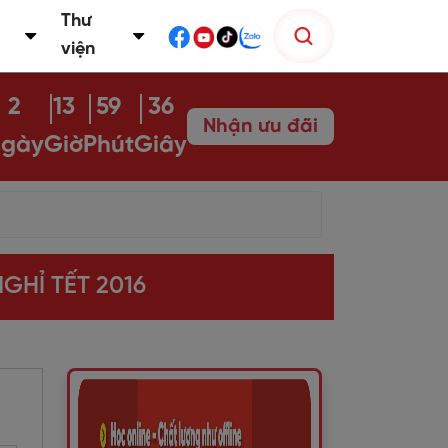
Thư
viện
2
13
59
35
Nhận ưu đãi
gày
Giờ
Phút
Giây
GHỈ TẾT 2016