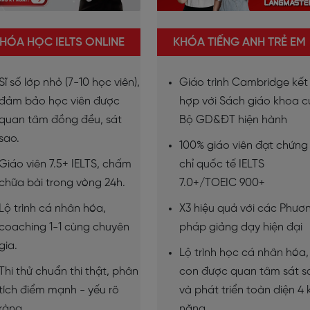
HÓA HỌC IELTS ONLINE
KHÓA TIẾNG ANH TRẺ EM
Sĩ số lớp nhỏ (7-10 học viên),
Giáo trình Cambridge kết
đảm bảo học viên được
hợp với Sách giáo khoa 
quan tâm đồng đều, sát
Bộ GD&ĐT hiện hành
sao.
100% giáo viên đạt chứng
Giáo viên 7.5+ IELTS, chấm
chỉ quốc tế IELTS
chữa bài trong vòng 24h.
7.0+/TOEIC 900+
Lộ trình cá nhân hóa,
X3 hiệu quả với các Phươ
coaching 1-1 cùng chuyên
pháp giảng dạy hiện đại
gia.
Lộ trình học cá nhân hóa,
Thi thử chuẩn thi thật, phân
con được quan tâm sát s
tích điểm mạnh - yếu rõ
và phát triển toàn diện 4 
ràng.
năng