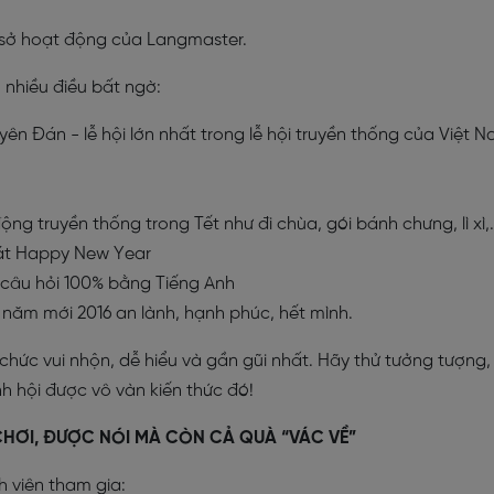
ơ sở hoạt động của Langmaster.
 nhiều điều bất ngờ:
ên Đán - lễ hội lớn nhất trong lễ hội truyền thống của Việt 
ộng truyền thống trong Tết như đi chùa, gói bánh chưng, lì xì,
hát Happy New Year
c câu hỏi 100% bằng Tiếng Anh
 năm mới 2016 an lành, hạnh phúc, hết mình.
chức vui nhộn, dễ hiểu và gần gũi nhất. Hãy thử tưởng tượng,
nh hội được vô vàn kiến thức đó!
HƠI, ĐƯỢC NÓI MÀ CÒN CẢ QUÀ “VÁC VỀ”
viên tham gia: