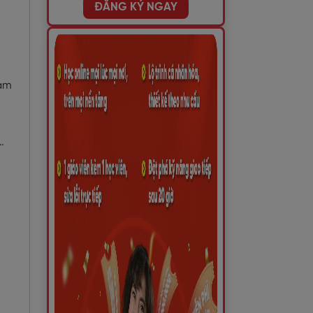
ĐĂNG KÝ NGAY
Nam
…