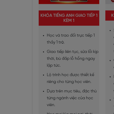
KHÓA TIẾNG ANH GIAO TIẾP 1
K
KÈM 1
Học và trao đổi trực tiếp 1
thầy 1 trò.
Giao tiếp liên tục, sửa lỗi kịp
thời, bù đắp lỗ hổng ngay
lập tức.
Lộ trình học được thiết kế
riêng cho từng học viên.
Dựa trên mục tiêu, đặc thù
từng ngành việc của học
viên.