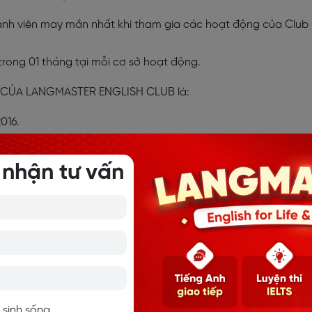
nh viên may mắn nhất khi tham gia các hoạt động của Club
trong 01 tháng tại mỗi cơ sở hoạt động.
 CỦA LANGMASTER ENGLISH CLUB là:
2016.
ạt động bình thường
 nhận tư vấn
 SOON & HAPPY NEW YEAR 2016!
HỌC TIẾNG ANH LANGMASTER
Langmaster là hệ sinh thái đào tạo tiếng Anh toàn diện
với 16+ năm uy tín, bao gồm các chương trình: Tiếng Anh
 sinh sống