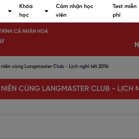
Khóa
Cảm nhận học
Test miễn
học
viên
phí
Ộ TRÌNH CÁ NHÂN HOÁ
AY
N
 niên cùng Langmaster Club - Lịch nghỉ tết 2016
 NIÊN CÙNG LANGMASTER CLUB - LỊCH N