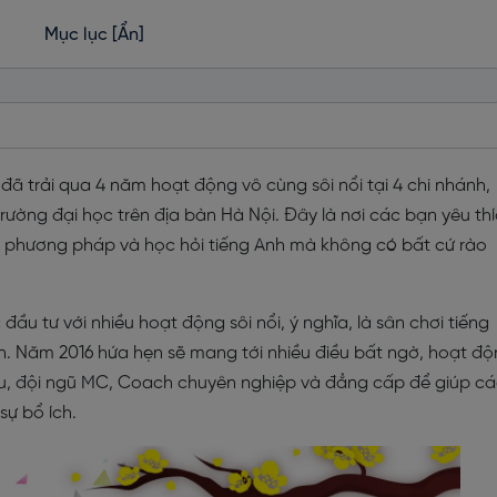
Mục lục
[Ẩn]
ã trải qua 4 năm hoạt động vô cùng sôi nổi tại 4 chi nhánh,
rường đại học trên địa bàn Hà Nội. Đây là nơi các bạn yêu th
ức, phương pháp và học hỏi tiếng Anh mà không có bất cứ rào
u tư với nhiều hoạt động sôi nổi, ý nghĩa, là sân chơi tiếng
ên. Năm 2016 hứa hẹn sẽ mang tới nhiều điều bất ngờ, hoạt đ
hu, đội ngũ MC, Coach chuyên nghiệp và đẳng cấp để giúp c
sự bổ ích.