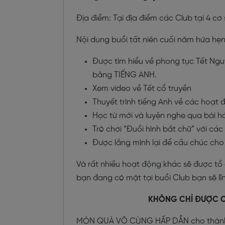
Địa điểm: Tại địa điểm các Club tại 4 c
Nội dung buổi tất niên cuối năm hứa hẹn
Được tìm hiểu về phong tục Tết Nguy
bằng TIẾNG ANH.
Xem video về Tết cổ truyền
Thuyết trình tiếng Anh về các hoạt đ
Học từ mới và luyện nghe qua bài 
Trò chơi “Đuổi hình bắt chữ” với cá
Được lắng mình lại để cầu chúc cho
Và rất nhiều hoạt động khác sẽ được tổ 
bạn đang có mặt tại buổi Club bạn sẽ lĩ
KHÔNG CHỈ ĐƯỢC C
MÓN QUÀ VÔ CÙNG HẤP DẪN cho thành 