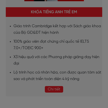
KHÓA TIẾNG ANH TRẺ EM
Giáo trình Cambridge kết hợp với Sách giáo khoa
của Bộ GD&ĐT hiện hành
100% giáo viên đạt chứng chỉ quốc tế IELTS
7.0+/TOEIC 900+
X3 hiệu quả với các Phương pháp giảng dạy hiện
đại
Lộ trình học cá nhân hóa, con được quan tâm sát
sao và phát triển toàn diện 4 kỹ năng
Chi tiết