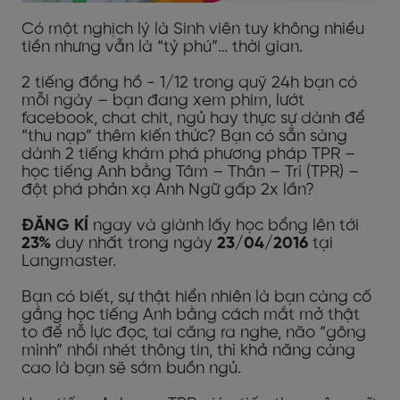
Có một nghịch lý là Sinh viên tuy không nhiều
tiền nhưng vẫn là “tỷ phú”… thời gian.
2 tiếng đồng hồ - 1/12 trong quỹ 24h bạn có
mỗi ngày – bạn đang xem phim, lướt
facebook, chat chit, ngủ hay thực sự dành để
“thu nạp” thêm kiến thức? Bạn có sẵn sàng
dành 2 tiếng khám phá phương pháp TPR –
học tiếng Anh bằng Tâm – Thân – Trí (TPR) –
đột phá phản xạ Anh Ngữ gấp 2x lần?
ĐĂNG KÍ
ngay và giành lấy học bổng lên tới
23%
duy nhất trong ngày
23/04/2016
tại
Langmaster.
Bạn có biết, sự thật hiển nhiên là bạn càng cố
gắng học tiếng Anh bằng cách mắt mở thật
to để nỗ lực đọc, tai căng ra nghe, não “gông
mình” nhồi nhét thông tin, thì khả năng càng
cao là bạn sẽ sớm buồn ngủ.