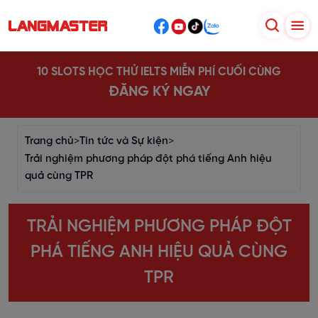
10 SLOTS HỌC THỬ IELTS MIỄN PHÍ CUỐI CÙNG
ĐĂNG KÝ NGAY
Trang chủ
>
Tin tức và Sự kiện
>
Trải nghiệm phương pháp đột phá tiếng Anh hiệu
quả cùng TPR
TRẢI NGHIỆM PHƯƠNG PHÁP ĐỘT
PHÁ TIẾNG ANH HIỆU QUẢ CÙNG
TPR