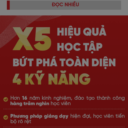
ĐỌC NHIỀU
Hơn
16
năm kinh nghiệm, đào tạo thành công
hàng trăm nghìn
học viên
Phương pháp giảng dạy
hiện đại, học viên tiến
bộ rõ rệt