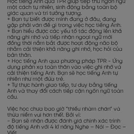
Học tiếng Anh qua TPR giúp tiếp thu ngôn ngữ
một cách tự nhiên, sinh động bằng toàn bộ
giác quan và trí tưởng tượng.
+ Bạn tự biết được mình đang ở đâu, đang
gặp phải ván đề gì trong việc học tiếng Anh.
+ Bạn hiểu được các yếu tố tác động lên khả
năng ghi nhớ và tiếp nhận ngoại ngữ mới
đồng thời nắm bắt được hoạt động não bộ
nhằm cải thiện khả năng ghi nhớ, học hỏi của
bản thân.
+ Học tiếng Anh qua phương pháp TPR - Ứng
dụng phản xạ toàn thân vào việc ghi nhớ và
cải thiện tiếng Anh. Bạn sẽ học tiếng Anh tự
nhiên như một đứa trẻ.
+ Tự thực hành giao tiếp, tư duy bằng tiếng
Anh và thay đổi cách tiếp cận ngôn ngữ toàn
cầu.
Việc học chưa bao giờ “thiếu nhàm chán” và
thừa niềm vui hơn thế!. Bởi vì:
- Bạn sẽ nhận được đánh giá chính xác trình
độ tiếng Anh với 4 kĩ năng Nghe – Nói – Đọc –
Viết