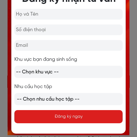
Khu vực bạn đang sinh sống
KHÓA HỌC IELTS ONLINE
Nhu cầu học tập
Sĩ số lớp nhỏ (7-10 học viên), đảm bảo học viên
được quan tâm đồng đều, sát sao.
Đăng ký ngay
Giáo viên 7.5+ IELTS, chấm chữa bài trong vòng
24h.