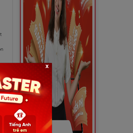
t
ên
y
x
ệ
ầy
nào
á