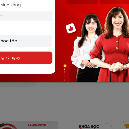
 sinh sống
HỌC TIẾNG ANH LANGMASTER
Langmaster là hệ sinh thái đào tạo tiếng Anh toàn diện
với 16+ năm uy tín, bao gồm các chương trình: Tiếng Anh
giao tiếp, Luyện thi IELTS và tiếng Anh trẻ em. Hàng trăm
ng ký ngay
nghìn học viên trên toàn cầu, 95% học viên đạt mục tiêu
đầu ra.