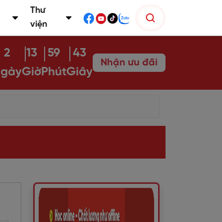
Thư
viện
2
13
59
42
Nhận ưu đãi
gày
Giờ
Phút
Giây