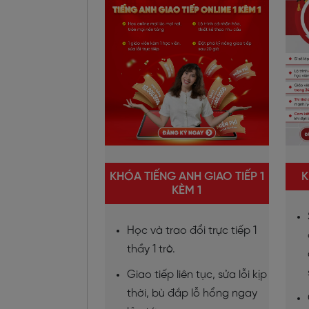
KHÓA TIẾNG ANH GIAO TIẾP 1
K
KÈM 1
Học và trao đổi trực tiếp 1
thầy 1 trò.
Giao tiếp liên tục, sửa lỗi kịp
thời, bù đắp lỗ hổng ngay