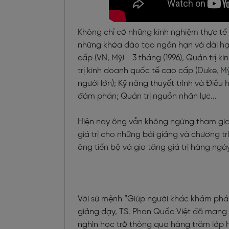
Không chỉ có những kinh nghiệm thực tế
những khóa đào tạo ngắn hạn và dài hạn
cấp (VN, Mỹ) - 3 tháng (1996), Quản trị 
trị kinh doanh quốc tế cao cấp (Duke, M
người lớn); Kỹ năng thuyết trình và Điề
đàm phán; Quản trị nguồn nhân lực...
Hiện nay ông vẫn không ngừng tham gia 
giá trị cho những bài giảng và chương t
ông tiến bộ và gia tăng giá trị hàng ngày
Với sứ mệnh “Giúp người khác khám phá
giảng dạy, TS. Phan Quốc Việt đã mang n
nghìn học trò thông qua hàng trăm lớp h