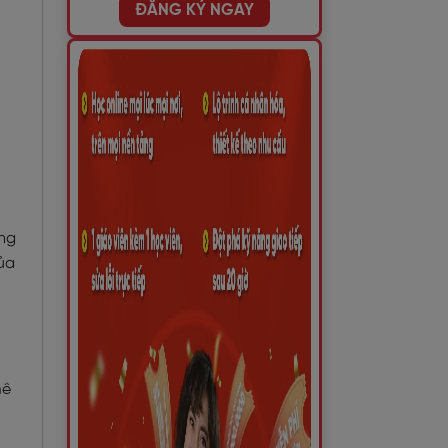
ĐĂNG KÝ NGAY
n
ăng
của
mê