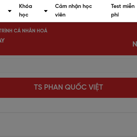
Khóa
Cảm nhận học
Test miễn
học
viên
phí
Ộ TRÌNH CÁ NHÂN HOÁ
AY
N
TS PHAN QUỐC VIỆT