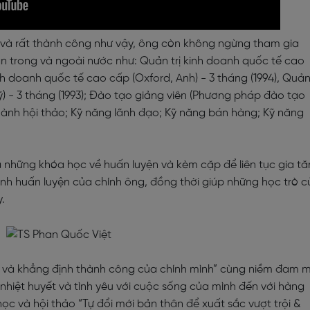
 và rất thành công như vậy, ông còn không ngừng tham gia
 trong và ngoài nước như: Quản trị kinh doanh quốc tế cao
kinh doanh quốc tế cao cấp (Oxford, Anh) - 3 tháng (1994), Quả
ỹ) - 3 tháng (1993); Đào tạo giảng viên (Phương pháp đào tạo
u hành hội thảo; Kỹ năng lãnh đạo; Kỹ năng bán hàng; Kỹ năng
những khóa học về huấn luyện và kèm cặp để liên tục gia t
rình huấn luyện của chính ông, đồng thời giúp những học trò 
.
 và khẳng định thành công của chính mình” cùng niềm đam 
hiệt huyết và tình yêu với cuộc sống của mình đến với hàng
ọc và hội thảo “Tự đổi mới bản thân để xuất sắc vượt trội &