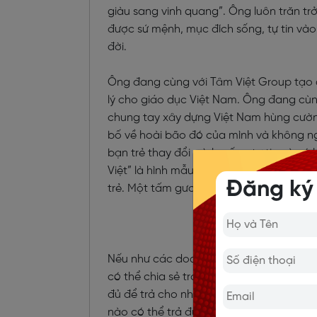
giàu sang vinh quang”. Ông luôn trăn trở 
được sứ mệnh, mục đích sống, tự tin và
đời.
Ông đang cùng với Tâm Việt Group tạo d
lý cho giáo dục Việt Nam. Ông đang cùng
chung tay xây dựng Việt Nam hùng cường
bố về hoài bão đó của mình và không ng
bạn trẻ thay đổi mình, sống tự tin và có
Việt” là hình mẫu về tính kiên định, ý chí
Đăng ký
trẻ. Một tấm gương mà chỉ cần nghe tên 
Nếu như các doanh nghiệp phải chi phí 40
có thể chia sẻ trong 12 giờ liền với mức
đủ để trả cho những thành công và ngu
nào có thể trả được cho người Thầy, giú