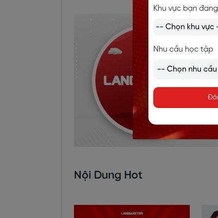
Khu vực bạn đang
Nhu cầu học tập
Đă
Nội Dung Hot