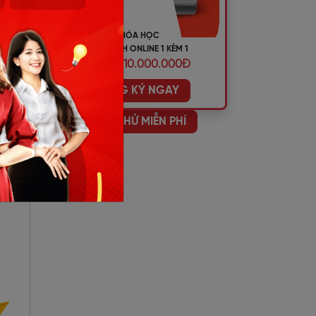
KHÓA HỌC
TIẾNG ANH ONLINE 1 KÈM 1
ƯU ĐÃI 10.000.000Đ
ĐĂNG KÝ NGAY
HỌC THỬ MIỄN PHÍ