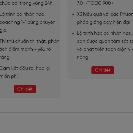
chữa bài trong vòng 24h.
7.0+/TOEIC 900+
Lộ trình cá nhân hóa,
X3 hiệu quả với các Phươ
coaching 1-1 cùng chuyên
pháp giảng dạy hiện đại
gia.
Lộ trình học cá nhân hóa,
Thi thử chuẩn thi thật, phân
con được quan tâm sát s
tích điểm mạnh - yếu rõ
và phát triển toàn diện 4 
ràng.
năng
Cam kết đầu ra, học lại
Chi tiết
miễn phí.
Chi tiết