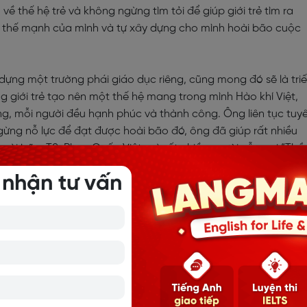
về thế hệ trẻ và không ngừng tìm tỏi để giúp giới trẻ tìm ra
o thế mạnh của mình và tự xây dựng cho mình hoài bão cuộc
ựng một trường phái giáo dục riêng, cũng mong đó sẽ là triế
 giới trẻ tạo nên một thế hệ mang trong mình Hào khí Việt,
, mỗi người đều hạnh phúc và thành công. Ông liên tục tuy
ừng nỗ lực để đạt được hoài bão đó, ông đã giúp rất nhiều
 hoài bão. TS. Phan Quốc Việt mà rất nhiều người vẫn gọi “Thầ
 vươn lên và nhiệt huyết, tình yêu đất nước, tâm huyết với thế h
 nhận tư vấn
thôi cũng khiến chúng tôi có thêm rất nhiều động lực sống.
 triệu VNĐ cho 6 giờ giảng của Thầy Việt thì với sinh viên Th
 phí nhỏ hơn 1/10 mức phí của doanh nghiệp. Sẽ không có giá 
ồn động lực sống bạn đang có và sẽ có. Và cũng không có gi
p ta đạt được điều đó. Thầy Việt là một người Thầy như vậy.