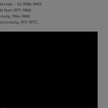
hí Việt – Xô (1988-1990)
ệt Nam (1971-1988)
nôxốp, 1984-1988)
Lômônôxốp, 1971-1977)…