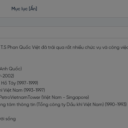
Mục lục
[Ẩn]
.S Phan Quốc Việt đã trải qua rất nhiều chức vụ và công việ
 (Anh Quốc)
9-2002)
 Hồ Tây (1997-1999)
 Việt Nam (1993-1997)
 PetroVietnamTower (Việt Nam - Singapore)
g tâm thông tin (Tổng công ty Dầu khí Việt Nam) (1990-1993)
Đời sống