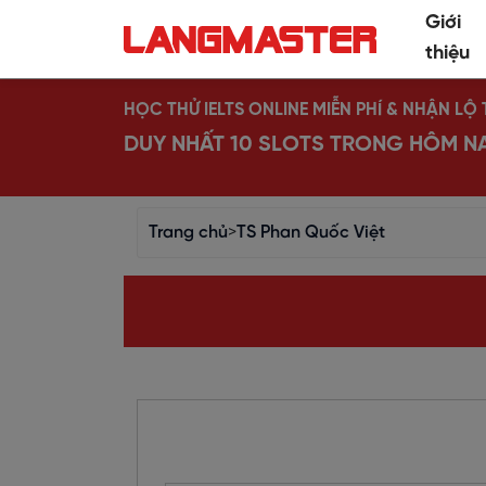
Giới
thiệu
HỌC THỬ IELTS ONLINE MIỄN PHÍ & NHẬN L
DUY NHẤT 10 SLOTS TRONG HÔM N
Trang chủ
>
TS Phan Quốc Việt