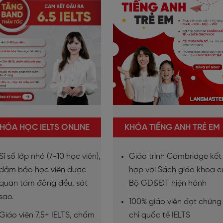
HÓA HỌC IELTS ONLINE
KHÓA TIẾNG ANH TRẺ EM
Sĩ số lớp nhỏ (7-10 học viên),
Giáo trình Cambridge kết
đảm bảo học viên được
hợp với Sách giáo khoa 
quan tâm đồng đều, sát
Bộ GD&ĐT hiện hành
sao.
100% giáo viên đạt chứng
Giáo viên 7.5+ IELTS, chấm
chỉ quốc tế IELTS