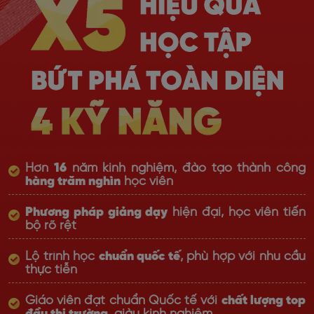
Hơn
16
năm kinh nghiệm, đào tạo thành công
hàng trăm nghìn
học viên
Phương pháp giảng dạy
hiện đại, học viên tiến
bộ rõ rệt
Lộ trình học
chuẩn quốc tế
, phù hợp với nhu cầu
thực tiễn
Giáo viên đạt chuẩn Quốc tế với
chất lượng top