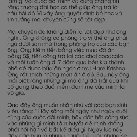
làm gì với cuộc đời mình và cũng chẳng tin
rằng trường đại học có thể giúp ông trả lời
câu hỏi đó. Vì vậy ông quyết định bỏ học và
tin tưởng mọi chuyện cũng sẽ tốt đẹp.
Mọi chuyện đã không diễn ra tốt đẹp như ông
nghĩ . Ông không có phòng trọ vì thế ông phải
ngủ dưới sàn nhà trong phòng trọ của các bạn
ông. Ông kiếm tiền bằng việc mua đồ ăn
bằng 5$, tiền công trả lại các chai cocacola
và mỗi tuần ông đi 7 dặm qua bên kia thành
phố để được bữa ăn ngon ở trại Hare Krishna.
Ông rất thich những món ăn ở đó. Sau này ông
mới biết rằng những gì mà ông đã trải qua khi
cố gắng theo đuổi niềm đam mê của mình là
vô giá.
Qua đây ông muốn nhắn nhủ với các bạn sinh
viên rằng: “ Hãy sống mỗi ngày như ngày cuối
cùng của cuộc đời mình, hãy dồn hết công sức
vào những gì mình tâm huyết để mình không
phải hối hận về bất kể điều gì. Ngay lúc này
đây các bạn là những người trẻ tuổi, nhưng sẽ