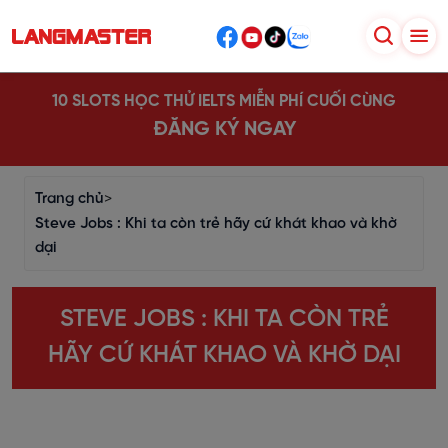
10 SLOTS HỌC THỬ IELTS MIỄN PHÍ CUỐI CÙNG
ĐĂNG KÝ NGAY
Trang chủ
>
Steve Jobs : Khi ta còn trẻ hãy cứ khát khao và khờ
dại
STEVE JOBS : KHI TA CÒN TRẺ
HÃY CỨ KHÁT KHAO VÀ KHỜ DẠI