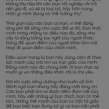
không lâu nữa khi các bạn tốt nghiệp rồi trở
nên già đi, và sẽ bị loại bỏ, hãy trân trọng
nhữn gì mình đang có thể hưởng thụ”.
Thời gian của các bạn có hạn, vì thế đừng
lãng phí để sống cho cuộc đời ai đó. Đừn nhốt
mình trong những tín điều nào đó, sống như
vậy là sống bằng suy nghĩ của người khác.
Đừng để quan điểm của người khác làm mờ
nhạt đi quan điểm của chính mình.
Điều quan trọng là bạn hãy dũng cảm đi theo
sức mạnh của trái tim và trực giác của mình.
Bằng cách nào đó chúng biết rõ bạn thực sự
muốn gì và những điều khác chỉ là thứ yếu.
Đôi khi cuộc sống dường như muốn cố tình
đánh ngã bạn nhưng hãy đừng mất lòng tin.
Các bạn phải tìm ra được niềm đam mê của
mình, hãy viết những gì bạn thích, bạn có thể
làm, những thế mạnh của bạn ra một tờ giấy
để bạn biết bạn đang có gì và bạn cần phải