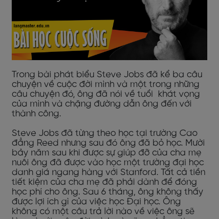
Trong bài phát biểu Steve Jobs đã kể ba câu
chuyện về cuộc đời mình và một trong những
câu chuyện đó, ông đã nói về tuổi khát vọng
của mình và chặng đường dẫn ông đến với
thành công.
Steve Jobs đã từng theo học tại trường Cao
đẳng Reed nhưng sau đó ông đã bỏ học. Mười
bảy năm sau khi được sự giúp đỡ của cha mẹ
nuôi ông đã được vào học một trường đại học
danh giá ngang hàng với Stanford. Tất cả tiền
tiết kiệm của cha mẹ đã phải dành để đóng
học phí cho ông. Sau 6 tháng, ông không thấy
được lợi ích gì của việc học Đại học. Ông
không có một câu trả lời nào về việc ông sẽ