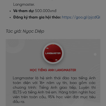
Langmaster.
Vé tham dự:
500.000vnđ
Đăng ký tham gia hội thảo:
https://goo.gl/pjcdQi
Tác giả: Ngọc Diệp
HỌC TIẾNG ANH LANGMASTER
Langmaster là hệ sinh thái đào tạo tiếng Anh
toàn diện với 16+ năm uy tín, bao gồm các
chương trình: Tiếng Anh giao tiếp, Luyện thi
IELTS và tiếng Anh trẻ em. Hàng trăm nghìn học
viên trên toàn cầu, 95% học viên đạt mục tiêu
đầu ra.