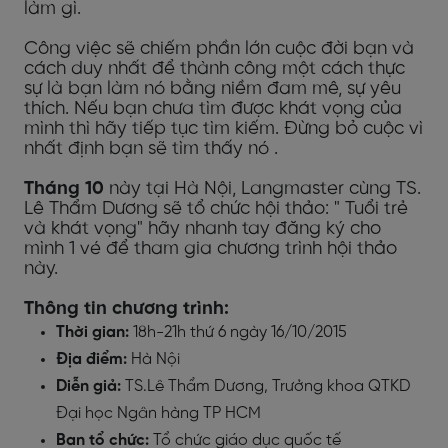
làm gì.
Công việc sẽ chiếm phần lớn cuộc đời bạn và
cách duy nhất để thành công một cách thực
sự là bạn làm nó bằng niềm đam mê, sự yêu
thích. Nếu bạn chưa tìm được khát vọng của
mình thì hãy tiếp tục tìm kiếm. Đừng bỏ cuộc vì
nhất định bạn sẽ tìm thấy nó .
Tháng 10
này tại Hà Nội, Langmaster cùng TS.
Lê Thẩm Dương sẽ tổ chức hội thảo: " Tuổi trẻ
và khát vọng" hãy nhanh tay đăng ký cho
mình 1 vé để tham gia chương trình hội thảo
này.
Thông tin chương trình:
Thời gian:
18h-21h thứ 6 ngày 16/10/2015
Địa điểm:
Hà Nội
Diễn giả:
TS.Lê Thẩm Dương, Trưởng khoa QTKD
Đại học Ngân hàng TP HCM
Ban tổ chức:
Tổ chức giáo dục quốc tế