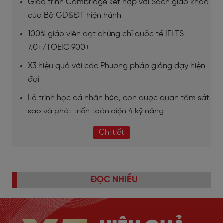
Giáo trình Cambridge kết hợp với Sách giáo khoa
của Bộ GD&ĐT hiện hành
100% giáo viên đạt chứng chỉ quốc tế IELTS
7.0+/TOEIC 900+
X3 hiệu quả với các Phương pháp giảng dạy hiện
đại
Lộ trình học cá nhân hóa, con được quan tâm sát
sao và phát triển toàn diện 4 kỹ năng
Chi tiết
ĐỌC NHIỀU