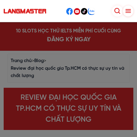
10 SLOTS HỌC THỬ IELTS MIỄN PHÍ CUỐI CÙNG
ĐĂNG KÝ NGAY
Trang chủ
>
Blog
>
Review đại học quốc gia Tp.HCM có thực sự uy tín và
chất lượng
REVIEW ĐẠI HỌC QUỐC GIA
TP.HCM CÓ THỰC SỰ UY TÍN VÀ
CHẤT LƯỢNG