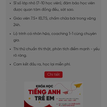
Sĩ số lớp nhỏ (7-10 học viên), đảm bảo học viên
được quan tâm đồng đều, sát sao.
Giáo viên 7.5+ IELTS, chấm chữa bài trong vòng
24h.
Lộ trình cá nhân hóa, coaching 1-1 cùng chuyên
gia.
Thi thử chuẩn thi thật, phân tích điểm mạnh - yếu
rõ ràng.
Cam kết đầu ra, học lại miễn phí.
Chi tiết