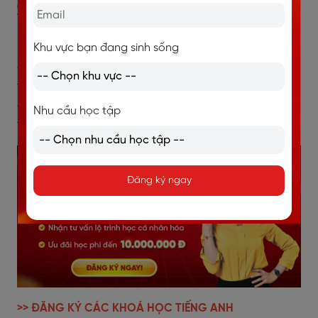
3.7 Khoa Y
Khu vực bạn đang sinh sống
Khoa Y của ĐHQG-HCM là cơ sở đào tạo, nghiên cứu
cũng như chuyển giao công nghệ chất lượng cao
trong các lĩnh vực khoa học về sức khỏe. Chương trình
đào tạo được tích hợp hệ thống và tăng cường việc
Nhu cầu học tập
thực hành tại các bệnh viện hay trung tâm cộng đồng.
Đăng ký ngay
>> ĐĂNG KÝ CÁC KHOÁ HỌC TIẾNG ANH