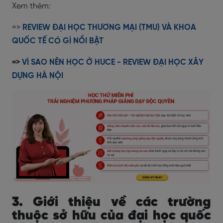
Xem thêm:
=>
REVIEW ĐẠI HỌC THƯƠNG MẠI (TMU) VÀ KHOA
QUỐC TẾ CÓ GÌ NỔI BẬT
=>
VÌ SAO NÊN HỌC Ở HUCE - REVIEW ĐẠI HỌC XÂY
DỰNG HÀ NỘI
3. Giới thiệu về các trường
thuộc sở hữu của đại học quốc