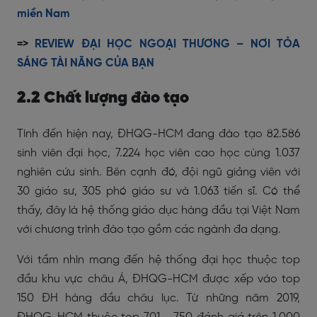
miền Nam
=>
REVIEW ĐẠI HỌC NGOẠI THƯƠNG – NƠI TỎA
SÁNG TÀI NĂNG CỦA BẠN
2.2 Chất lượng đào tạo
Tính đến hiện nay, ĐHQG-HCM đang đào tạo 82.586
sinh viên đại học, 7.224 học viên cao học cùng 1.037
nghiên cứu sinh. Bên cạnh đó, đội ngũ giảng viên với
30 giáo sư, 305 phó giáo sư và 1.063 tiến sĩ. Có thể
thấy, đây là hệ thống giáo dục hàng đầu tại Việt Nam
với chương trình đào tạo gồm các ngành đa dạng.
Với tầm nhìn mang đến hệ thống đại học thuộc top
đầu khu vực châu Á, ĐHQG-HCM được xếp vào top
150 ĐH hàng đầu châu lục. Từ những năm 2019,