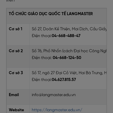
viên
TỔ CHỨC GIÁO DỤC QUỐC TẾ LANGMASTER
Cơ sở 1
Số 27, Doãn Kế Thiện, Mai Dịch, Cầu Giấy, H
Điện thoại:
04-668-488-47
Cơ sở 2
Số 76, Phố Nhổn (cách Đại học Công Nghiệ
Điện thoại:
04-668-124-50
Cơ sở 3
Số 17, ngõ 27 Đại Cồ Việt, Hai Bà Trưng, Hà N
Điện thoại:
04.627.815.57
Email
info@langmaster.edu.vn
Website
https://langmaster.edu.vn/