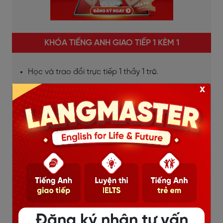
KHÓA TIẾNG ANH GIAO TIẾP 1 KÈM 1
Học và trao đổi trực tiếp 1 thầy 1 trò.
x
Giao tiếp liên tục, sửa lỗi kịp thời, bù đắp lỗ hổng
ngay lập tức.
Lộ trình học được thiết kế riêng cho từng học viên.
Dựa trên mục tiêu, đặc thù từng ngành việc của
học viên.
Học mọi lúc mọi nơi, thời gian linh hoạt.
Chi tiết
Đăng ký nhận tư vấn