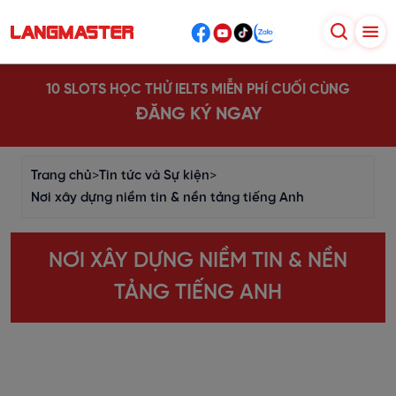
10 SLOTS HỌC THỬ IELTS MIỄN PHÍ CUỐI CÙNG
ĐĂNG KÝ NGAY
Trang chủ
>
Tin tức và Sự kiện
>
Nơi xây dựng niềm tin & nền tảng tiếng Anh
NƠI XÂY DỰNG NIỀM TIN & NỀN
TẢNG TIẾNG ANH