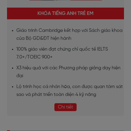
KHÓA TIẾNG ANH TRẺ EM
Giáo trình Cambridge kết hợp với Sách giáo khoa
của Bộ GD&ĐT hiện hành
100% giáo viên đạt chứng chỉ quốc tế IELTS
7.0+/TOEIC 900+
X3 hiệu quả với các Phương pháp giảng dạy hiện
đại
Lộ trình học cá nhân hóa, con được quan tâm sát
sao và phát triển toàn diện 4 kỹ năng
Chi tiết