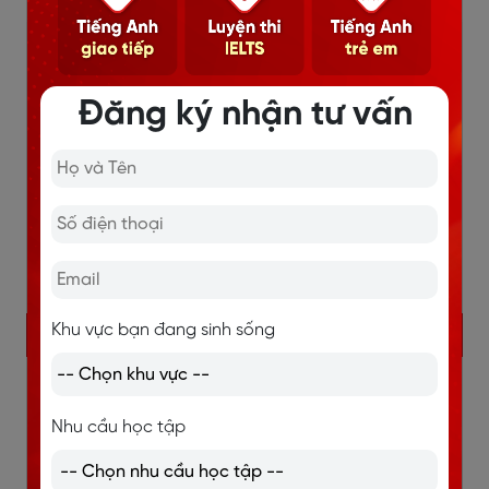
Đăng ký nhận tư vấn
Khu vực bạn đang sinh sống
KHÓA TIẾNG ANH GIAO TIẾP 1 KÈM 1
Học và trao đổi trực tiếp 1 thầy 1 trò.
Nhu cầu học tập
Giao tiếp liên tục, sửa lỗi kịp thời, bù đắp lỗ hổng
ngay lập tức.