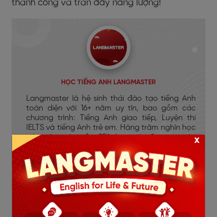
thành công và tràn đầy năng lượng!
HỌC TIẾNG ANH LANGMASTER
Langmaster là hệ sinh thái đào tạo tiếng Anh
toàn diện với 16+ năm uy tín, bao gồm các
chương trình: Tiếng Anh giao tiếp, Luyện thi
IELTS và tiếng Anh trẻ em. Hàng trăm nghìn học
viên trên toàn cầu, 95% học viên đạt mục tiêu
x
đầu ra.
Nội Dung Hot