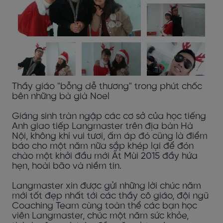
Thầy giáo "bỗng dễ thương" trong phút chốc
bên những bà già Noel
Giáng sinh tràn ngập các cơ sở của học tiếng
Anh giao tiếp Langmaster trên địa bàn Hà
Nội, không khí vui tươi, ấm áp đó cũng là điểm
báo cho một năm nữa sắp khép lại để đón
chào một khởi đầu mới Ất Mùi 2015 đầy hứa
hẹn, hoài bão và niềm tin.
Langmaster xin được gửi những lời chúc năm
mới tốt đẹp nhất tới các thầy cô giáo, đội ngũ
Coaching Team cùng toàn thể các bạn học
viên Langmaster, chúc một năm sức khỏe,