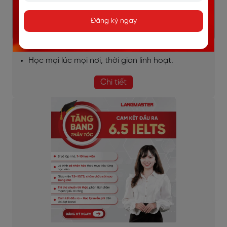
Lộ trình học được thiết kế riêng cho từng học viên.
Đăng ký ngay
Dựa trên mục tiêu, đặc thù từng ngành việc của
học viên.
Học mọi lúc mọi nơi, thời gian linh hoạt.
Chi tiết