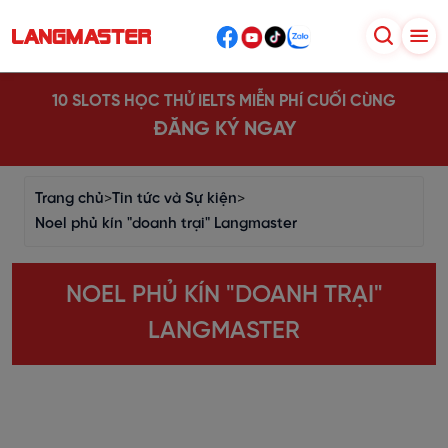
10 SLOTS HỌC THỬ IELTS MIỄN PHÍ CUỐI CÙNG
ĐĂNG KÝ NGAY
Trang chủ
>
Tin tức và Sự kiện
>
Noel phủ kín "doanh trại" Langmaster
NOEL PHỦ KÍN "DOANH TRẠI"
LANGMASTER