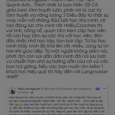
Quỳnh Anh… Thích nhất là bạn Hiền :)))) Cô
giáo best tâm huyết luôn, phải nói là cực kỳ
tâm huyết và năng lượng :) Điều đấy là thật sự
may mắn với những đứa lười học như mình, cô
tạo động lực cho mình rất nhiều.Coaches thì
vui tính, năng nổ, quan tâm kèm cặp học viên
rồi còn hay tâm sự các thứ với học viên, đôn
đốc nhắc nhở học tập, làm bài tập. Từ lúc học
mình thấy trình độ khá lên rất nhiều, cũng tự tin
hơn khi giao tiếp. Từ một người không dám nói,
phát âm còn sai dần dần mình đã nói lưu loát
và chuẩn hơn nhờ sự hướng dẫn của cô và các
bạn trợ giảng. Nếu các bạn muốn tìm kiếm 1
khoá học hiệu quả thì hãy đến với Langmaster
nhé!!!”