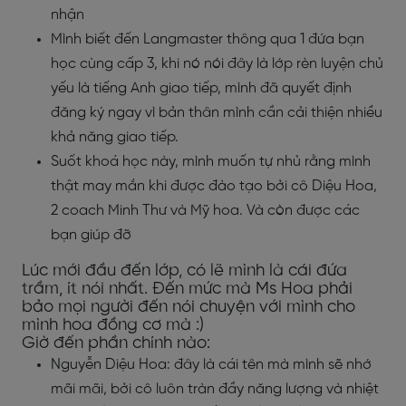
nhận
Mình biết đến Langmaster thông qua 1 đứa bạn
học cùng cấp 3, khi nó nói đây là lớp rèn luyện chủ
yếu là tiếng Anh giao tiếp, mình đã quyết định
đăng ký ngay vì bản thân mình cần cải thiện nhiều
khả năng giao tiếp.
Suốt khoá học này, mình muốn tự nhủ rằng mình
thật may mắn khi được đào tạo bởi cô Diệu Hoa,
2 coach Minh Thư và Mỹ hoa. Và còn được các
bạn giúp đỡ
Lúc mới đầu đến lớp, có lẽ mình là cái đứa
trầm, ít nói nhất. Đến mức mà Ms Hoa phải
bảo mọi người đến nói chuyện với mình cho
mình hoa đồng cơ mà :)
Giờ đến phần chính nào:
Nguyễn Diệu Hoa: đây là cái tên mà mình sẽ nhớ
mãi mãi, bởi cô luôn tràn đầy năng lượng và nhiệt