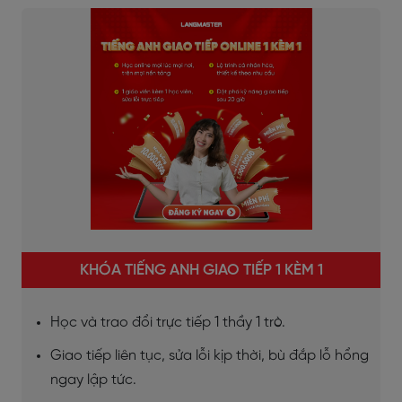
KHÓA TIẾNG ANH GIAO TIẾP 1 KÈM 1
Học và trao đổi trực tiếp 1 thầy 1 trò.
Giao tiếp liên tục, sửa lỗi kịp thời, bù đắp lỗ hổng
ngay lập tức.