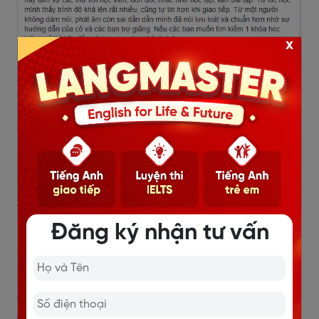
x
Đăng ký nhận tư vấn
Cảm nhận của anh Thế - Học
viên lớp LEV khoá 629 tại Trung