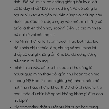
tình. Đối với mình, cô chẳng giống bất kỳ ai cả,
cô là duy nhất “100% or nothing". Và cô cũng là
người níu kéo em gắn bó đến cùng với cái lớp này.
Buổi học đầu tiên, đập ngay vào mắt mình “bộ cô
giáo là thiên thần hay sao??” Đến lúc già mình sẽ
có cái kể với các bạn :)
Hà Minh Thư: lại là 1 con người khác bọt nữa, lúc
đầu nhìn chị tri thức lắm, nhưng về sau mình lại
thấy có cái gì không ổn lắm. Dở dở ương ương,
trẻ con nữa. Nhưng
mình thích vậy, dù sao thì coach Thư cũng là
người giúp mình thay đổi gần như hoàn toàn mà.
Lương Mỹ Hoa: 2 coach giống hệt nhau, hâm dở
hệt như nhau, nhưng khác thư ở chỗ chị không trẻ
con (mặc dù nhìn bề ngoài không khác gì đứa con
nít lớp 9)
My comrades: thật sự rất vui khi được học cùng