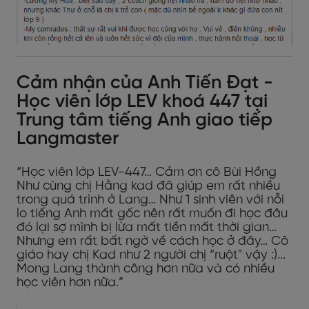
Cảm nhận của Anh Tiến Đạt -
Học viên lớp LEV khoá 447 tại
Trung tâm tiếng Anh giao tiếp
Langmaster
“Học viên lớp LEV-447… Cảm ơn cô Bùi Hồng
Như cùng chị Hằng kad đã giúp em rất nhiều
trong quá trình ở Lang… Như 1 sinh viên với nỗi
lo tiếng Anh mất gốc nên rất muốn đi học đâu
đó lại sợ mình bị lừa mất tiền mất thời gian…
Nhưng em rất bất ngờ về cách học ở đây… Cô
giáo hay chị Kad như 2 người chị “ruột" vậy :)...
Mong Lang thành công hơn nữa và có nhiều
học viên hơn nữa.”