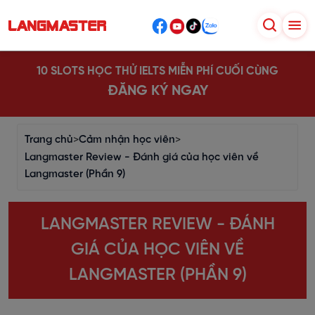
10 SLOTS HỌC THỬ IELTS MIỄN PHÍ CUỐI CÙNG
ĐĂNG KÝ NGAY
Trang chủ
>
Cảm nhận học viên
>
Langmaster Review - Đánh giá của học viên về
Langmaster (Phần 9)
LANGMASTER REVIEW - ĐÁNH
GIÁ CỦA HỌC VIÊN VỀ
LANGMASTER (PHẦN 9)