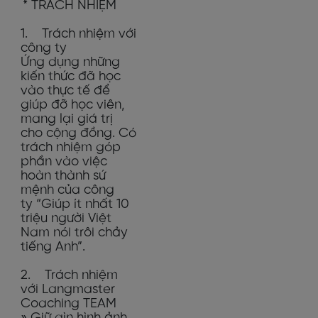
* TRÁCH NHIỆM
1. Trách nhiệm với
công ty
Ứng dụng những
kiến thức đã học
vào thực tế để
giúp đỡ học viên,
mang lại giá trị
cho cộng đồng. Có
trách nhiệm góp
phần vào việc
hoàn thành sứ
mệnh của công
ty “Giúp ít nhất 10
triệu người Việt
Nam nói trôi chảy
tiếng Anh”.
2. Trách nhiệm
với Langmaster
Coaching TEAM
» Giữ gìn hình ảnh,