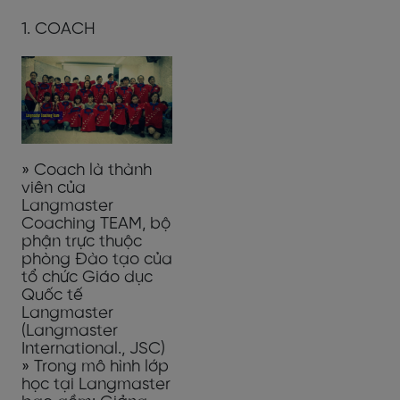
1. COACH
» Coach là thành
viên của
Langmaster
Coaching TEAM, bộ
phận trực thuộc
phòng Đào tạo của
tổ chức Giáo dục
Quốc tế
Langmaster
(Langmaster
International., JSC)
» Trong mô hình lớp
học tại Langmaster