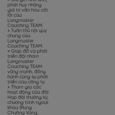
phát huy những
giá trị văn hóa cốt
lõi của
Langmaster
Coaching TEAM.
» Tuân thủ nội quy
chung của
Langmaster
Coaching TEAM.
» Giúp đỡ và phát
triển đội nhóm
Langmaster
Coaching TEAM
vững mạnh, đồng
hành cùng sự phát
triển của công ty.
» Tham gia các
hoạt động của đội:
Họp đội thường kỳ,
chương trình ngoại
khóa (Rung
Chuông Vàng,