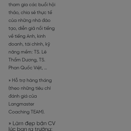
tham gia các buổi hội
thảo, chia sẻ thực tế
của những nhà đào
tạo, diễn giả nổi tiếng
về tiếng Anh, kinh
doanh, tài chính, kỹ
năng mềm: TS. Lê
Thẩm Dương, TS.
Phan Quốc Việt, …
» Hỗ trợ hàng tháng
(theo những tiêu chí
đánh giá của
Langmaster
Coaching TEAM).
» Làm đẹp bản CV
lúc bạn ra trường: