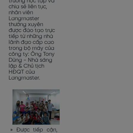
trường học tập và
chia sẻ liên tục,
nhân viên
Langmaster
thường xuyên
được đào tạo trực
tiếp từ những nhà
lãnh đạo cấp cao
trong bộ máy của
công ty: Ông Tony
Dũng - Nhà sáng
lập & Chủ tịch
HĐQT của
Langmaster.
» Được tiếp cận,