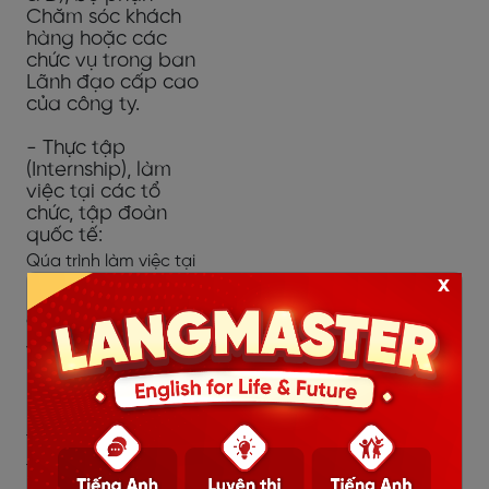
Chăm sóc khách
hàng hoặc các
chức vụ trong ban
Lãnh đạo cấp cao
của công ty.
- Thực tập
(Internship), làm
việc tại các tổ
chức, tập đoàn
quốc tế:
Qúa trình làm việc tại
x
Langmaster bạn sẽ
được gặp gỡ, tiếp xúc
và học tập từ những
nhà lãnh đạo mở,
những người được trực
tiếp huấn luyện và đào
tạo từ những chuyên