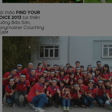
ội thảo
FIND YOUR
OICE 2013
tại thiên
ường Bảo Sơn,
angmaster Coaching
EAM