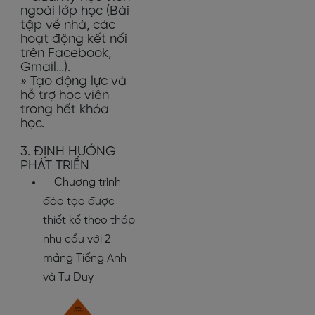
ngoài lớp học (Bài
tập về nhà, các
hoạt động kết nối
trên Facebook,
Gmail…).
» Tạo động lực và
hỗ trợ học viên
trong hết khóa
học.
3. ĐỊNH HƯỚNG
PHÁT TRIỂN
Chương trình
đào tạo được
thiết kế theo tháp
nhu cầu với 2
mảng Tiếng Anh
và Tư Duy