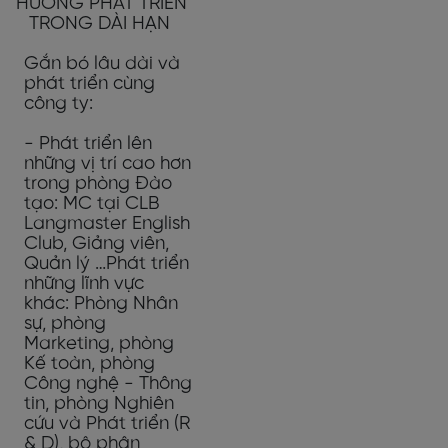
HƯỚNG PHÁT TRIỂN
TRONG DÀI HẠN
Gắn bó lâu dài và
phát triển cùng
công ty:
- Phát triển lên
những vị trí cao hơn
trong phòng Đào
tạo: MC tại CLB
Langmaster English
Club, Giảng viên,
Quản lý …Phát triển
những lĩnh vực
khác: Phòng Nhân
sự, phòng
Marketing, phòng
Kế toàn, phòng
Công nghệ - Thông
tin, phòng Nghiên
cứu và Phát triển (R
& D), bộ phận