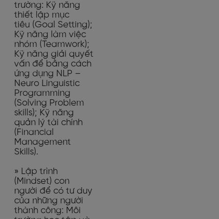
trường: Kỹ năng
thiết lập mục
tiêu (Goal Setting);
Kỹ năng làm việc
nhóm (Teamwork);
Kỹ năng giải quyết
vấn để bằng cách
ứng dụng NLP –
Neuro Linguistic
Programming
(Solving Problem
skills); Kỹ năng
quản lý tài chính
(Financial
Management
Skills).
» Lập trình
(Mindset) con
người để có tư duy
của những người
thành công: Môi