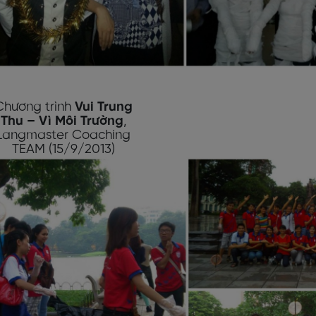
Chương trình
Vui Trung
Thu
–
V
ì
M
ô
i Tr
ườ
ng
,
Langmaster Coaching
TEAM (15/9/2013)