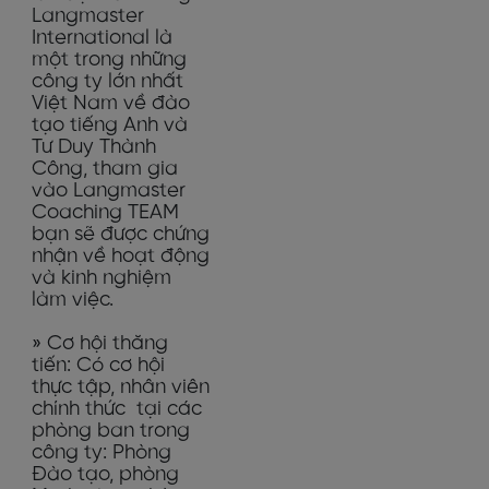
Langmaster
International là
một trong những
công ty lớn nhất
Việt Nam về đào
tạo tiếng Anh và
Tư Duy Thành
Công, tham gia
vào Langmaster
Coaching TEAM
bạn sẽ được chứng
nhận về hoạt động
và kinh nghiệm
làm việc.
» Cơ hội thăng
tiến: Có cơ hội
thực tập, nhân viên
chính thức tại các
phòng ban trong
công ty: Phòng
Đào tạo, phòng