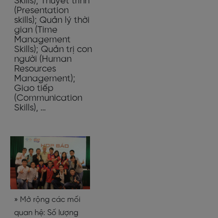
Skills); Thuyết trình
(Presentation
skills); Quản lý thời
gian (Time
Management
Skills); Quản trị con
người (Human
Resources
Management);
Giao tiếp
(Communication
Skills), …
» Mở rộng các mối
quan hệ: Số lượng