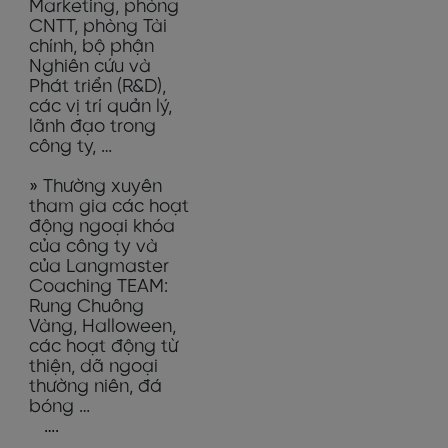
Marketing, phòng
CNTT, phòng Tài
chính, bộ phận
Nghiên cứu và
Phát triển (R&D),
các vị trí quản lý,
lãnh đạo trong
công ty, …
» Thường xuyên
tham gia các hoạt
động ngoại khóa
của công ty và
của Langmaster
Coaching TEAM:
Rung Chuông
Vàng, Halloween,
các hoạt động từ
thiện, dã ngoại
thường niên, đá
bóng …
….