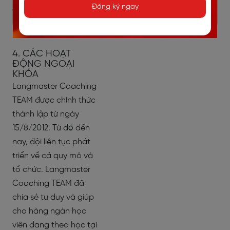
Đăng ký ngay
các công ty, tập đoàn
lớn trên thế giới.
4. CÁC HOẠT
ĐỘNG NGOẠI
KHÓA
Langmaster Coaching
TEAM được chính thức
thành lập từ ngày
15/8/2012. Từ đó đến
nay, đội liên tục phát
triển về cả quy mô và
tổ chức. Langmaster
Coaching TEAM đã
chia sẻ tư duy và giúp
cho hàng ngàn học
viên đang theo học tại