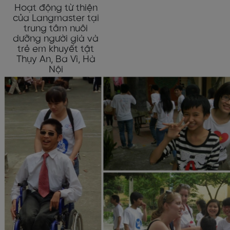
Hoạt động từ thiện
của Langmaster tại
trung tâm nuôi
dưỡng người già và
trẻ em khuyết tật
Thụy An, Ba Vì, Hà
Nội