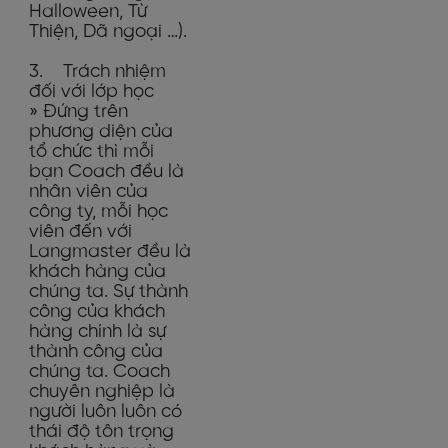
Halloween, Từ
Thiện, Dã ngoại …).
3. Trách nhiệm
đối với lớp học
» Đứng trên
phương diện của
tổ chức thì mỗi
bạn Coach đều là
nhân viên của
công ty, mỗi học
viên đến với
Langmaster đều là
khách hàng của
chúng ta. Sự thành
công của khách
hàng chính là sự
thành công của
chúng ta. Coach
chuyên nghiệp là
người luôn luôn có
thái độ tôn trọng