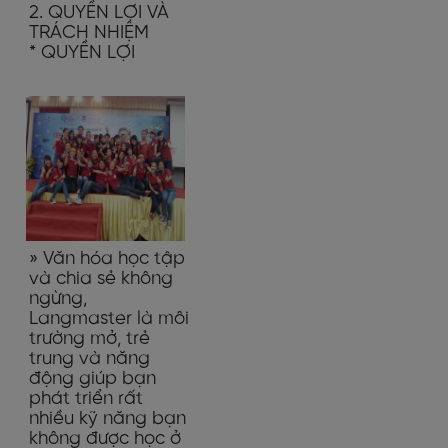
2. QUYỀN LỢI VÀ
TRÁCH NHIỆM
* QUYỀN LỢI
» ​Văn hóa học tập
và chia sẻ không
ngừng,
Langmaster là môi
trường mở, trẻ
trung và năng
động giúp bạn
phát triển rất
nhiều kỹ năng bạn
không được học ở