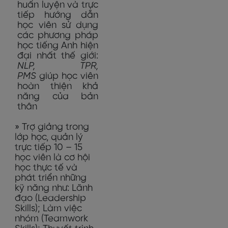
huấn luyện và trực
tiếp hướng dẫn
học viên sử dụng
các phương pháp
học tiếng Anh hiện
đại nhất thế giới:
NLP, TPR,
PMS
giúp học viên
hoàn thiện khả
năng của bản
thân
» Trợ giảng trong
lớp học, quản lý
trực tiếp 10 – 15
học viên là cơ hội
học thực tế và
phát triển những
kỹ năng như: Lãnh
đạo (Leadership
Skills); Làm việc
nhóm (Teamwork