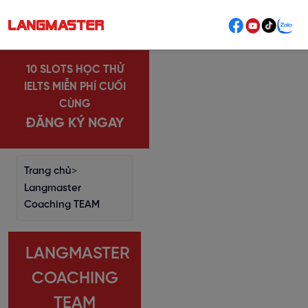
10 SLOTS HỌC THỬ
IELTS MIỄN PHÍ CUỐI
CÙNG
ĐĂNG KÝ NGAY
Trang chủ
>
Langmaster
Coaching TEAM
LANGMASTER
COACHING
TEAM