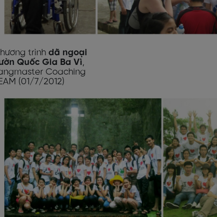
hương trình
d
ã
ngo
ạ
i
ườ
n Qu
ố
c Gia Ba Vì
,
angmaster Coaching
EAM (01/7/2012)