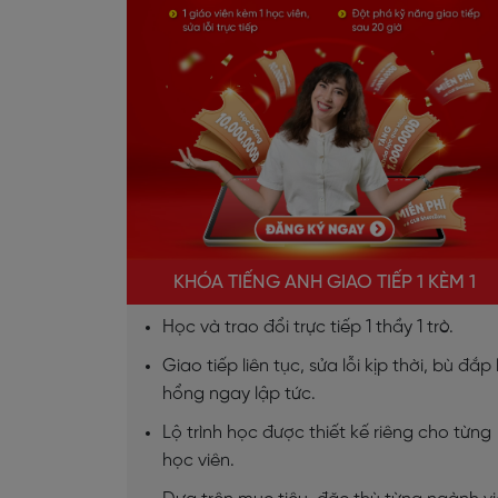
KHÓA TIẾNG ANH GIAO TIẾP 1 KÈM 1
Học và trao đổi trực tiếp 1 thầy 1 trò.
Giao tiếp liên tục, sửa lỗi kịp thời, bù đắp 
hổng ngay lập tức.
Lộ trình học được thiết kế riêng cho từng
học viên.