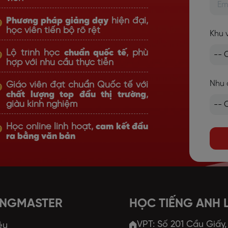
Phương pháp giảng dạy
hiện đại,
học viên tiến bộ rõ rệt
Khu 
Lộ trình học
chuẩn quốc tế
, phù
hợp với nhu cầu thực tiễn
Nhu 
Giáo viên đạt chuẩn Quốc tế với
chất lượng top đầu thị trường
,
giàu kinh nghiệm
Học online linh hoạt,
cam kết đầu
ra bằng văn bản
ANGMASTER
HỌC TIẾNG ANH
VPT: Số 201 Cầu Giấy
ệu