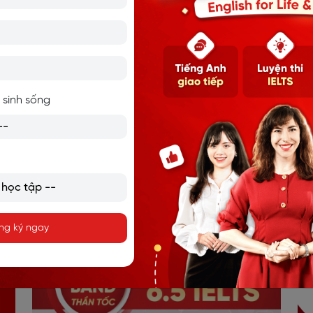
5
6
7
8
9
10
...
15
16
›
 sinh sống
ng ký ngay