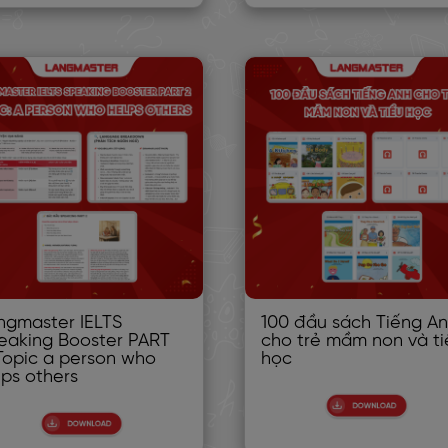
ngmaster IELTS
100 đầu sách Tiếng A
eaking Booster PART
cho trẻ mầm non và ti
 Topic a person who
học
lps others