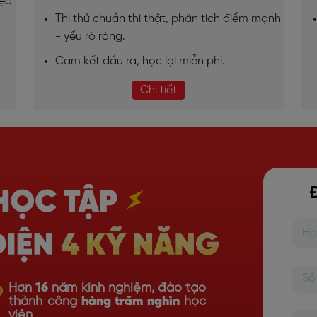
iệc
Thi thử chuẩn thi thật, phân tích điểm mạnh
- yếu rõ ràng.
Cam kết đầu ra, học lại miễn phí.
Chi tiết
Hơn
16
năm kinh nghiệm, đào tạo
thành công
hàng trăm nghìn
học
viên