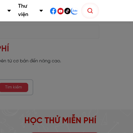
Thư
viện
PHÍ
yên từ cơ bản đến nâng cao.
Tìm kiếm
HỌC THỬ MIỄN PHÍ