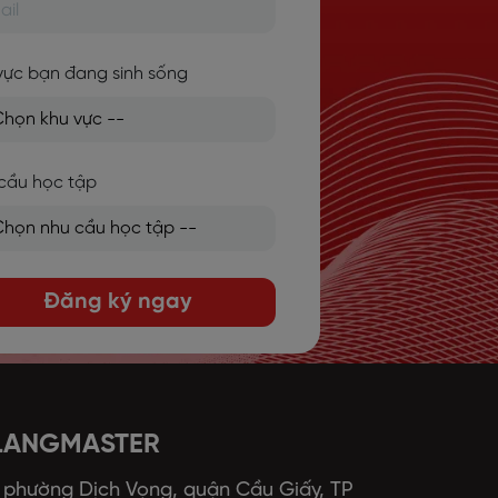
vực bạn đang sinh sống
cầu học tập
Đăng ký ngay
 LANGMASTER
, phường Dịch Vọng, quận Cầu Giấy, TP