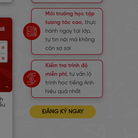
Môi trường học tập
tương tác cao
, thực
hành ngay tại lớp,
tự tin nói mà không
còn sợ sai
Kiểm tra trình độ
miễn phí
, tư vấn lộ
trình học tiếng Anh
hiệu quả nhất
nh
ểu
ĐĂNG KÝ NGAY