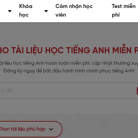
Khóa
Cảm nhận học
Test miễn
học
viên
phí
O TÀI LIỆU HỌC TIẾNG ANH MIỄN 
i liệu học tiếng Anh hoàn toàn miễn phí, cập nhật thường xu
Đăng ký ngay để bắt đầu hành trình chinh phục tiếng Anh!
họn tài liệu phù hợp