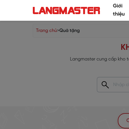
Giới
thiệu
Trang chủ
>
Quà tặng
KH
Langmaster cung cấp kho tà
C