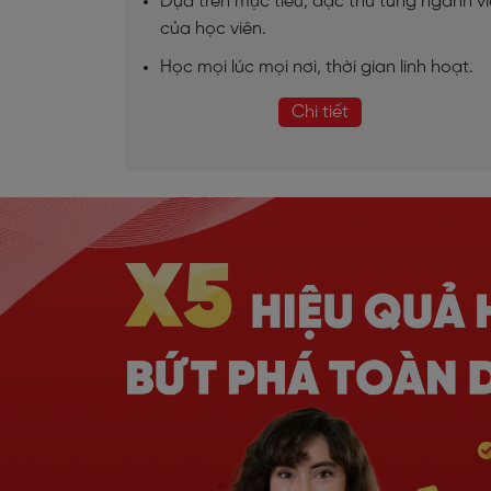
Dựa trên mục tiêu, đặc thù từng ngành v
của học viên.
Học mọi lúc mọi nơi, thời gian linh hoạt.
Chi tiết