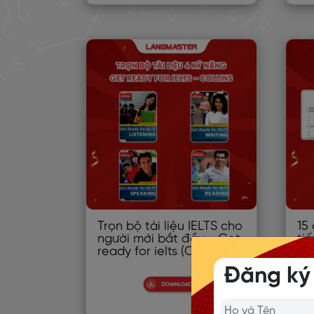
Trọn bộ tài liệu IELTS cho
15
người mới bắt đầu - Get
ti
ready for ielts (Collins)
ti
Đăng ký