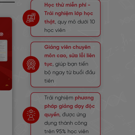
Học thử miễn phí -
Trải nghiệm lớp học
thật
, quy mô dưới 10
học viên
Giảng viên chuyên
môn cao, sửa lỗi liên
tục
, giúp bạn tiến
bộ ngay từ buổi đầu
tiên
Trải nghiệm
phương
pháp giảng dạy độc
quyền
, được ứng
dụng thành công
trên 95% học viên