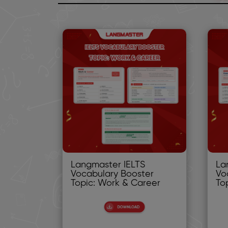
Langmaster IELTS
La
Vocabulary Booster
Vo
Topic: Work & Career
To