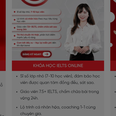
KHÓA HỌC IELTS ONLINE
Sĩ số lớp nhỏ (7-10 học viên), đảm bảo học
viên được quan tâm đồng đều, sát sao.
lỗ
Giáo viên 7.5+ IELTS, chấm chữa bài trong
vòng 24h.
Lộ trình cá nhân hóa, coaching 1-1 cùng
chuyên gia.