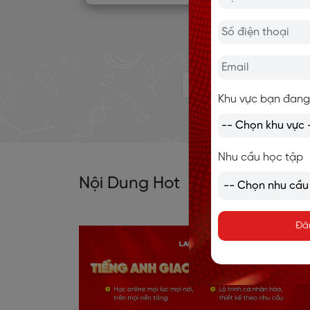
‹
1
2
3
4
Khu vực bạn đang
Nhu cầu học tập
Nội Dung Hot
Đă