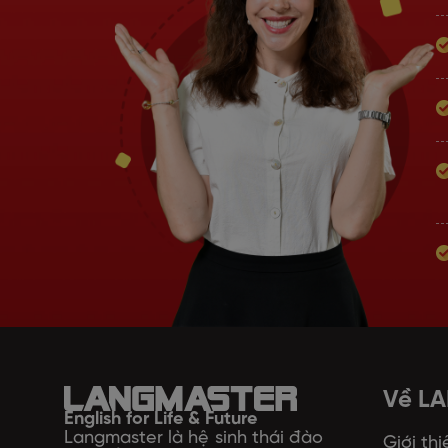
Về L
English for Life & Future
Langmaster là hệ sinh thái đào
Giới thi