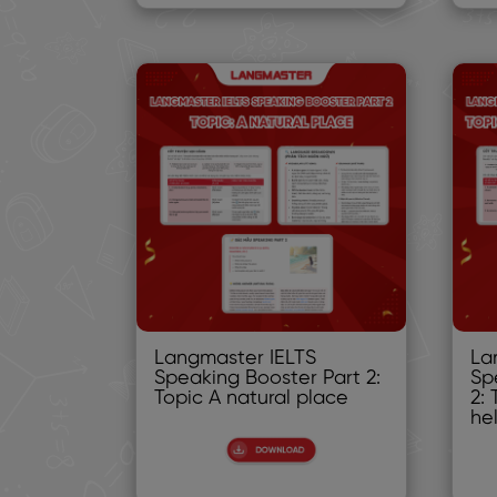
Langmaster IELTS
La
Speaking Booster Part 2:
Sp
Topic A natural place
2:
he