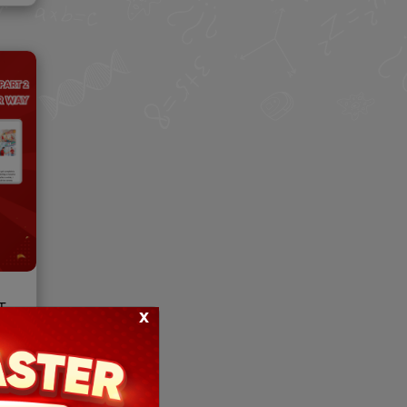
T
x
You