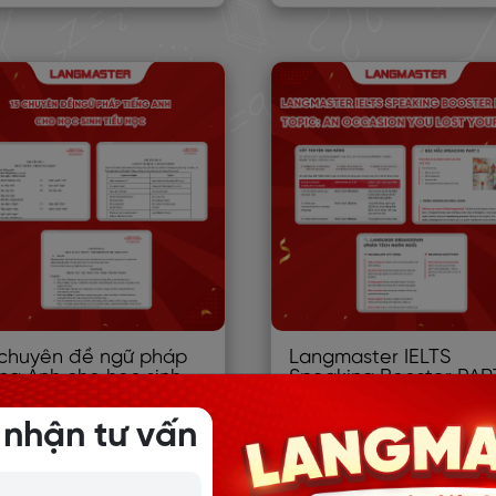
 chuyên đề ngữ pháp
Langmaster IELTS
ếng Anh cho học sinh
Speaking Booster PAR
ểu học
2: Topic An Occasion 
Lost Your Way
 nhận tư vấn