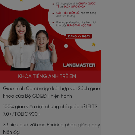
KHÓA TIẾNG ANH TRẺ EM
Giáo trình Cambridge kết hợp với Sách giáo
khoa của Bộ GD&ĐT hiện hành
100% giáo viên đạt chứng chỉ quốc tế IELTS
7.0+/TOEIC 900+
X3 hiệu quả với các Phương pháp giảng dạy
hiện đại