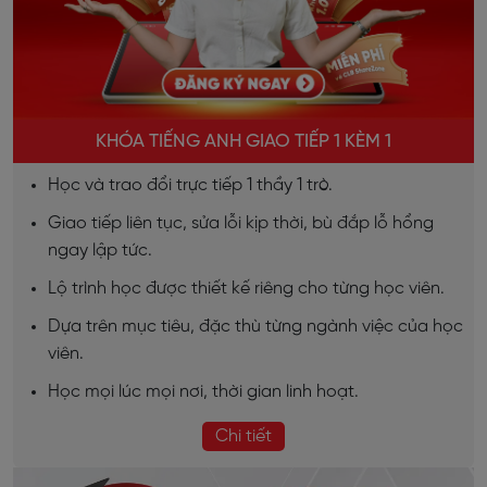
KHÓA TIẾNG ANH GIAO TIẾP 1 KÈM 1
Học và trao đổi trực tiếp 1 thầy 1 trò.
Giao tiếp liên tục, sửa lỗi kịp thời, bù đắp lỗ hổng
ngay lập tức.
Lộ trình học được thiết kế riêng cho từng học viên.
Dựa trên mục tiêu, đặc thù từng ngành việc của học
viên.
Học mọi lúc mọi nơi, thời gian linh hoạt.
Chi tiết