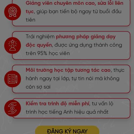
Giảng viên chuyên môn cao, sửa lỗi liên
tục
, giúp bạn tiến bộ ngay từ buổi đầu
tiên
Trải nghiệm
phương pháp giảng dạy
độc quyền
, được ứng dụng thành công
trên 95% học viên
Môi trường học tập tương tác cao
, thực
hành ngay tại lớp, tự tin nói mà không
còn sợ sai
Kiểm tra trình độ miễn phí
, tư vấn lộ
trình học tiếng Anh hiệu quả nhất
ĐĂNG KÝ NGAY