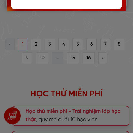
‹
1
2
3
4
5
6
7
8
9
10
...
15
16
›
HỌC THỬ MIỄN PHÍ
Học thử miễn phí - Trải nghiệm lớp học
thật
, quy mô dưới 10 học viên