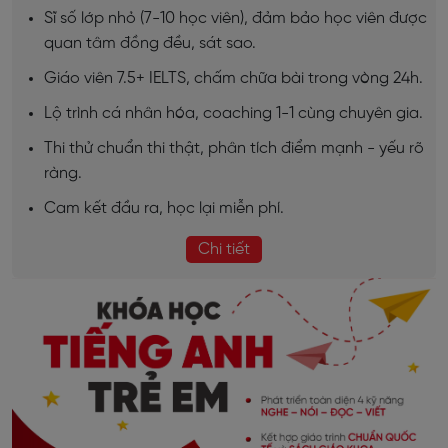
Sĩ số lớp nhỏ (7-10 học viên), đảm bảo học viên được
quan tâm đồng đều, sát sao.
Giáo viên 7.5+ IELTS, chấm chữa bài trong vòng 24h.
Lộ trình cá nhân hóa, coaching 1-1 cùng chuyên gia.
Thi thử chuẩn thi thật, phân tích điểm mạnh - yếu rõ
ràng.
Cam kết đầu ra, học lại miễn phí.
Chi tiết