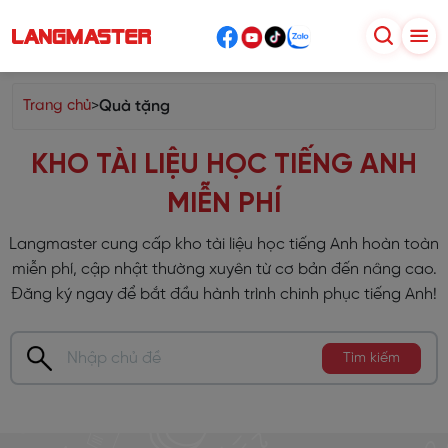
Trang chủ
>
Quà tặng
KHO TÀI LIỆU HỌC TIẾNG ANH
MIỄN PHÍ
Langmaster cung cấp kho tài liệu học tiếng Anh hoàn toàn
miễn phí, cập nhật thường xuyên từ cơ bản đến nâng cao.
Đăng ký ngay để bắt đầu hành trình chinh phục tiếng Anh!
Tìm kiếm