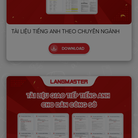
TÀI LIỆU TIẾNG ANH THEO CHUYÊN NGÀNH