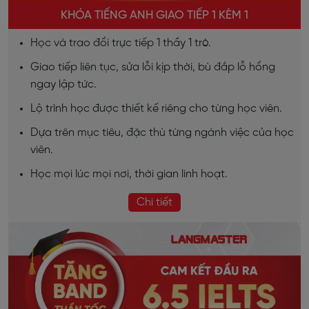
KHÓA TIẾNG ANH GIAO TIẾP 1 KÈM 1
Học và trao đổi trực tiếp 1 thầy 1 trò.
Giao tiếp liên tục, sửa lỗi kịp thời, bù đắp lỗ hổng
ngay lập tức.
Lộ trình học được thiết kế riêng cho từng học viên.
Dựa trên mục tiêu, đặc thù từng ngành việc của học
viên.
Học mọi lúc mọi nơi, thời gian linh hoạt.
Chi tiết