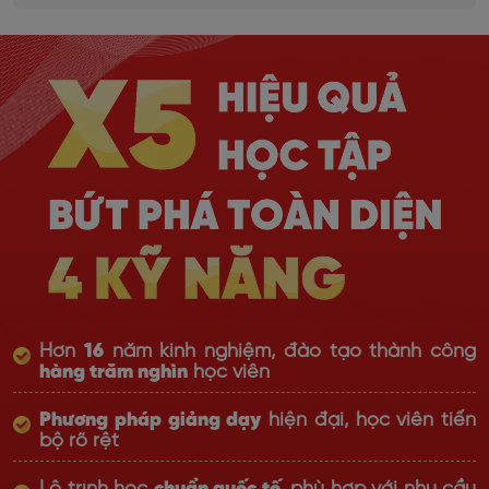
Hơn
16
năm kinh nghiệm, đào tạo thành công
hàng trăm nghìn
học viên
Phương pháp giảng dạy
hiện đại, học viên tiến
bộ rõ rệt