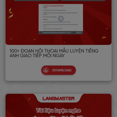
100+ ĐOẠN HỘI THOẠI MẪU LUYỆN TIẾNG
ANH GIAO TIẾP MỖI NGÀY