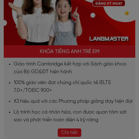
KHÓA TIẾNG ANH TRẺ EM
Giáo trình Cambridge kết hợp với Sách giáo khoa
của Bộ GD&ĐT hiện hành
100% giáo viên đạt chứng chỉ quốc tế IELTS
7.0+/TOEIC 900+
X3 hiệu quả với các Phương pháp giảng dạy hiện đại
Lộ trình học cá nhân hóa, con được quan tâm sát
sao và phát triển toàn diện 4 kỹ năng
Chi tiết