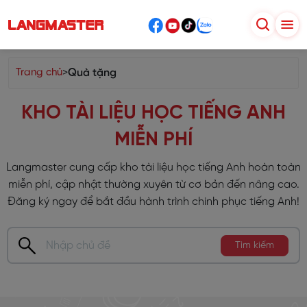
Trang chủ
>
Quà tặng
KHO TÀI LIỆU HỌC TIẾNG ANH
MIỄN PHÍ
Langmaster cung cấp kho tài liệu học tiếng Anh hoàn toàn
miễn phí, cập nhật thường xuyên từ cơ bản đến nâng cao.
Đăng ký ngay để bắt đầu hành trình chinh phục tiếng Anh!
Tìm kiếm