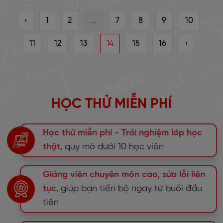
‹
1
2
...
7
8
9
10
11
12
13
14
15
16
›
HỌC THỬ MIỄN PHÍ
Học thử miễn phí - Trải nghiệm lớp học
thật
, quy mô dưới 10 học viên
Giảng viên chuyên môn cao, sửa lỗi liên
tục
, giúp bạn tiến bộ ngay từ buổi đầu
tiên