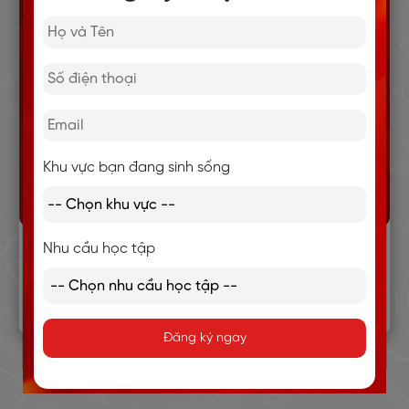
Khu vực bạn đang sinh sống
Luyện nghe tiếng Anh Trình độ cơ bản B1
Nhu cầu học tập
Đăng ký ngay