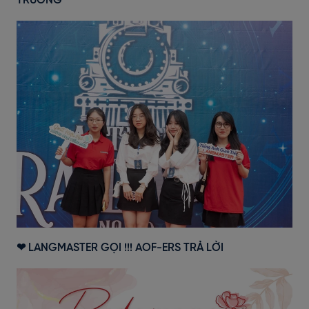
TRƯỜNG"
❤ LANGMASTER GỌI !!! AOF-ERS TRẢ LỜI