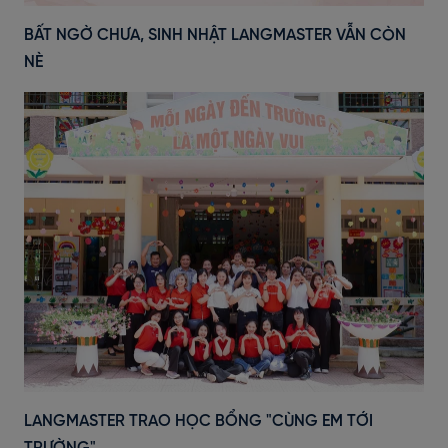
BẤT NGỜ CHƯA, SINH NHẬT LANGMASTER VẪN CÒN
NÈ
LANGMASTER TRAO HỌC BỔNG "CÙNG EM TỚI