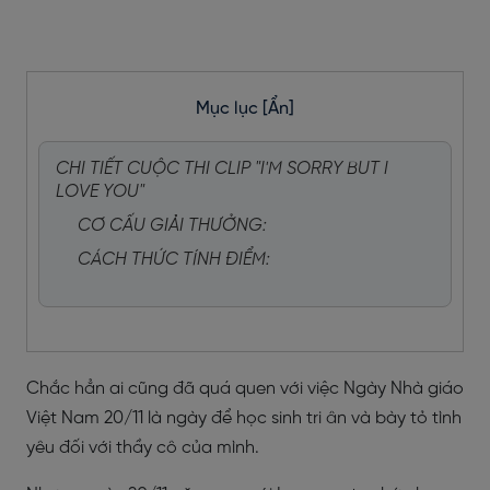
Mục lục
[Ẩn]
CHI TIẾT CUỘC THI CLIP "I'M SORRY BUT I
LOVE YOU"
CƠ CẤU GIẢI THƯỞNG:
CÁCH THỨC TÍNH ĐIỂM:
Chắc hẳn ai cũng đã quá quen với việc Ngày Nhà giáo
Việt Nam 20/11 là ngày để học sinh tri ân và bày tỏ tình
yêu đối với thầy cô của mình.