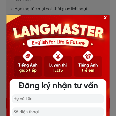
Học mọi lúc mọi nơi, thời gian linh hoạt.
x
Chi tiết
Đăng ký nhận tư vấn
KHÓA HỌC IELTS ONLINE