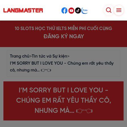
10 SLOTS HỌC THỬ IELTS MIỄN PHÍ CUỐI CÙNG
ĐĂNG KÝ NGAY
Trang chủ
>
Tin tức và Sự kiện
>
I’M SORRY BUT I LOVE YOU - Chúng em rất yêu thầy
cô, nhưng mà… 👉👈
I’M SORRY BUT I LOVE YOU -
CHÚNG EM RẤT YÊU THẦY CÔ,
NHƯNG MÀ… 👉👈