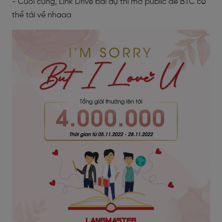
- Cuối cùng, Link Drive bài dự thi mở public để BTC có
thể tải về nhaaa