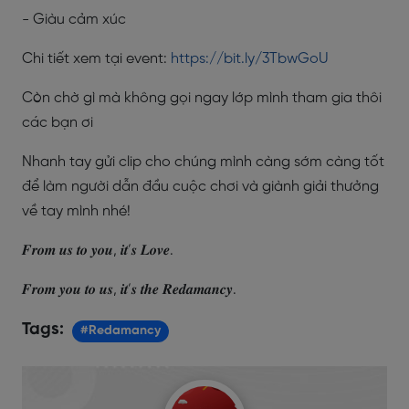
- Giàu cảm xúc
Chi tiết xem tại event:
https://bit.ly/3TbwGoU
Còn chờ gì mà không gọi ngay lớp mình tham gia thôi
các bạn ơi
Nhanh tay gửi clip cho chúng mình càng sớm càng tốt
để làm người dẫn đầu cuộc chơi và giành giải thưởng
về tay mình nhé!
𝑭𝒓𝒐𝒎 𝒖𝒔 𝒕𝒐 𝒚𝒐𝒖, 𝒊𝒕’𝒔 𝑳𝒐𝒗𝒆.
𝑭𝒓𝒐𝒎 𝒚𝒐𝒖 𝒕𝒐 𝒖𝒔, 𝒊𝒕’𝒔 𝒕𝒉𝒆 𝑹𝒆𝒅𝒂𝒎𝒂𝒏𝒄𝒚.
Tags:
#Redamancy