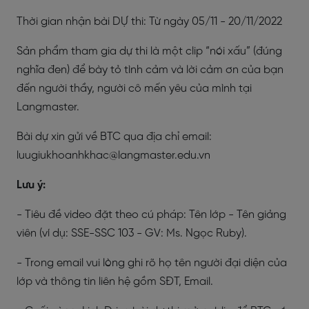
Thời gian nhận bài DỰ thi: Từ ngày 05/11 - 20/11/2022
Sản phẩm tham gia dự thi là một clip “nói xấu” (đúng
nghĩa đen) để bày tỏ tình cảm và lời cảm ơn của bạn
đến người thầy, người cô mến yêu của mình tại
Langmaster.
Bài dự xin gửi về BTC qua địa chỉ email:
luugiukhoanhkhac@langmaster.edu.vn
Lưu ý:
- Tiêu đề video đặt theo cú pháp: Tên lớp - Tên giảng
viên (ví dụ: SSE-SSC 103 - GV: Ms. Ngọc Ruby).
- Trong email vui lòng ghi rõ họ tên người đại diện của
lớp và thông tin liên hệ gồm SĐT, Email.