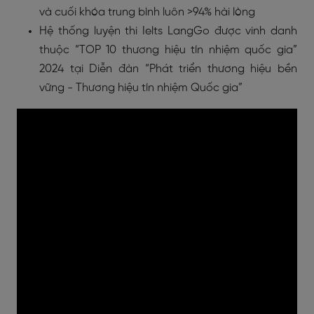
và cuối khóa trung bình luôn >94% hài lòng
Hệ thống luyện thi Ielts LangGo được vinh danh
thuộc “TOP 10 thương hiệu tín nhiệm quốc gia”
2024 tại Diễn đàn “Phát triển thương hiệu bền
vững - Thương hiệu tín nhiệm Quốc gia”