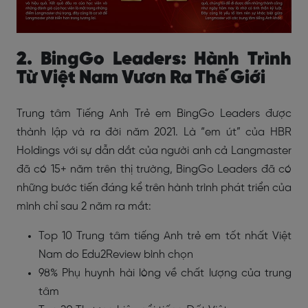
2. BingGo Leaders: Hành Trình
Từ Việt Nam Vươn Ra Thế Giới
Trung tâm Tiếng Anh Trẻ em BingGo Leaders được
thành lập và ra đời năm 2021. Là “em út” của HBR
Holdings với sự dẫn dắt của người anh cả Langmaster
đã có 15+ năm trên thị trường, BingGo Leaders đã có
những bước tiến đáng kể trên hành trình phát triển của
mình chỉ sau 2 năm ra mắt:
Top 10 Trung tâm tiếng Anh trẻ em tốt nhất Việt
Nam do Edu2Review bình chọn
98% Phụ huynh hài lòng về chất lượng của trung
tâm