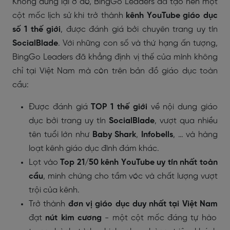
Không dừng lại ở đó, BingGo Leaders đã tạo nên một
cột mốc lịch sử khi trở thành
kênh YouTube giáo dục
số 1 thế giới
, được đánh giá bởi chuyên trang uy tín
SocialBlade
. Với những con số và thứ hạng ấn tượng,
BingGo Leaders đã khẳng định vị thế của mình không
chỉ tại Việt Nam mà còn trên bản đồ giáo dục toàn
cầu:
Được đánh giá
TOP 1 thế giới
về nội dung giáo
dục bởi trang uy tín
SocialBlade
, vượt qua nhiều
tên tuổi lớn như
Baby Shark
,
Infobells
, … và hàng
loạt kênh giáo dục đình đám khác.
Lọt vào
Top 21/50 kênh YouTube uy tín nhất toàn
cầu
, minh chứng cho tầm vóc và chất lượng vượt
trội của kênh.
Trở thành
đơn vị giáo dục duy nhất tại Việt Nam
đạt
nút kim cương
- một cột mốc đáng tự hào