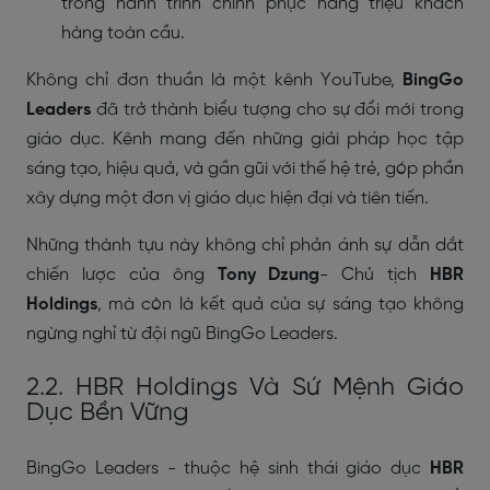
trong hành trình chinh phục hàng triệu khách
hàng toàn cầu.
Không chỉ đơn thuần là một kênh YouTube,
BingGo
Leaders
đã trở thành biểu tượng cho sự đổi mới trong
giáo dục. Kênh mang đến những giải pháp học tập
sáng tạo, hiệu quả, và gần gũi với thế hệ trẻ, góp phần
xây dựng một đơn vị giáo dục hiện đại và tiên tiến.
Những thành tựu này không chỉ phản ánh sự dẫn dắt
chiến lược của ông
Tony Dzung
- Chủ tịch
HBR
Holdings
, mà còn là kết quả của sự sáng tạo không
ngừng nghỉ từ đội ngũ BingGo Leaders.
2.2. HBR Holdings Và Sứ Mệnh Giáo
Dục Bền Vững
BingGo Leaders - thuộc hệ sinh thái giáo dục
HBR