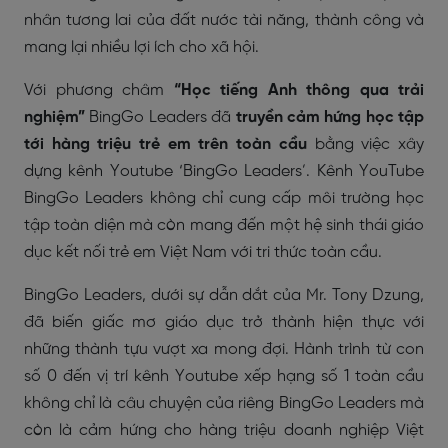
nhân tương lai của đất nước tài năng, thành công và
mang lại nhiều lợi ích cho xã hội.
Với phương châm
“Học tiếng Anh thông qua trải
nghiệm”
BingGo Leaders đã
truyền cảm hứng học tập
tới hàng triệu trẻ em trên toàn cầu
bằng việc xây
dựng kênh Youtube ‘BingGo Leaders’. Kênh YouTube
BingGo Leaders không chỉ cung cấp môi trường học
tập toàn diện mà còn mang đến một hệ sinh thái giáo
dục kết nối trẻ em Việt Nam với tri thức toàn cầu.
BingGo Leaders, dưới sự dẫn dắt của Mr. Tony Dzung,
đã biến giấc mơ giáo dục trở thành hiện thực với
những thành tựu vượt xa mong đợi. Hành trình từ con
số 0 đến vị trí kênh Youtube xếp hạng số 1 toàn cầu
không chỉ là câu chuyện của riêng BingGo Leaders mà
còn là cảm hứng cho hàng triệu doanh nghiệp Việt