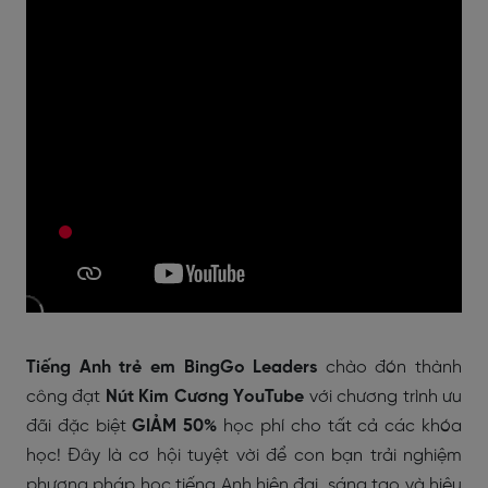
Tiếng Anh trẻ em BingGo Leaders
chào đón thành
công đạt
Nút Kim Cương YouTube
với chương trình ưu
đãi đặc biệt
GIẢM 50%
học phí cho tất cả các khóa
học! Đây là cơ hội tuyệt vời để con bạn trải nghiệm
phương pháp học tiếng Anh hiện đại, sáng tạo và hiệu