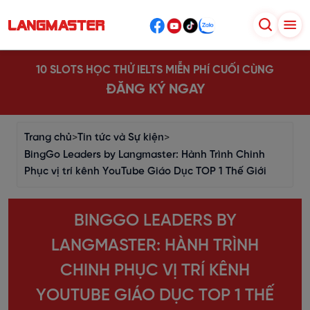
10 SLOTS HỌC THỬ IELTS MIỄN PHÍ CUỐI CÙNG
ĐĂNG KÝ NGAY
Trang chủ
>
Tin tức và Sự kiện
>
BingGo Leaders by Langmaster: Hành Trình Chinh
Phục vị trí kênh YouTube Giáo Dục TOP 1 Thế Giới
BINGGO LEADERS BY
LANGMASTER: HÀNH TRÌNH
CHINH PHỤC VỊ TRÍ KÊNH
YOUTUBE GIÁO DỤC TOP 1 THẾ