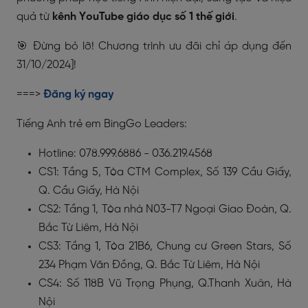
quả từ
kênh YouTube giáo dục số 1 thế giới
.
🎯 Đừng bỏ lỡ! Chương trình ưu đãi chỉ áp dụng đến
31/10/2024]!
===>
Đăng ký ngay
Tiếng Anh trẻ em BingGo Leaders:
Hotline: 078.999.6886 - 036.219.4568
CS1: Tầng 5, Tòa CTM Complex, Số 139 Cầu Giấy,
Q. Cầu Giấy, Hà Nội
CS2: Tầng 1, Tòa nhà N03-T7 Ngoại Giao Đoàn, Q.
Bắc Từ Liêm, Hà Nội
CS3: Tầng 1, Tòa 21B6, Chung cư Green Stars, Số
234 Phạm Văn Đồng, Q. Bắc Từ Liêm, Hà Nội
CS4: Số 118B Vũ Trọng Phụng, Q.Thanh Xuân, Hà
Nội