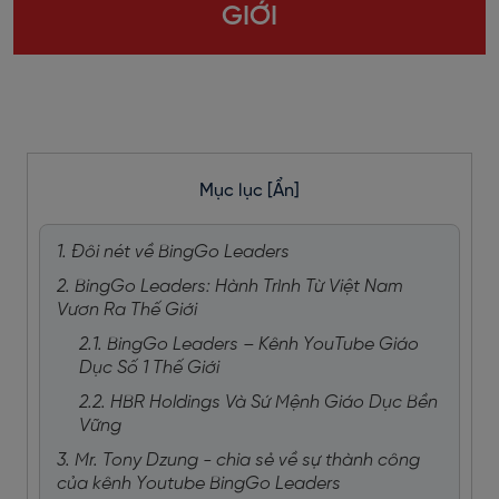
GIỚI
Mục lục
[Ẩn]
1. Đôi nét về BingGo Leaders
2. BingGo Leaders: Hành Trình Từ Việt Nam
Vươn Ra Thế Giới
2.1. BingGo Leaders – Kênh YouTube Giáo
Dục Số 1 Thế Giới
2.2. HBR Holdings Và Sứ Mệnh Giáo Dục Bền
Vững
3. Mr. Tony Dzung - chia sẻ về sự thành công
của kênh Youtube BingGo Leaders