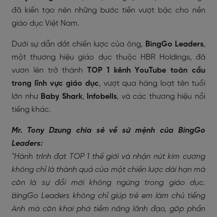
đã kiến tạo nên những bước tiến vượt bậc cho nền
giáo dục Việt Nam.
Dưới sự dẫn dắt chiến lược của ông,
BingGo Leaders
,
một thương hiệu giáo dục thuộc HBR Holdings, đã
vươn lên trở thành
TOP 1 kênh YouTube toàn cầu
trong lĩnh vực giáo dục
, vượt qua hàng loạt tên tuổi
lớn như
Baby Shark
,
Infobells
, và các thương hiệu nổi
tiếng khác.
Mr. Tony Dzung chia sẻ về sứ mệnh của BingGo
Leaders:
"Hành trình đạt TOP 1 thế giới và nhận nút kim cương
không chỉ là thành quả của một chiến lược dài hạn mà
còn là sự đổi mới không ngừng trong giáo dục.
BingGo Leaders không chỉ giúp trẻ em làm chủ tiếng
Anh mà còn khai phá tiềm năng lãnh đạo, góp phần