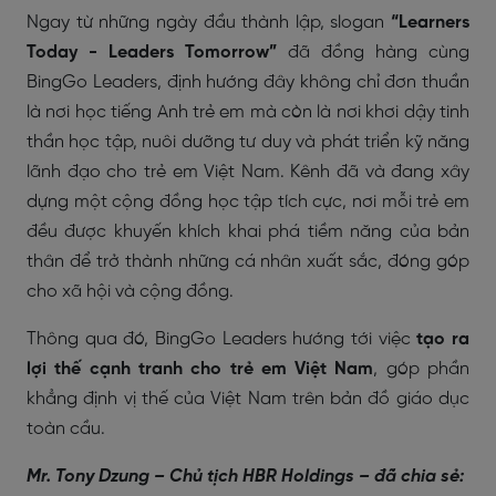
Ngay từ những ngày đầu thành lập, slogan
“Learners
Today - Leaders Tomorrow”
đã đồng hàng cùng
BingGo Leaders, định hướng đây không chỉ đơn thuần
là nơi học tiếng Anh trẻ em mà còn là nơi khơi dậy tinh
thần học tập, nuôi dưỡng tư duy và phát triển kỹ năng
lãnh đạo cho trẻ em Việt Nam. Kênh đã và đang xây
dựng một cộng đồng học tập tích cực, nơi mỗi trẻ em
đều được khuyến khích khai phá tiềm năng của bản
thân để trở thành những cá nhân xuất sắc, đóng góp
cho xã hội và cộng đồng.
Thông qua đó, BingGo Leaders hướng tới việc
tạo ra
lợi thế cạnh tranh cho trẻ em Việt Nam
, góp phần
khẳng định vị thế của Việt Nam trên bản đồ giáo dục
toàn cầu.
Mr. Tony Dzung – Chủ tịch HBR Holdings – đã chia sẻ: