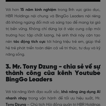
Với hơn
15 năm kinh nghiệm
trong lĩnh vực giáo dục,
HBR Holdings nói chung và BingGo Leaders nói riêng
đã không ngừng đổi mới và sáng tạo để mang lại giá
trị bền vững. Không chỉ dừng lại ở việc cung cấp môi
trường học tập chất lượng, hệ sinh thái này còn tạo
nên
tác động tích cực
tới hàng triệu trẻ em, giúp thế
hệ trẻ phát triển toàn diện cả về tri thức, tư duy và kỹ
năng sống.
3. Mr. Tony Dzung - chia sẻ về sự
thành công của kênh Youtube
BingGo Leaders
Với tài năng lãnh đạo xuất sắc,
khả năng ứng dụng AI
nhanh nhạy
trong vận hành để tối ưu hiệu suất, Mr.
Tony Dzung
– Chủ tịch Hội đồng quản trị HBR Holdings