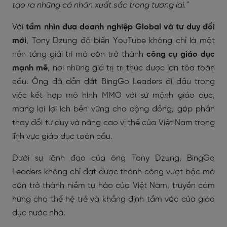
tạo ra những cá nhân xuất sắc trong tương lai."
Với
tầm nhìn đưa doanh nghiệp Global và tư duy đổi
mới
, Tony Dzung đã biến YouTube không chỉ là một
nền tảng giải trí mà còn trở thành
công cụ giáo dục
mạnh mẽ
, nơi những giá trị tri thức được lan tỏa toàn
cầu. Ông đã dẫn dắt BingGo Leaders đi đầu trong
việc kết hợp mô hình MMO với sứ mệnh giáo dục,
mang lại lợi ích bền vững cho cộng đồng, góp phần
thay đổi tư duy và nâng cao vị thế của Việt Nam trong
lĩnh vực giáo dục toàn cầu.
Dưới sự lãnh đạo của ông Tony Dzung, BingGo
Leaders không chỉ đạt được thành công vượt bậc mà
còn trở thành niềm tự hào của Việt Nam, truyền cảm
hứng cho thế hệ trẻ và khẳng định tầm vóc của giáo
dục nước nhà.