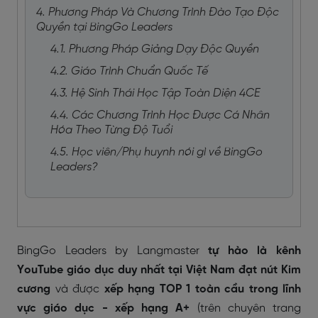
4. Phương Pháp Và Chương Trình Đào Tạo Độc
Quyền tại BingGo Leaders
4.1. Phương Pháp Giảng Dạy Độc Quyền
4.2. Giáo Trình Chuẩn Quốc Tế
4.3. Hệ Sinh Thái Học Tập Toàn Diện 4CE
4.4. Các Chương Trình Học Được Cá Nhân
Hóa Theo Từng Độ Tuổi
4.5. Học viên/Phụ huynh nói gì về BingGo
Leaders?
BingGo Leaders by Langmaster
tự hào là kênh
YouTube giáo dục duy nhất tại Việt Nam đạt nút Kim
cương
và được
xếp hạng TOP 1 toàn cầu trong lĩnh
vực giáo dục - xếp hạng A+
(trên chuyên trang