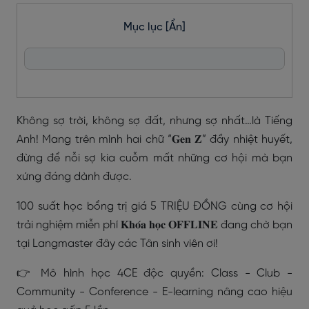
Mục lục
[Ẩn]
Không sợ trời, không sợ đất, nhưng sợ nhất…là Tiếng
Anh! Mang trên mình hai chữ “𝐆𝐞𝐧 𝐙” đầy nhiệt huyết,
đừng để nỗi sợ kia cuỗm mất những cơ hội mà bạn
xứng đáng dành được.
100 suất học bổng trị giá 5 TRIỆU ĐỒNG cùng cơ hội
trải nghiệm miễn phí 𝐊𝐡𝐨́𝐚 𝐡𝐨̣𝐜 𝐎𝐅𝐅𝐋𝐈𝐍𝐄 đang chờ bạn
tại Langmaster đây các Tân sinh viên ơi!
👉 Mô hình học 4CE độc quyền: Class - Club -
Community - Conference - E-learning nâng cao hiệu