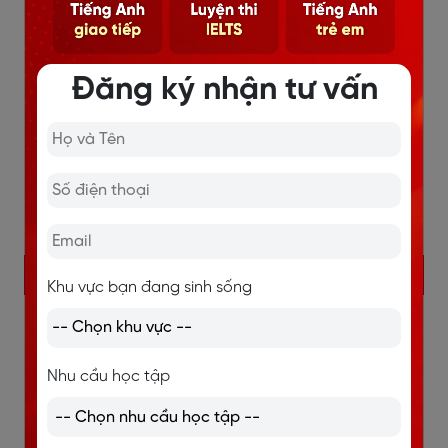
Đăng ký nhận tư vấn
KHÓA TIẾNG ANH GIAO TIẾP 1 KÈM 1
Khu vực bạn đang sinh sống
Học và trao đổi trực tiếp 1 thầy 1 trò.
Giao tiếp liên tục, sửa lỗi kịp thời, bù đắp lỗ hổng
Nhu cầu học tập
ngay lập tức.
Lộ trình học được thiết kế riêng cho từng học viên.