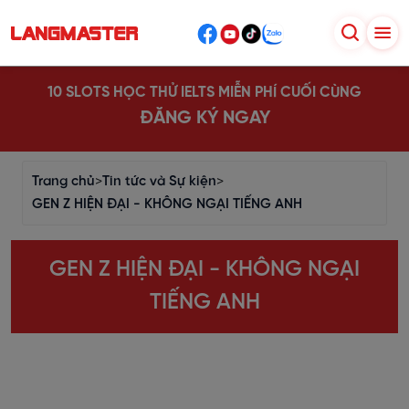
10 SLOTS HỌC THỬ IELTS MIỄN PHÍ CUỐI CÙNG
ĐĂNG KÝ NGAY
Trang chủ
>
Tin tức và Sự kiện
>
GEN Z HIỆN ĐẠI - KHÔNG NGẠI TIẾNG ANH
GEN Z HIỆN ĐẠI - KHÔNG NGẠI
TIẾNG ANH