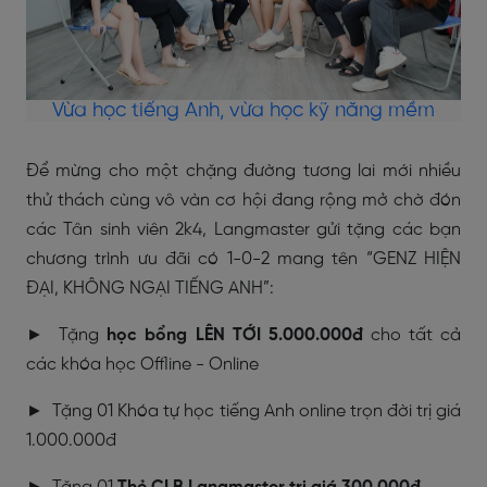
Vừa học tiếng Anh, vừa học kỹ năng mềm
Để mừng cho một chặng đường tương lai mới nhiều
thử thách cùng vô vàn cơ hội đang rộng mở chờ đón
các Tân sinh viên 2k4, Langmaster gửi tặng các bạn
chương trình ưu đãi có 1-0-2 mang tên “GENZ HIỆN
ĐẠI, KHÔNG NGẠI TIẾNG ANH”:
► Tặng
học bổng LÊN TỚI 5.000.000đ
cho tất cả
các khóa học Offline - Online
► Tặng 01 Khóa tự học tiếng Anh online trọn đời trị giá
1.000.000đ