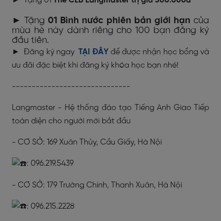
► Tặng 01
Thẻ CLB Langmaster trị giá 300.000đ
► Tặng
01 Bình nước phiên bản giới hạn
của
mùa hè này dành riêng cho 100 bạn đăng ký
đầu tiên.
► Đăng ký ngay
TẠI ĐÂY
để được nhận học bổng và
ưu đãi đặc biệt khi đăng ký khóa học bạn nhé!
------------------------------
Langmaster - Hệ thống đào tạo Tiếng Anh Giao Tiếp
toàn diện cho người mới bắt đầu
- CƠ SỞ: 169 Xuân Thủy, Cầu Giấy, Hà Nội
: 096.219.5439
- CƠ SỞ: 179 Trường Chinh, Thanh Xuân, Hà Nội
: 096.215.2228