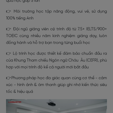
quả học gấp 5 lần
👉 Môi trường học tập năng động, vui vẻ, sử dụng
100% tiếng Anh
👉 Đội ngũ giảng viên có trình độ từ 7.5+ IELTS/900+
TOEIC cùng nhiều năm kinh nghiệm giảng dạy, luôn
đồng hành và hỗ trợ bạn trong từng buổi học
👉 Lộ trình học được thiết kế đảm bảo chuẩn đầu ra
của Khung Tham chiếu Ngôn ngữ Châu Âu (CEFR), phù
hợp với mọi trình độ kể cả người mới bắt đầu
👉Phương pháp học đa giác quan cùng cơ thể - cảm
xúc - hình ảnh & âm thanh giúp ghi nhớ kiến thức siêu
tốc & hiệu quả