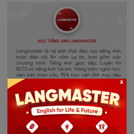
HỌC TIẾNG ANH LANGMASTER
Langmaster là hệ sinh thái đào tạo tiếng Anh
toàn diện với 16+ năm uy tín, bao gồm các
chương trình: Tiếng Anh giao tiếp, Luyện thi
IELTS và tiếng Anh trẻ em. Hàng trăm nghìn học
viên trên toàn cầu, 95% học viên đạt mục tiêu
x
đầu ra.
Nội Dung Hot