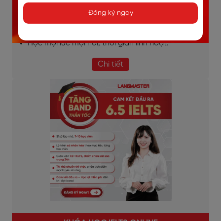
Dựa trên mục tiêu, đặc thù từng ngành việc của
Đăng ký ngay
học viên.
Học mọi lúc mọi nơi, thời gian linh hoạt.
Chi tiết