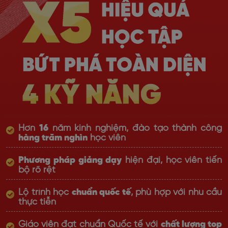
Hơn
16
năm kinh nghiệm, đào tạo thành công
hàng trăm nghìn
học viên
Phương pháp giảng dạy
hiện đại, học viên tiến
bộ rõ rệt
Lộ trình học
chuẩn quốc tế
, phù hợp với nhu cầu
thực tiễn
Giáo viên đạt chuẩn Quốc tế với
chất lượng top