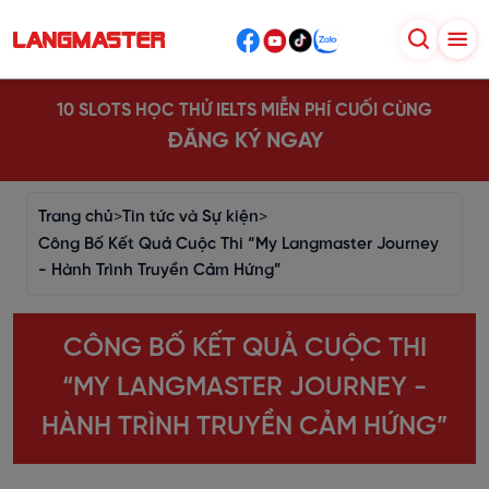
10 SLOTS HỌC THỬ IELTS MIỄN PHÍ CUỐI CÙNG
ĐĂNG KÝ NGAY
Trang chủ
>
Tin tức và Sự kiện
>
Công Bố Kết Quả Cuộc Thi “My Langmaster Journey
- Hành Trình Truyền Cảm Hứng”
CÔNG BỐ KẾT QUẢ CUỘC THI
“MY LANGMASTER JOURNEY -
HÀNH TRÌNH TRUYỀN CẢM HỨNG”