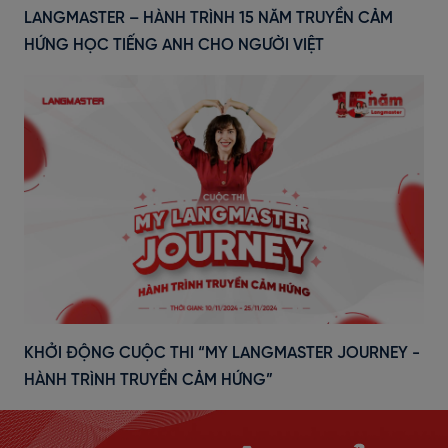
LANGMASTER – HÀNH TRÌNH 15 NĂM TRUYỀN CẢM
HỨNG HỌC TIẾNG ANH CHO NGƯỜI VIỆT
KHỞI ĐỘNG CUỘC THI “MY LANGMASTER JOURNEY -
HÀNH TRÌNH TRUYỀN CẢM HỨNG”