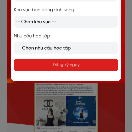
Khu vực bạn đang sinh sống
Nhu cầu học tập
Cố vấn nhiệt huyết nhất:
Nguyễn Quỳnh Trang
Đăng ký ngay