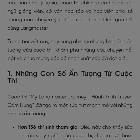
một sân chơi ý nghĩa, cuộc thi chính là cơ hội để đội
ngũ giảng viên, cố vấn học tập và học viên chia sẻ
những câu chuyện ý nghĩa trong hành trình gắn bó
cùng Langmaster.
Trong bài viết này, hãy cùng nhìn lại những hình ảnh ấn
tượng của cuộc thi, khám phá những câu chuyện nổi
bật và chúc mừng các cá nhân xuất sắc đã đạt giải.
1. Những Con Số Ấn Tượng Từ Cuộc
Thi
Cuộc thi “My Langmaster Journey - Hành Trình Truyền
Cảm Hứng” đã tạo ra một sức hút mạnh mẽ với những
con số ấn tượng:
Hơn 136 thí sinh tham gia
: Điều này cho thấy sức
lan tỏa và ý nghĩa của cuộc thi, thu hút sự tham