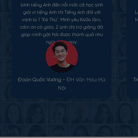
bình tiếng Anh đến nỗi mất cả học sinh
giỏi vì tiếng Anh thì Tiếng Anh đối với
L
mình là 1 "Kẻ Thù". Mình yêu K404 lắm,
h
cảm ơn cô giáo, 2 anh chị trợ giảng đã
giúp mình gặt hái được thành quả như
ngày hôm nay.
Đoàn Quốc Vương -
ĐH Văn Hóa Hà
T
Nội