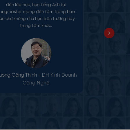
đến lớp học, học tiếng Anh tại
hình ảnh, n
angmaster mang đến tâm trạng háo
chơi. Cảm ơn
ức chứ không như học trên trường hay
và trợ giả
trung tâm khác.
rương Công Thịnh -
ĐH Kinh Doanh
Vũ Thịnh -
Công Nghệ