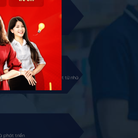
 môn tiếng Anh
thông qua giáo trình Speakout từ nhà
h vực giảng dạy tiếng Anh.
 phát triển