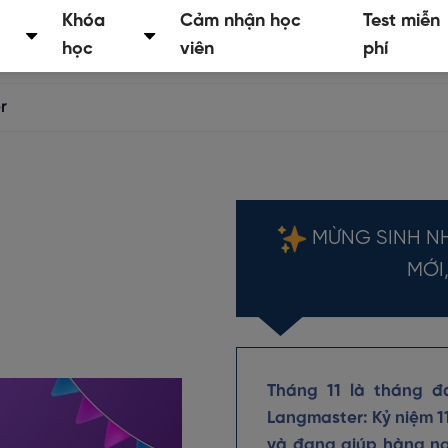
Khóa
Cảm nhận học
Test miễn
học
viên
phí
r
MỪNG SINH NH
MỚI
Tháng 11 là tháng đ
Langmaster: Kỷ niệm 
và đang giúp hàng ng