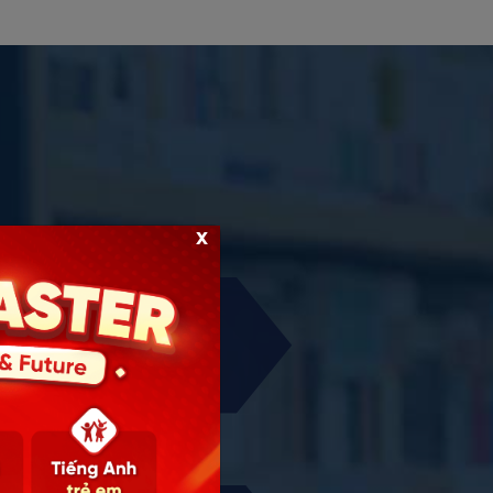
x
ày với: