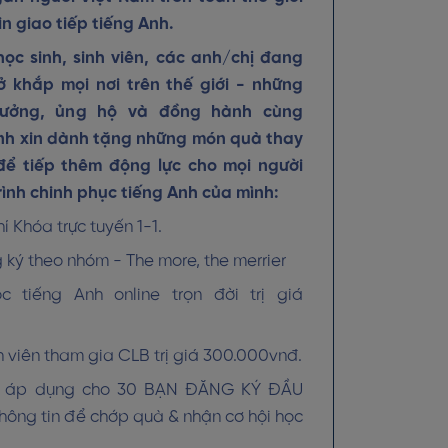
in giao tiếp tiếng Anh.
ọc sinh, sinh viên, các anh/chị đang
ở khắp mọi nơi trên thế giới - những
 tưởng, ủng hộ và đồng hành cùng
nh xin dành tặng những món quà thay
để tiếp thêm động lực cho mọi người
ình chinh phục tiếng Anh của mình:
 Khóa trực tuyến 1-1.
ký theo nhóm - The more, the merrier
tiếng Anh online trọn đời trị giá
 viên tham gia CLB trị giá 300.000vnđ.
hỉ áp dụng cho 30 BẠN ĐĂNG KÝ ĐẦU
thông tin để chớp quà & nhận cơ hội học