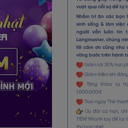
vượt qua nỗi sợ để tự t
Nhằm tri ân các bạn h
sinh sống & làm việc 
người vẫn luôn tin
Langmaster, chúng mì
lời cảm ơn cũng như 
vững bước trên hành tr
Giảm tới 30% học phí
Giảm thêm khi đăng 
Tặng Khóa tự học 
1.000.000đ.
Trao ngay Thẻ thành
Ưu đãi có hạn, c
TIÊN! Nhanh tay để lại 
thử bạn nhé!