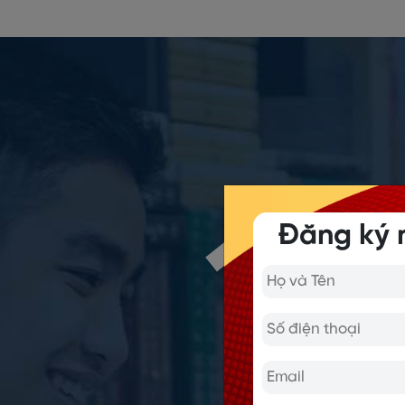
Đăng ký 
MÔ HÌ
Ứng dụng 
Class- Cl