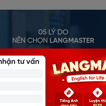
05 LÝ DO
NÊN CHỌN
LANGMASTER
nhận tư vấn
NH HỌC TOÀN DIỆN
mô hình học 4CE, học viên có cơ hội được TẮM tiếng Anh hàng ng
ub - E-learning - Conference - Community.