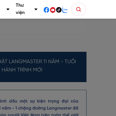
Thư
viện
ẬT LANGMASTER 11 NĂM - TUỔI
, HÀNH TRÌNH MỚI
ánh dấu một sự kiện trọng đại của
11 năm - 1 chặng đường Langmaster đã
àn người Việt Nam trên toàn thế giới