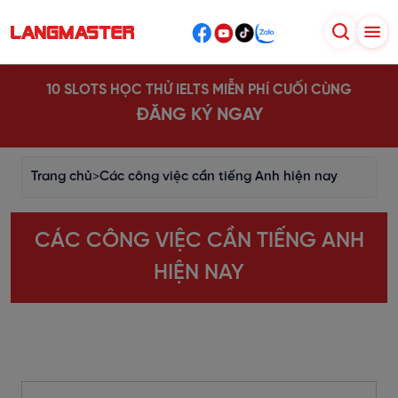
10 SLOTS HỌC THỬ IELTS MIỄN PHÍ CUỐI CÙNG
ĐĂNG KÝ NGAY
Trang chủ
>
Các công việc cần tiếng Anh hiện nay
CÁC CÔNG VIỆC CẦN TIẾNG ANH
HIỆN NAY