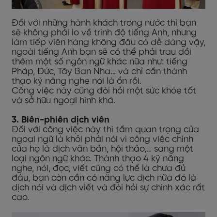
Đồi với những hành khách trong nước thì bạn
sẽ không phải lo về trình độ tiếng Anh, nhưng
làm tiếp viên hàng không đâu có dễ dàng vậy,
ngoài tiếng Anh bạn sẽ có thể phải trau dồi
thêm một số ngôn ngữ khác nữa như: tiếng
Pháp, Đức, Tây Ban Nha… và chỉ cần thành
thạo kỹ năng nghe nói là ổn rồi.
Công việc này cũng đòi hỏi một sức khỏe tốt
và sở hữu ngoại hình khá.
3. Biên-phiên dịch viên
Đối với công việc này thì tầm quan trọng của
ngoại ngữ là khỏi phải nói vì công việc chính
của họ là dịch văn bản, hội thảo,… sang một
loại ngôn ngữ khác. Thành thạo 4 kỹ năng
nghe, nói, đọc, viết cũng có thể là chưa đủ
đâu, bạn còn cần có năng lực dịch nữa đó là
dịch nói và dịch viết và đòi hỏi sự chính xác rất
cao.