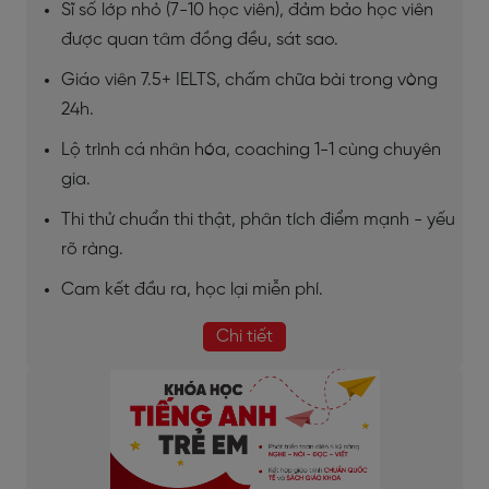
Sĩ số lớp nhỏ (7-10 học viên), đảm bảo học viên
được quan tâm đồng đều, sát sao.
Giáo viên 7.5+ IELTS, chấm chữa bài trong vòng
24h.
Lộ trình cá nhân hóa, coaching 1-1 cùng chuyên
gia.
Thi thử chuẩn thi thật, phân tích điểm mạnh - yếu
rõ ràng.
Cam kết đầu ra, học lại miễn phí.
Chi tiết