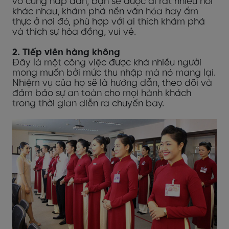
vô cùng hấp dẫn, bạn sẽ được đi rất nhiều nơi
khác nhau, khám phá nền văn hóa hay ẩm
thực ở nơi đó, phù hợp với ai thích khám phá
và thích sự hòa đồng, vui vẻ.
2. Tiếp viên hàng không
Đây là một công việc được khá nhiều người
mong muốn bởi mức thu nhập mà nó mang lại.
Nhiệm vụ của họ sẽ là hướng dẫn, theo dõi và
đảm bảo sự an toàn cho mọi hành khách
trong thời gian diễn ra chuyến bay.