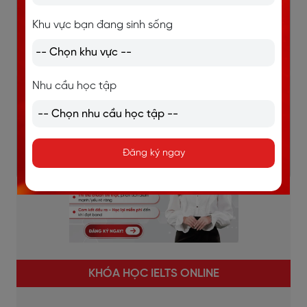
Học mọi lúc mọi nơi, thời gian linh hoạt.
Khu vực bạn đang sinh sống
Chi tiết
Nhu cầu học tập
Đăng ký ngay
KHÓA HỌC IELTS ONLINE