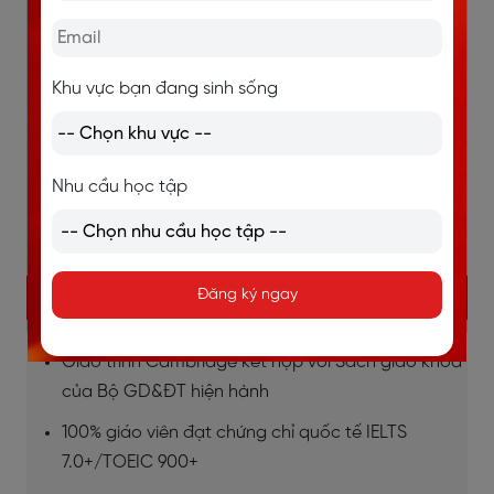
Khu vực bạn đang sinh sống
Nhu cầu học tập
Đăng ký ngay
KHÓA TIẾNG ANH TRẺ EM
Giáo trình Cambridge kết hợp với Sách giáo khoa
của Bộ GD&ĐT hiện hành
100% giáo viên đạt chứng chỉ quốc tế IELTS
7.0+/TOEIC 900+