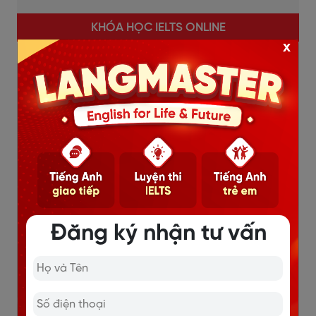
KHÓA HỌC IELTS ONLINE
x
Sĩ số lớp nhỏ (7-10 học viên), đảm bảo học viên
được quan tâm đồng đều, sát sao.
Giáo viên 7.5+ IELTS, chấm chữa bài trong vòng
24h.
Lộ trình cá nhân hóa, coaching 1-1 cùng chuyên
gia.
Thi thử chuẩn thi thật, phân tích điểm mạnh - yếu
rõ ràng.
Đăng ký nhận tư vấn
Cam kết đầu ra, học lại miễn phí.
Chi tiết