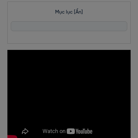
Mục lục
[Ẩn]