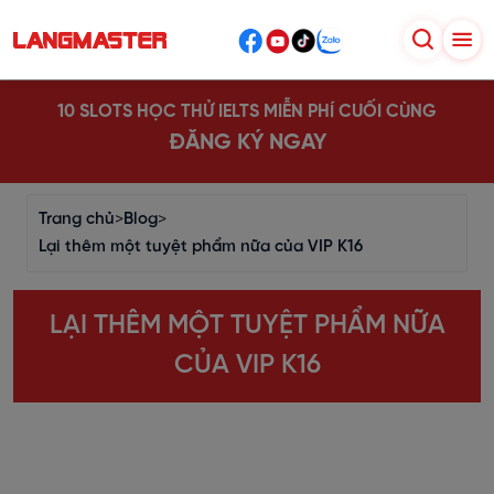
10 SLOTS HỌC THỬ IELTS MIỄN PHÍ CUỐI CÙNG
ĐĂNG KÝ NGAY
Trang chủ
>
Blog
>
Lại thêm một tuyệt phẩm nữa của VIP K16
LẠI THÊM MỘT TUYỆT PHẨM NỮA
CỦA VIP K16