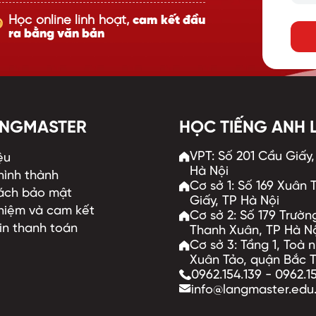
Học online linh hoạt,
cam kết đầu
ra bằng văn bản
ANGMASTER
HỌC TIẾNG ANH
VPT: Số 201 Cầu Giấy
ệu
Hà Nội
 hình thành
Cơ sở 1: Số 169 Xuân
ách bảo mật
Giấy, TP Hà Nội
hiệm và cam kết
Cơ sở 2: Số 179 Trườ
in thanh toán
Thanh Xuân, TP Hà N
Cơ sở 3: Tầng 1, Toà
Xuân Tảo, quận Bắc T
0962.154.139
-
0962.1
info@langmaster.edu