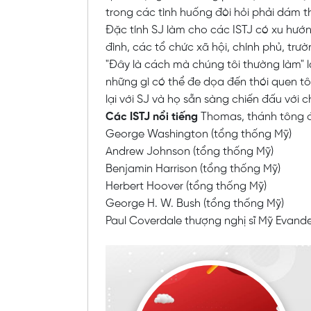
trong các tình huống đòi hỏi phải dám th
Đặc tính SJ làm cho các ISTJ có xu hướn
đình, các tổ chức xã hội, chính phủ, trư
"Đây là cách mà chúng tôi thường làm" l
những gì có thể đe dọa đến thói quen tô
lại với SJ và họ sẵn sàng chiến đấu với 
Các ISTJ nổi tiếng
Thomas, thánh tông 
George Washington (tổng thống Mỹ)
Andrew Johnson (tổng thống Mỹ)
Benjamin Harrison (tổng thống Mỹ)
Herbert Hoover (tổng thống Mỹ)
George H. W. Bush (tổng thống Mỹ)
Paul Coverdale thượng nghị sĩ Mỹ Evande