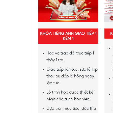
Khu vực bạn đang
Nhu cầu học tập
KHÓA TIẾNG ANH GIAO TIẾP 1
K
KÈM 1
Học và trao đổi trực tiếp 1
Đă
thầy 1 trò.
Giao tiếp liên tục, sửa lỗi kịp
thời, bù đắp lỗ hổng ngay
lập tức.
Lộ trình học được thiết kế
riêng cho từng học viên.
Dựa trên mục tiêu, đặc thù