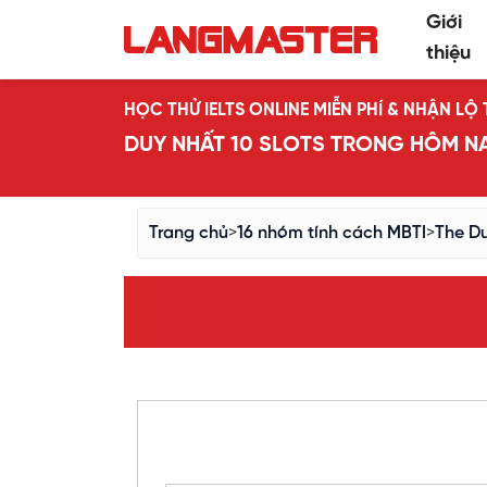
Giới
thiệu
HỌC THỬ IELTS ONLINE MIỄN PHÍ & NHẬN L
DUY NHẤT 10 SLOTS TRONG HÔM N
Trang chủ
>
16 nhóm tính cách MBTI
>
The Dut