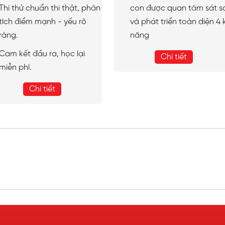
Thi thử chuẩn thi thật, phân
con được quan tâm sát s
tích điểm mạnh - yếu rõ
và phát triển toàn diện 4 
ràng.
năng
Cam kết đầu ra, học lại
Chi tiết
miễn phí.
Chi tiết