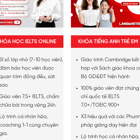
 sinh sống
HÓA HỌC IELTS ONLINE
KHÓA TIẾNG ANH TRẺ EM
Sĩ số lớp nhỏ (7-10 học viên),
Giáo trình Cambridge kết
ng ký ngay
đảm bảo học viên được
hợp với Sách giáo khoa 
quan tâm đồng đều, sát
Bộ GD&ĐT hiện hành
sao.
100% giáo viên đạt chứng
Giáo viên 7.5+ IELTS, chấm
chỉ quốc tế IELTS
chữa bài trong vòng 24h.
7.0+/TOEIC 900+
Lộ trình cá nhân hóa,
X3 hiệu quả với các Phươ
coaching 1-1 cùng chuyên
pháp giảng dạy hiện đại
gia.
Lộ trình học cá nhân hóa,