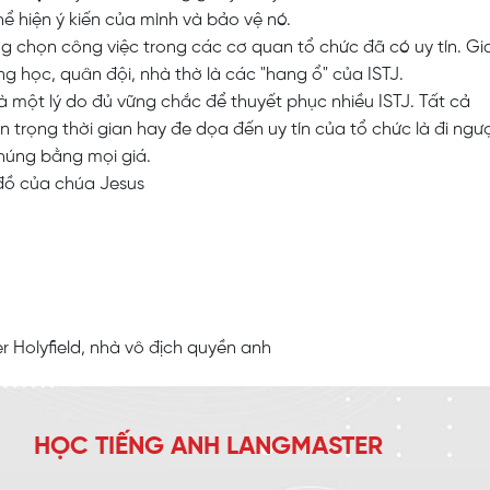
ể hiện ý kiến của mình và bảo vệ nó.
g chọn công việc trong các cơ quan tổ chức đã có uy tín. Gi
ờng học, quân đội, nhà thờ là các "hang ổ" của ISTJ.
à một lý do đủ vững chắc để thuyết phục nhiều ISTJ. Tất cả
n trọng thời gian hay đe dọa đến uy tín của tổ chức là đi ngư
chúng bằng mọi giá.
đồ của chúa Jesus
r Holyfield, nhà vô địch quyền anh
HỌC TIẾNG ANH LANGMASTER