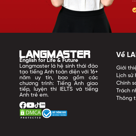
Về L
English for Life & Future
Langmaster là hệ sinh thái đào
Giới thi
tạo tiếng Anh toàn diện với 16+
Lịch sử
năm uy tín, bao gồm các
Chính s
chương trình: Tiếng Anh giao
tiếp, luyện thi IELTS và tiếng
Trách n
Anh trẻ em.
Thông t