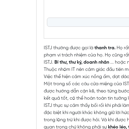
ISTJ thường được gọi là
thanh tra.
Họ rất
phạm vi trách nhiệm của họ. Họ cũng rất
ISTJ.
Bí thư, thư ký, doanh nhân
... hoặc
Thuộc nhóm IT nên cảm giác đầu tiên mà 
Việc thể hiện cảm xúc nồng ấm, dạt dào 
Một trong số các câu cửa miệng của ISTJ
được hướng dẫn cặn kẽ, theo từng bước
kết quả tốt, có thể hoàn toàn tin tưởng 
ISTJ thực sự cảm thấy bối rối khi phải l
đặc biệt khi người khác không giữ lời h
trong lòng trừ khi được hỏi. Và khi được 
quan trọng chứ không phải sự
khéo léo, 