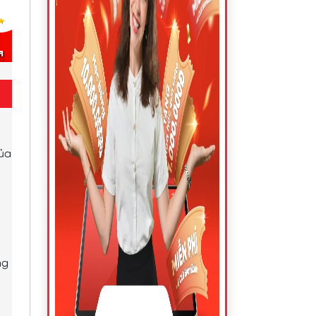
của
ng