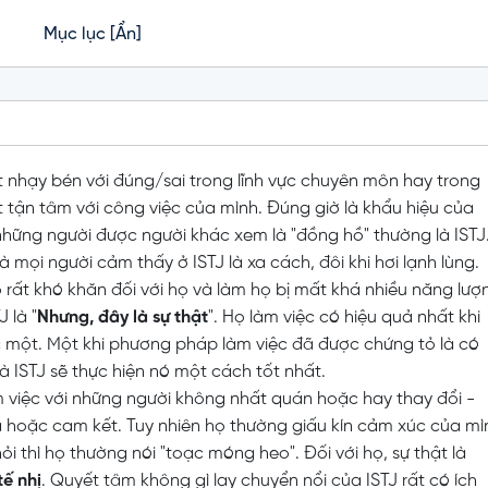
Mục lục
[Ẩn]
 nhạy bén với đúng/sai trong lĩnh vực chuyên môn hay trong
 tận tâm với công việc của mình. Đúng giờ là khẩu hiệu của
 những người được người khác xem là "đồng hồ" thường là ISTJ
mọi người cảm thấy ở ISTJ là xa cách, đôi khi hơi lạnh lùng.
rất khó khăn đối với họ và làm họ bị mất khá nhiều năng lượ
 là "
Nhưng, đây là sự thật
". Họ làm việc có hiệu quả nhất khi
 một. Một khi phương pháp làm việc đã được chứng tỏ là có
là ISTJ sẽ thực hiện nó một cách tốt nhất.
àm việc với những người không nhất quán hoặc hay thay đổi -
ứa hoặc cam kết. Tuy nhiên họ thường giấu kín cảm xúc của mì
hỏi thì họ thường nói "toạc móng heo". Đối với họ, sự thật là
tế nhị
. Quyết tâm không gì lay chuyển nổi của ISTJ rất có ích