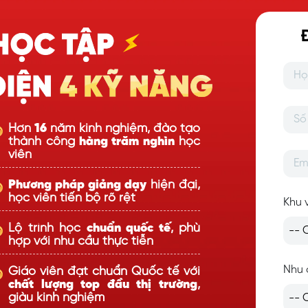
Hơn
16
năm kinh nghiệm, đào tạo
thành công
hàng trăm nghìn
học
viên
Phương pháp giảng dạy
hiện đại,
học viên tiến bộ rõ rệt
Khu 
Lộ trình học
chuẩn quốc tế
, phù
hợp với nhu cầu thực tiễn
Nhu 
Giáo viên đạt chuẩn Quốc tế với
chất lượng top đầu thị trường
,
giàu kinh nghiệm