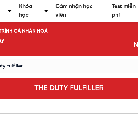
Khóa
Cảm nhận học
Test miễn
học
viên
phí
Ộ TRÌNH CÁ NHÂN HOÁ
AY
N
y Fulfiller
THE DUTY FULFILLER