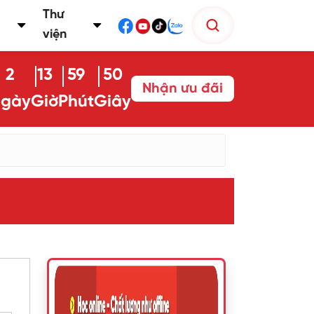
Thư
viện
2
13
59
49
Nhận ưu đãi
gày
Giờ
Phút
Giây