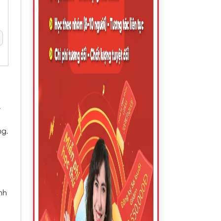
.
ng.
nh