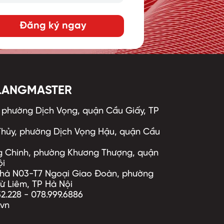
Đăng ký ngay
 LANGMASTER
, phường Dịch Vọng, quận Cầu Giấy, TP
 Thủy, phường Dịch Vọng Hậu, quận Cầu
ng Chinh, phường Khương Thượng, quận
ội
 nhà N03-T7 Ngoại Giao Đoàn, phường
ừ Liêm, TP Hà Nội
52.228
-
078.999.6886
.vn