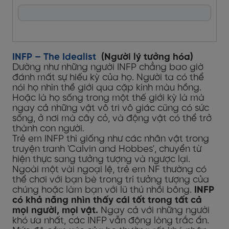
INFP – The Idealist
(Người lý tưởng hóa)
Dường như những người INFP chẳng bao giờ
đánh mất sự hiếu kỳ của họ. Người ta có thể
nói họ nhìn thề giới qua cặp kính màu hồng.
Hoặc là họ sống trong một thế giới kỳ là mà
ngay cả những vật vô tri vô giác cũng có sức
sống, ở nơi mà cây cỏ, và động vật có thể trở
thành con người.
Trẻ em INFP thì giống như các nhân vật trong
truyện tranh 'Calvin and Hobbes', chuyển từ
hiện thực sang tưởng tượng và ngược lại.
Ngoài một vài ngoại lệ, trẻ em NF thường có
thể chơi với bạn bè trong trí tưởng tượng của
chúng hoặc làm bạn với lũ thú nhồi bông.
INFP
có khả năng nhìn thấy cái tốt trong tất cả
mọi người, mọi vật.
Ngay cả với những người
khó ưa nhất, các INFP vẫn động lòng trắc ẩn.