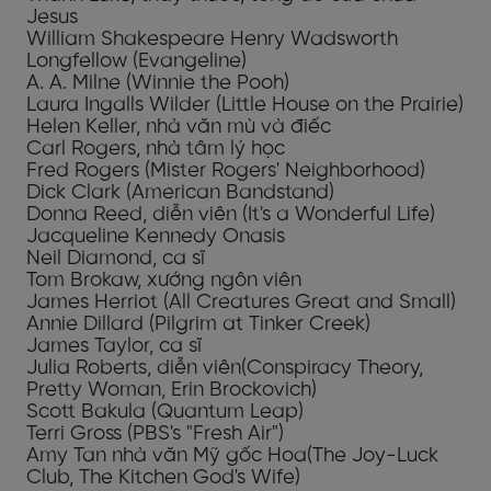
Jesus
William Shakespeare Henry Wadsworth
Longfellow (Evangeline)
A. A. Milne (Winnie the Pooh)
Laura Ingalls Wilder (Little House on the Prairie)
Helen Keller, nhà văn mù và điếc
Carl Rogers, nhà tâm lý học
Fred Rogers (Mister Rogers' Neighborhood)
Dick Clark (American Bandstand)
Donna Reed, diễn viên (It's a Wonderful Life)
Jacqueline Kennedy Onasis
Neil Diamond, ca sĩ
Tom Brokaw, xướng ngôn viên
James Herriot (All Creatures Great and Small)
Annie Dillard (Pilgrim at Tinker Creek)
James Taylor, ca sĩ
Julia Roberts, diễn viên(Conspiracy Theory,
Pretty Woman, Erin Brockovich)
Scott Bakula (Quantum Leap)
Terri Gross (PBS's "Fresh Air")
Amy Tan nhà văn Mỹ gốc Hoa(The Joy-Luck
Club, The Kitchen God's Wife)