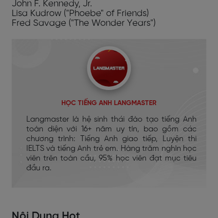
John F. Kennedy, Jr.
Lisa Kudrow ("Phoebe" of Friends)
Fred Savage ("The Wonder Years")
HỌC TIẾNG ANH LANGMASTER
Langmaster là hệ sinh thái đào tạo tiếng Anh
toàn diện với 16+ năm uy tín, bao gồm các
chương trình: Tiếng Anh giao tiếp, Luyện thi
IELTS và tiếng Anh trẻ em. Hàng trăm nghìn học
viên trên toàn cầu, 95% học viên đạt mục tiêu
đầu ra.
Nội Dung Hot