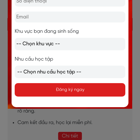
KHÓA HỌC IELTS ONLINE
Khu vực bạn đang sinh sống
Sĩ số lớp nhỏ (7-10 học viên), đảm bảo học viên
được quan tâm đồng đều, sát sao.
Nhu cầu học tập
Giáo viên 7.5+ IELTS, chấm chữa bài trong vòng
24h.
Lộ trình cá nhân hóa, coaching 1-1 cùng chuyên
Đăng ký ngay
gia.
Thi thử chuẩn thi thật, phân tích điểm mạnh - yếu
rõ ràng.
Cam kết đầu ra, học lại miễn phí.
Chi tiết