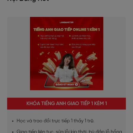
KHÓA TIẾNG ANH GIAO TIẾP 1 KÈM 1
Học và trao đổi trực tiếp 1 thầy 1 trò.
Giao tiếp liên tục, sửa lỗi kịp thời, bù đắp lỗ hổng