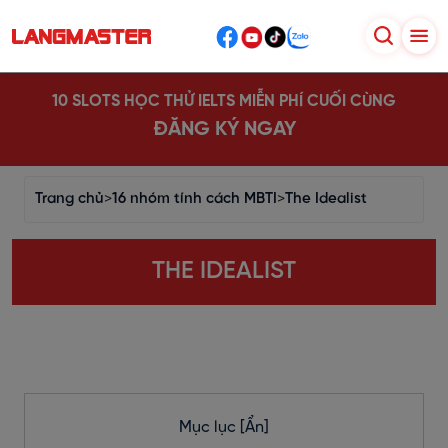
10 SLOTS HỌC THỬ IELTS MIỄN PHÍ CUỐI CÙNG
ĐĂNG KÝ NGAY
Trang chủ
>
16 nhóm tính cách MBTI
>
The Idealist
THE IDEALIST
Mục lục
[Ẩn]