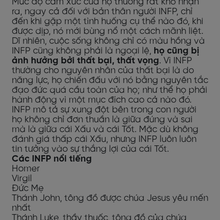
Mức độ cảm xúc của họ thường rất khó nhận
ra, ngay cả đối với bản thân người INFP, chỉ
đến khi gặp một tình huống cụ thể nào đó, khi
được dịp, nó mới bùng nổ một cách mãnh liệt.
Dĩ nhiên, cuộc sống không chỉ có màu hồng và
INFP cũng không phải là ngoại lệ,
họ
cũng bị
ảnh hưởng bởi thất bại, thất vọng
. Vì INFP
thường cho nguyên nhân của thất bại là do
năng lực, họ chiến đấu với nó bằng nguyên tắc
đạo đức quá cầu toàn của họ; như thể họ phải
hành động vì một mục đích cao cả nào đó.
INFP mô tả sự xung đột bên trong con người
họ không chỉ đơn thuần là giữa đúng và sai
mà là giữa cái Xấu và cái Tốt. Mặc dù không
đánh giá thấp cái Xấu, nhưng INFP luôn luôn
tin tưởng vào sự thắng lợi của cái Tốt.
Các INFP nổi tiếng
Homer
Virgil
Đức Mẹ
Thánh John, tông đồ được chúa Jesus yêu mến
nhất
Thánh Luke, thầy thuốc, tông đồ của chúa