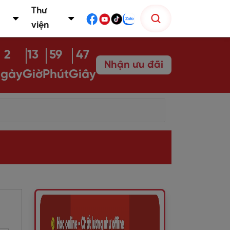
Thư
viện
2
13
59
47
Nhận ưu đãi
gày
Giờ
Phút
Giây