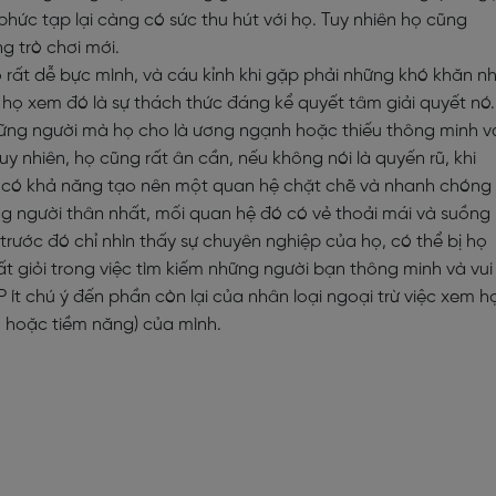
, phức tạp lại càng có sức thu hút với họ. Tuy nhiên họ cũng
g trò chơi mới.
 rất dễ bực mình, và cáu kỉnh khi gặp phải những khó khăn n
ì họ xem đó là sự thách thức đáng kể quyết tâm giải quyết nó.
hững người mà họ cho là ương ngạnh hoặc thiếu thông minh v
y nhiên, họ cũng rất ân cần, nếu không nói là quyến rũ, khi
TP có khả năng tạo nên một quan hệ chặt chẽ và nhanh chóng
ng người thân nhất, mối quan hệ đó có vẻ thoải mái và suồng
trước đó chỉ nhìn thấy sự chuyên nghiệp của họ, có thể bị họ
t giỏi trong việc tìm kiếm những người bạn thông minh và vui
P ít chú ý đến phần còn lại của nhân loại ngoại trừ việc xem h
ấu hoặc tiềm năng) của mình.