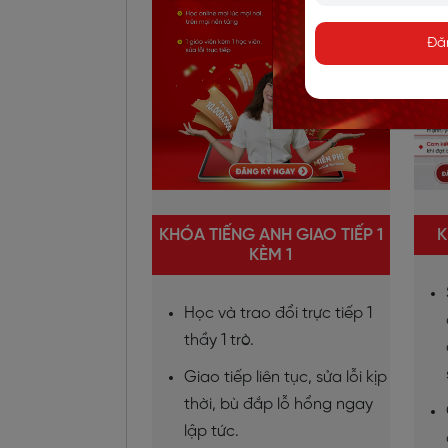
Đă
KHÓA TIẾNG ANH GIAO TIẾP 1
K
KÈM 1
Học và trao đổi trực tiếp 1
thầy 1 trò.
Giao tiếp liên tục, sửa lỗi kịp
thời, bù đắp lỗ hổng ngay
lập tức.