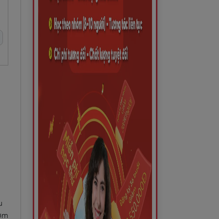
u
gợm