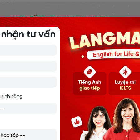
HỌC TIẾNG ANH LANGMASTER
 nhận tư vấn
Langmaster là hệ sinh thái đào tạo tiếng Anh toàn diện
với 16+ năm uy tín, bao gồm các chương trình: Tiếng Anh
giao tiếp, Luyện thi IELTS và tiếng Anh trẻ em. Hàng trăm
nghìn học viên trên toàn cầu, 95% học viên đạt mục tiêu
đầu ra.
 sinh sống