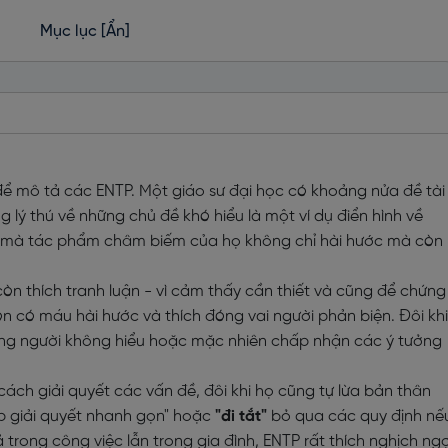
Mục lục
[Ẩn]
 để mô tả các ENTP. Một giáo sư đại học có khoảng nửa đề tài
 lý thú về những chủ đề khó hiểu là một ví dụ điển hình về
h mà tác phẩm châm biếm của họ không chỉ hài hước mà còn
n thích tranh luận - vì cảm thấy cần thiết và cũng để chứng
n có máu hài hước và thích đóng vai người phản biện. Đôi khi
ững người không hiểu hoặc mặc nhiên chấp nhận các ý tưởng
cách giải quyết các vấn đề, đôi khi họ cũng tự lừa bản thân
 giải quyết nhanh gọn" hoặc
"đi tắt"
bỏ qua các quy định nế
Cả trong công việc lẫn trong gia đình, ENTP rất thích nghịch n