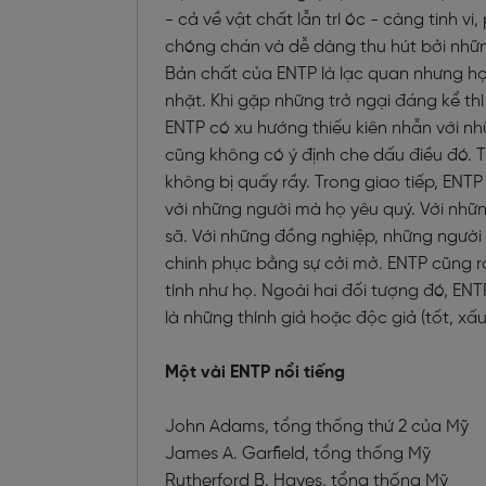
- cả về vật chất lẫn trí óc - càng tinh vi
chóng chán và dễ dàng thu hút bởi nhữn
Bản chất của ENTP là lạc quan nhưng họ
nhặt. Khi gặp những trở ngại đáng kể th
ENTP có xu hướng thiếu kiên nhẫn với n
cũng không có ý định che dấu điều đó. Tu
không bị quấy rầy. Trong giao tiếp, EN
với những người mà họ yêu quý. Với nhữ
sã. Với những đồng nghiệp, những người 
chinh phục bằng sự cởi mở. ENTP cũng rấ
tính như họ. Ngoài hai đối tượng đó, ENT
là những thính giả hoặc độc giả (tốt, x
Một vài ENTP nổi tiếng
John Adams, tổng thống thứ 2 của Mỹ
James A. Garfield, tổng thống Mỹ
Rutherford B. Hayes, tổng thống Mỹ