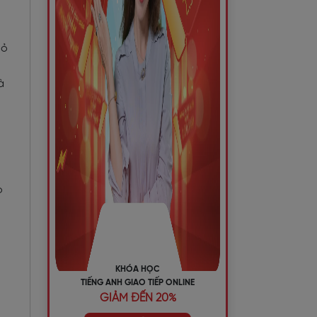
hỏ
à
ọ
KHÓA HỌC
TIẾNG ANH GIAO TIẾP ONLINE
GIẢM ĐẾN 20%