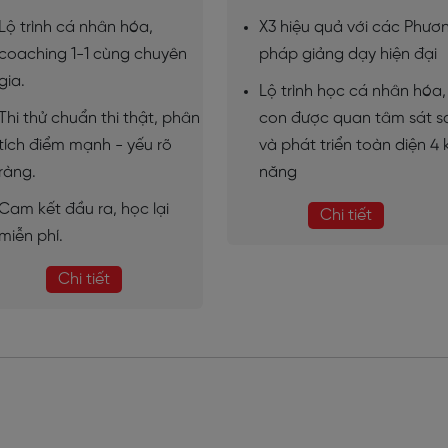
Lộ trình cá nhân hóa,
X3 hiệu quả với các Phươ
coaching 1-1 cùng chuyên
pháp giảng dạy hiện đại
gia.
Lộ trình học cá nhân hóa,
Thi thử chuẩn thi thật, phân
con được quan tâm sát s
tích điểm mạnh - yếu rõ
và phát triển toàn diện 4 
ràng.
năng
Cam kết đầu ra, học lại
Chi tiết
miễn phí.
Chi tiết