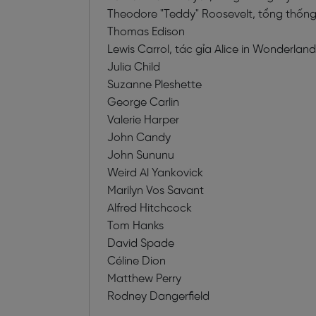
Theodore "Teddy" Roosevelt, tổng thốn
Thomas Edison
Lewis Carrol, tác gỉa Alice in Wonderland
Julia Child
Suzanne Pleshette
George Carlin
Valerie Harper
John Candy
John Sununu
Weird Al Yankovick
Marilyn Vos Savant
Alfred Hitchcock
Tom Hanks
David Spade
Céline Dion
Matthew Perry
Rodney Dangerfield