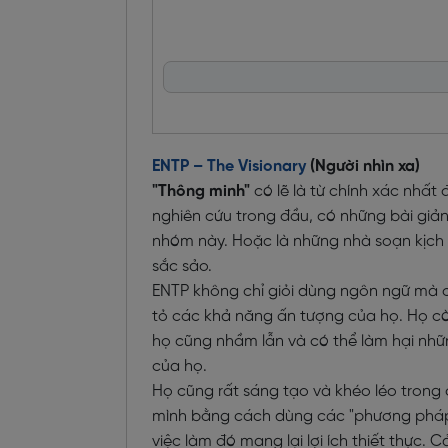
ENTP – The Visionary
(Người nhìn xa)
"Thông minh"
có lẽ là từ chính xác nhất
nghiên cứu trong đầu, có những bài giảng
nhóm này. Hoặc là những nhà soạn kịc
sắc sảo.
ENTP không chỉ giỏi dùng ngôn ngữ mà cò
tỏ các khả năng ấn tượng của họ. Họ cò
họ cũng nhầm lẫn và có thể làm hại nh
của họ.
Họ cũng rất sáng tạo và khéo léo trong 
mình bằng cách dùng các "phương pháp
việc làm đó mang lại lợi ích thiết thực. 