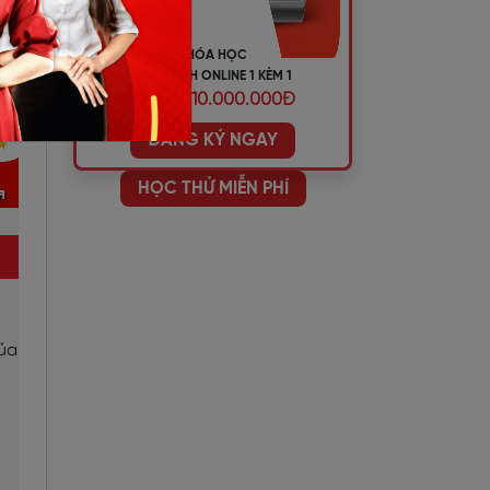
KHÓA HỌC
TIẾNG ANH ONLINE 1 KÈM 1
ƯU ĐÃI 10.000.000Đ
ĐĂNG KÝ NGAY
HỌC THỬ MIỄN PHÍ
của