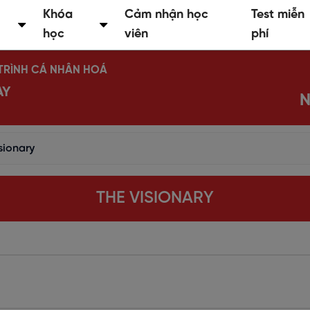
Khóa
Cảm nhận học
Test miễn
học
viên
phí
Ộ TRÌNH CÁ NHÂN HOÁ
AY
N
sionary
THE VISIONARY