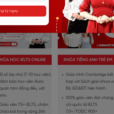
ng ký ngay
HÓA HỌC IELTS ONLINE
KHÓA TIẾNG ANH TRẺ EM
Sĩ số lớp nhỏ (7-10 học viên),
Giáo trình Cambridge kết
đảm bảo học viên được
hợp với Sách giáo khoa 
quan tâm đồng đều, sát
Bộ GD&ĐT hiện hành
sao.
100% giáo viên đạt chứng
Giáo viên 7.5+ IELTS, chấm
chỉ quốc tế IELTS
chữa bài trong vòng 24h.
7.0+/TOEIC 900+