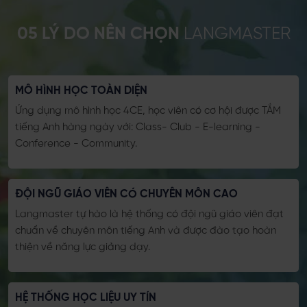
05 LÝ DO
NÊN CHỌN
LANGMASTER
MÔ HÌNH HỌC TOÀN DIỆN
Ứng dụng mô hình học 4CE, học viên có cơ hội được TẮM
tiếng Anh hàng ngày với: Class- Club - E-learning -
Conference - Community.
ĐỘI NGŨ GIÁO VIÊN CÓ CHUYÊN MÔN CAO
Langmaster tự hào là hệ thống có đội ngũ giáo viên đạt
chuẩn về chuyên môn tiếng Anh và được đào tạo hoàn
thiện về năng lực giảng dạy.
HỆ THỐNG HỌC LIỆU UY TÍN