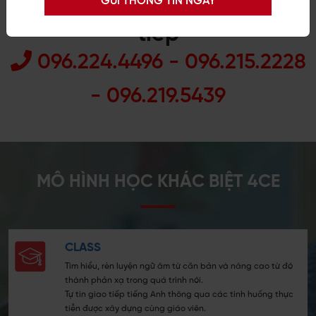
Đăng ký học tiếng Anh giao
tiếp
096.224.4496
-
096.215.2228
-
096.219.5439
MÔ HÌNH HỌC KHÁC BIỆT
4CE
CLASS
Tìm hiểu, rèn luyện ngữ âm từ căn bản và nâng cao từ đó
thành phản xạ trong quá trình nói.
Tự tin giao tiếp tiếng Anh thông qua các tình huống thực
tiễn được xây dựng cùng giáo viên.