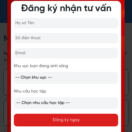
ĐĂNG KÝ HỌC NGAY
Đăng ký nhận tư vấn
NĂNG LỰC LÀM VIỆC
Ngoài việc nâng cao năng lực tiếng Anh, bạn còn được phát
triển 6 nhóm năng lực làm việc thiết yếu bao gồm:
Khu vực bạn đang sinh sống
Collaboration
(Năng lực hợp tác)
Nhu cầu học tập
Communication
(Năng lực giao tiếp)
Đăng ký ngay