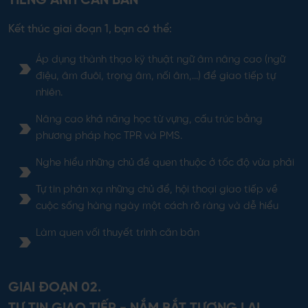
TIẾNG ANH CĂN BẢN
Kết thúc giai đoạn 1, bạn có thể:
Áp dụng thành thạo kỹ thuật ngữ âm nâng cao (ngữ
điệu, âm đuôi, trọng âm, nối âm,...) để giao tiếp tự
nhiên.
Nâng cao khả năng học từ vựng, cấu trúc bằng
phương pháp học TPR và PMS.
Nghe hiểu những chủ đề quen thuộc ở tốc độ vừa phải
Tự tin phản xạ những chủ để, hội thoại giao tiếp về
cuộc sống hàng ngày một cách rõ ràng và dễ hiểu
Làm quen vối thuyết trình căn bản
GIAI ĐOẠN 02.