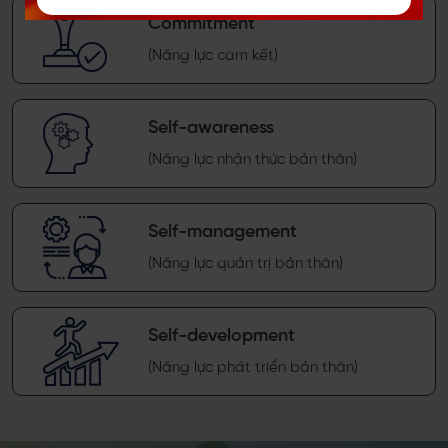
Commitment
(Năng lực cam kết)
Self-awareness
(Năng lực nhận thức bản thân)
Self-management
(Năng lực quản trị bản thân)
Self-development
(Năng lực phát triển bản thân)