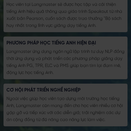
Học viên tại Langmaster sẽ được học tập và cải thiện
tiếng Anh hiệu quả thông qua giáo trình Speakout từ nhà
xuất bản Pearson, cuốn sách được trao thưởng "Bộ sách
hay nhất trong lĩnh vực giảng dạy tiếng Anh.
PHƯƠNG PHÁP HỌC TIẾNG ANH HIỆN ĐẠI
Langmaster ứng dụng ngôn ngữ lập trình tư duy NLP đồng
thời ứng dụng và phát triển các phương pháp giảng dạy
tiếng Anh PG, TPR, ELC và PMS giúp bạn tìm lại đam mê,
động lực học tiếng Anh.
CƠ HỘI PHÁT TRIỂN NGHỀ NGHIỆP
Ngoài việc giúp học viên tạo dựng môi trường học tiếng
Anh, Langmaster còn mang đến cho học viên nhiều cơ hội
gặp gỡ và tiếp xúc với các diễn giả; trải nghiệm các dự
án cộng đồng từ đó nâng cao năng lực làm việc.