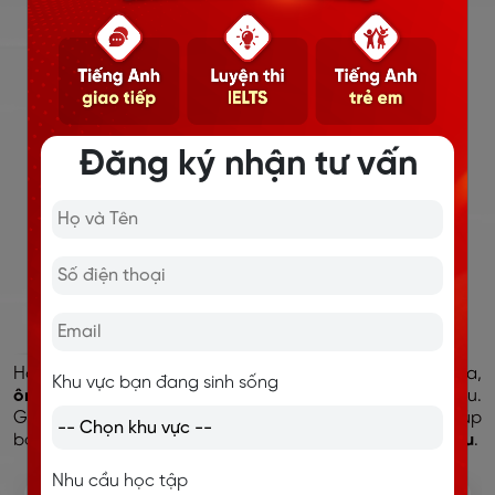
ÔN TẬP CHUYÊN SÂU
CÁ NHÂN HÓA
TRẢI NGHIỆM HỌC TẬP
Đăng ký nhận tư vấn
Học viên được tham gia
coaching 1-1
cùng chuyên gia,
Khu vực bạn đang sinh sống
ôn tập chuyên sâu
những kiến thức và kỹ năng còn yếu.
Giáo viên chỉ ra lỗi sai và hướng dẫn cách sửa ngay, giúp
bạn
tiến bộ rõ rệt, nhanh chóng đạt band điểm mục tiêu
.
Nhu cầu học tập