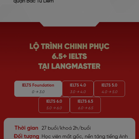
quận Bắc Từ Liêm
IELTS Foundation
IELTS 4.0
IELTS 5.0
0 → 3.0
3.0 → 4.0
4.0 → 5.0
IELTS 6.0
IELTS 6.5
5.0 → 6.0
6.0 → 6.5
Thời gian
27 buổi/khoá
2h/buổi
Đối tượng
Học viên mất gốc, nền tảng tiếng Anh