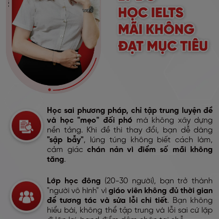
Học sai phương pháp, chỉ tập trung luyện đề
và học "mẹo" đối phó
mà không xây dựng
nền tảng. Khi đề thi thay đổi, bạn dễ dàng
"sập bẫy"
, lúng túng không biết cách làm,
cảm giác
chán nản vì điểm số mãi không
tăng
.
Lớp học đông
(20-30 người), bạn trở thành
"người vô hình" vì
giáo viên không đủ thời gian
để tương tác và sửa lỗi chi tiết
. Bạn không
hiểu bài, không thể tập trung và lỗi sai cứ lặp