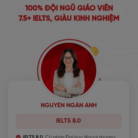
100% ĐỘI NGŨ GIÁO VIÊN
7.5+ IELTS, GIÀU KINH NGHIỆM
NGUYỄN NGÂN ANH
IELTS 8.0
IELTS 8.0
, Cử nhân Đại học Ngoại thương.