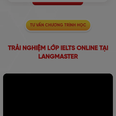
TƯ VẤN CHƯƠNG TRÌNH HỌC
TRẢI NGHIỆM LỚP IELTS ONLINE TẠI
LANGMASTER