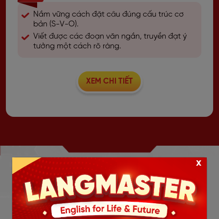
Nắm vững cách đặt câu đúng cấu trúc cơ
bản (S-V-O).
Viết được các đoạn văn ngắn, truyền đạt ý
tưởng một cách rõ ràng.
XEM CHI TIẾT
x
COACHING 1-1
CÙNG CHUYÊN GIA