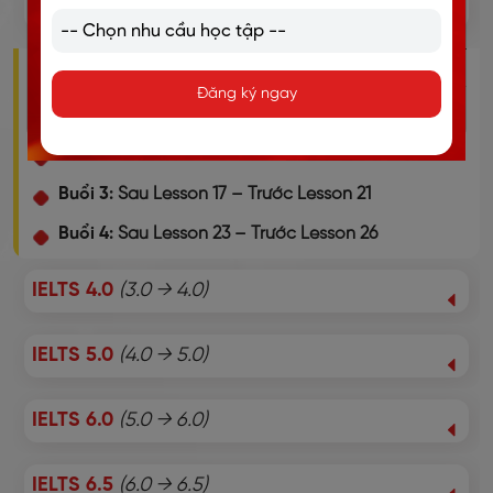
FOUNDATION
(0 → 3.0)
4 buổi coaching 1-1 cùng chuyên gia
Đăng ký ngay
Buổi 1:
Sau Lesson 4 – Trước Lesson 7
Buổi 2:
Sau Lesson 10 – Trước Lesson 13
Buổi 3:
Sau Lesson 17 – Trước Lesson 21
Buổi 4:
Sau Lesson 23 – Trước Lesson 26
IELTS 4.0
(3.0 → 4.0)
IELTS 5.0
(4.0 → 5.0)
IELTS 6.0
(5.0 → 6.0)
IELTS 6.5
(6.0 → 6.5)