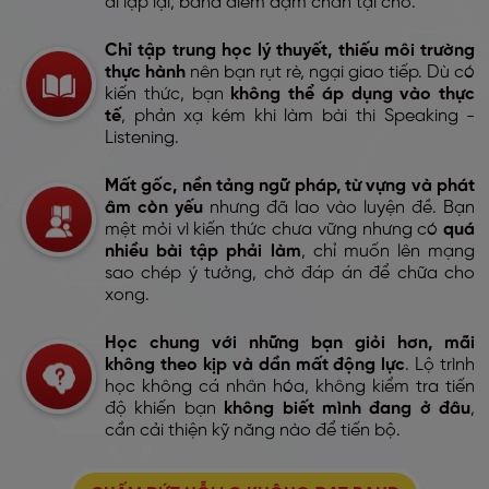
đi lặp lại, band điểm dậm chân tại chỗ.
Chỉ tập trung học lý thuyết, thiếu môi trường
thực hành
nên bạn rụt rè, ngại giao tiếp. Dù có
kiến thức, bạn
không thể áp dụng vào thực
tế
, phản xạ kém khi làm bài thi Speaking -
Listening.
Mất gốc, nền tảng ngữ pháp, từ vựng và phát
âm còn yếu
nhưng đã lao vào luyện đề. Bạn
mệt mỏi vì kiến thức chưa vững nhưng có
quá
nhiều bài tập phải làm
, chỉ muốn lên mạng
sao chép ý tưởng, chờ đáp án để chữa cho
xong.
Học chung với những bạn giỏi hơn, mãi
không theo kịp và dần mất động lực
. Lộ trình
học không cá nhân hóa, không kiểm tra tiến
độ khiến bạn
không biết mình đang ở đâu
,
cần cải thiện kỹ năng nào để tiến bộ.