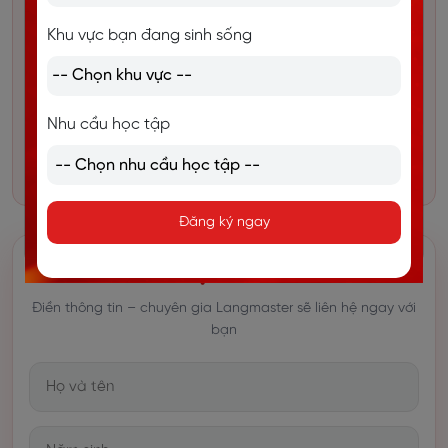
Với
16+ năm kinh nghiệm
đào tạo tiếng Anh, đồng
hành cùng
hàng trăm nghìn học viên
, Langmaster
Khu vực bạn đang sinh sống
giúp học sinh, sinh viên và người đi làm chinh phục
IELTS đúng hướng, bứt phá band điểm mục tiêu từ
con số 0.
Nhu cầu học tập
⏳ Chương trình ưu đãi chỉ kéo dài đến hết tháng –
Đừng bỏ lỡ cơ hội vàng này!
Đăng ký ngay
ĐĂNG KÝ HỌC THỬ MIỄN PHÍ
Điền thông tin – chuyên gia Langmaster sẽ liên hệ ngay với
bạn