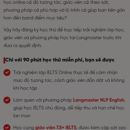
học online có đủ tương tác, giáo viên có theo sát,
phương pháp có phù hợp và lộ trình có giúp bạn tiến gần
hơn đến band điểm mục tiêu?
Vậy hãy đăng ký học thử để trực tiếp trải nghiệm lớp học,
giáo viên và phương pháp học tại Langmaster trước khi
đưa ra quyết định.
Chỉ với 90 phút học thử miễn phí, bạn sẽ được
Trải nghiệm lớp IELTS Online thực tế để cảm nhận
mức độ tương tác, cách giáo viên dẫn dắt và không
khí học tập
Làm quen với phương pháp
Langmaster NLP English
,
giúp học IELTS chủ động, dễ tiếp thu và hạn chế học
lan man
Học cùng
giáo viên 7.5+ IELTS
, được kèm cặp sát sao